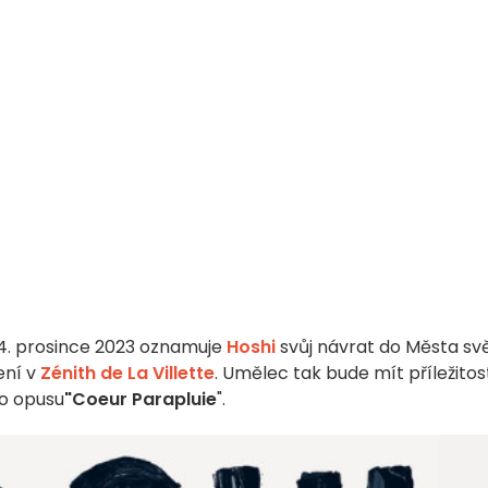
4. prosince 2023 oznamuje
Hoshi
svůj návrat do Města sv
ení v
Zénith de La Villette
. Umělec tak bude mít příležitos
ho opusu
"Coeur Parapluie
".