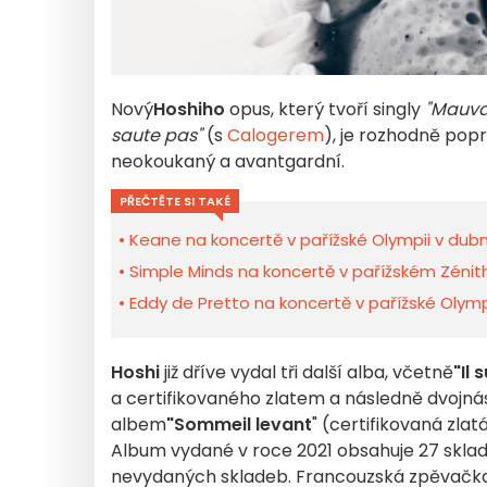
Nový
Hoshiho
opus, který tvoří singly
"Mauva
saute pas"
(s
Calogerem
), je rozhodně pop
neokoukaný a avantgardní.
PŘEČTĚTE SI TAKÉ
Keane na koncertě v pařížské Olympii v dub
Simple Minds na koncertě v pařížském Zénit
Eddy de Pretto na koncertě v pařížské Olymp
Hoshi
již dříve vydal tři další alba, včetně
"Il 
a certifikovaného zlatem a následně dvojná
albem
"Sommeil levant
" (certifikovaná zla
Album vydané v roce 2021 obsahuje 27 skladeb
nevydaných skladeb. Francouzská zpěvačka