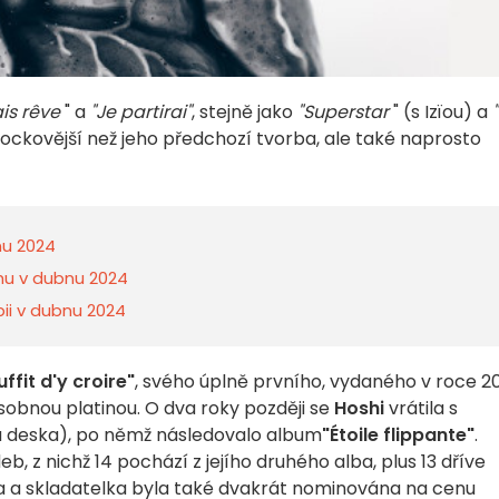
is rêve
" a
"Je partirai"
, stejně jako
"Superstar
" (s Izïou) a
rockovější než jeho předchozí tvorba, ale také naprosto
nu 2024
hu v dubnu 2024
ii v dubnu 2024
suffit d'y croire"
, svého úplně prvního, vydaného v roce 2
sobnou platinou. O dva roky později se
Hoshi
vrátila s
tá deska), po němž následovalo album
"Étoile flippante"
.
, z nichž 14 pochází z jejího druhého alba, plus 13 dříve
 a skladatelka byla také dvakrát nominována na cenu