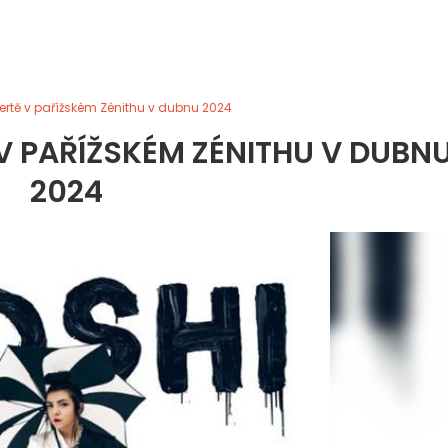
ertě v pařížském Zénithu v dubnu 2024
V PAŘÍŽSKÉM ZÉNITHU V DUBN
2024