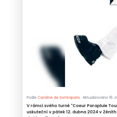
Podle
Caroline de Sortiraparis
· Aktualizováno 16. zá
V rámci svého turné "Coeur Parapluie Tour
uskuteční v pátek 12. dubna 2024 v Zénith d