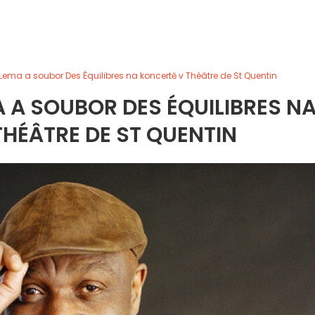
ay Lema a soubor Des Équilibres na koncertě v Théâtre de St Quentin
MA A SOUBOR DES ÉQUILIBRES N
HÉÂTRE DE ST QUENTIN