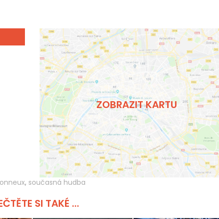
ZOBRAZIT KARTU
tonneux
,
současná hudba
ČTĚTE SI TAKÉ ...