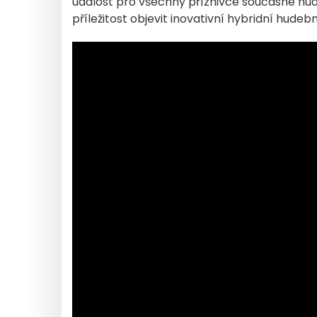
událost pro všechny příznivce současné hudby.
příležitost objevit inovativní hybridní hudebn