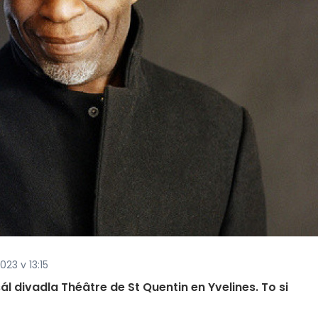
023 v 13:15
sál divadla Théâtre de St Quentin en Yvelines. To si