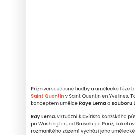
Příznivci současné hudby a umělecké fúze by
Saint Quentin
v Saint Quentin en Yvelines. 
konceptem umělce
Raye Lema
a
souboru D
Ray Lema
, virtuózní klavírista konžského 
po Washington, od Bruselu po Paříž, koketo
rozmanitého zázemí vychází jeho umělecké 