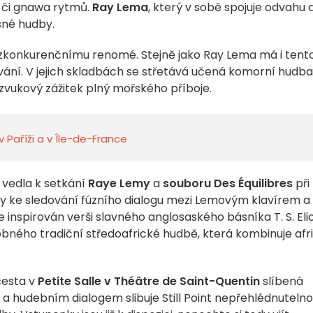
y či gnawa rytmů.
Ray Lema
, který v sobě spojuje odvahu 
sné hudby.
zkonkurenčnímu renomé. Stejně jako Ray Lema má i tent
ání. V jejich skladbách se střetává učená komorní hudba
 zvukový zážitek plný mořského příboje.
v Paříži a v Île-de-France
 vedla k setkání
Raye Lemy
a
souboru Des Équilibres
při
váky ke sledování fúzního dialogu mezi Lemovým klavírem a
e inspirován verši slavného anglosaského básníka T. S. Eli
obného tradiční středoafrické hudbě, která kombinuje afr
cesta v
Petite Salle v Théâtre de Saint-Quentin
slíbená
a hudebním dialogem slibuje Still Point nepřehlédnuteln