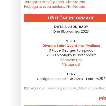
Zaregistrujte svůj podnik, klikněte zde
Propagujte svou událost, klikněte zde
UŽITEČNÉ INFORMACE
DATA A JÍZDNÍ ŘÁDY
Dne 19. prosinec 2023
MÍSTO
Divadlo Saint Quentin en Yvelines
3 Place Georges Pompidou
78180
Montigny le Bretonneux
Plánovač tras
Přístupnost
CENY
Catégorie unique PLACEMENT LIBRE : €25.3
Klíčová slova :
yvelines
,
klavírista
,
Montigny le Bre
PŘE