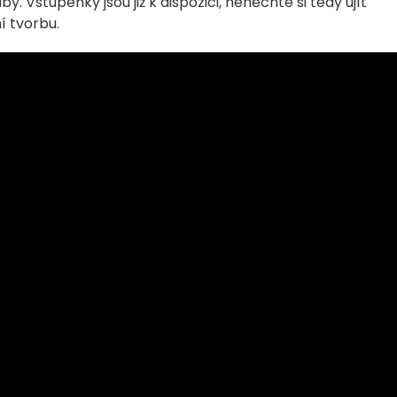
 Vstupenky jsou již k dispozici, nenechte si tedy ujít
í tvorbu.