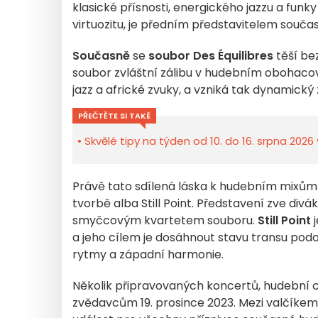
klasické přísnosti, energického jazzu a funk
virtuozitu, je předním představitelem souča
Současně
se
soubor Des Équilibres
těší be
soubor zvláštní zálibu v hudebním obohacov
jazz a africké zvuky, a vzniká tak dynamický
PŘEČTĚTE SI TAKÉ
Skvělé tipy na týden od 10. do 16. srpna 2026 
Právě tato sdílená láska k hudebním mixům
tvorbě alba Still Point. Představení zve di
smyčcovým kvartetem souboru.
Still Point
j
a jeho cílem je dosáhnout stavu transu pod
rytmy a západní harmonie.
Několik připravovaných koncertů, hudební 
zvědavcům 19. prosince 2023. Mezi valčíkem 