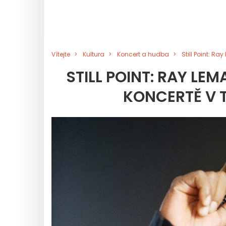
Vítejte
Kultura
Koncert a hudba
Still Point: R
STILL POINT: RAY LE
KONCERTĚ V T