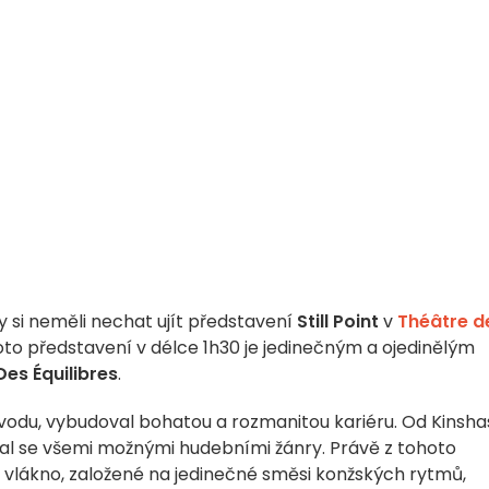
 si neměli nechat ujít představení
Still Point
v
Théâtre d
Toto představení v délce 1h30 je jedinečným a ojedinělým
es Équilibres
.
původu, vybudoval bohatou a rozmanitou kariéru. Od Kinsha
val se všemi možnými hudebními žánry. Právě z tohoto
vlákno, založené na jedinečné směsi konžských rytmů,