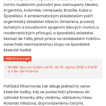
tomto hudebním putování jsou zastoupeny Mexiko,
Argentina, Kolumbie, Venezuela, Brazílie, Kuba a
Španělsko. K emblematickým skladatelům patří
argentinský skladatel Alberto Ginastera, proslulý
bohatým a inovativním spojením lidových motivů a
modernistických přístupů, a španělský skladatel
Manuel de Falla, jehož práce na andaluském folklóru
zanechala nesmazatelnou stopu ve španělské
klasické hudbě.
PŘEČTĚTE SI TAKÉ
Skvělé tipy na týden od 10. do 16. srpna 2026 v Paříži
a v Île-de-France
Pařížská filharmonie tak slibuje jedinečný večer
klasické hudby, kdy se posluchači přenesou do
Latinské Ameriky díky vřelému, vášnivému hlasu
Rolanda Villazóna, doprovázenému čistými,