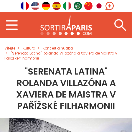
Vítejte
Kultura
Koncert a hudba
"Serenata Latina" Rolanda Villazóna a Xaviera de Maistra v
Pařížské filharmonii
"SERENATA LATINA"
ROLANDA VILLAZÓNA A
XAVIERA DE MAISTRA V
PAŘÍŽSKÉ FILHARMONII