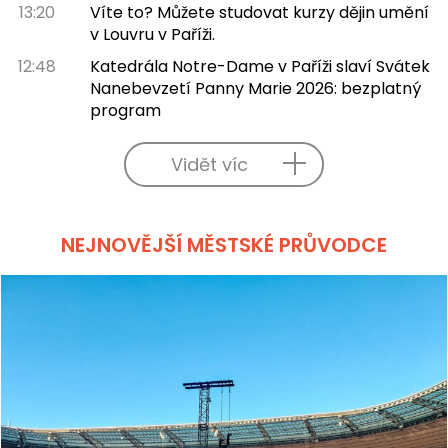
13:20
Víte to? Můžete studovat kurzy dějin umění
v Louvru v Paříži.
12:48
Katedrála Notre-Dame v Paříži slaví Svátek
Nanebevzetí Panny Marie 2026: bezplatný
program
Vidět víc
NEJNOVĚJŠÍ MĚSTSKÉ PRŮVODCE