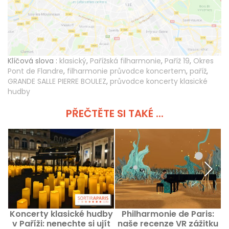
Klíčová slova :
klasický
,
Pařížská filharmonie
,
Paříž 19
,
Okres
Pont de Flandre
,
filharmonie průvodce koncertem
,
paříž
,
GRANDE SALLE PIERRE BOULEZ
,
průvodce koncerty klasické
hudby
PŘEČTĚTE SI TAKÉ ...
Koncerty klasické hudby
Philharmonie de Paris:
v Paříži: nenechte si ujít
naše recenze VR zážitku