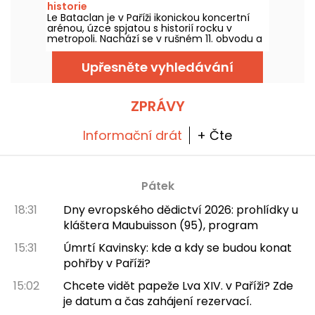
historie
Le Bataclan je v Paříži ikonickou koncertní
arénou, úzce spjatou s historií rocku v
metropoli. Nachází se v rušném 11. obvodu a
zůstává ikonickým místem pařížské hudební
scény.
Upřesněte vyhledávání
ZPRÁVY
Informační drát
+ Čte
Pátek
18:31
Dny evropského dědictví 2026: prohlídky u
kláštera Maubuisson (95), program
15:31
Úmrtí Kavinsky: kde a kdy se budou konat
pohřby v Paříži?
15:02
Chcete vidět papeže Lva XIV. v Paříži? Zde
je datum a čas zahájení rezervací.