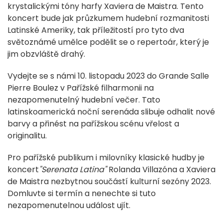
krystalickými tóny harfy Xaviera de Maistra. Tento
koncert bude jak průzkumem hudební rozmanitosti
Latinské Ameriky, tak příležitostí pro tyto dva
světoznámé umělce podělit se o repertoár, který je
jim obzvláště drahý.
Vydejte se s námi 10. listopadu 2023 do Grande Salle
Pierre Boulez v Pařížské filharmonii na
nezapomenutelný hudební večer. Tato
latinskoamerická noční serenáda slibuje odhalit nové
barvy a přinést na pařížskou scénu vřelost a
originalitu.
Pro pařížské publikum i milovníky klasické hudby je
koncert
"Serenata Latina"
Rolanda Villazóna a Xaviera
de Maistra nezbytnou součástí kulturní sezóny 2023.
Domluvte si termín a nenechte si tuto
nezapomenutelnou událost ujít.