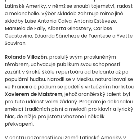
Latinské Ameriky, v němž se snoubí tajemství, radost
a melancholie. Výběr skladeb zahrnuje mimo jiné
skladby Luise Antonia Calva, Antonia Estéveze,
Manuela de Fally, Alberta Ginastery, Carlose
Guastavina, Eduarda Sáncheze de Fuentese a Yvette
Souviron.
Rolando Villazón
, proslulý svým prosluněným
témbrem, uchvacuje publikum svou schopností
zazářit v široké škále repertoáru od belcanta až po
populární hudbu. Narodil se v Mexiku, naturalizoval se
ve Francii a o pódium se podělí s virtuózním harfistou
Xavierem de Maistrem
, jehož aranžérský talent byl
pro tuto událost velmi žádaný. Program je dokonalou
směsicí tradičních písní a melodií pro klavír a lyrický
hlas, do níž je pro jistotu vhozeno i několik
překvapení.
V centru pozornosti jsou země Latinské Ameriky, v