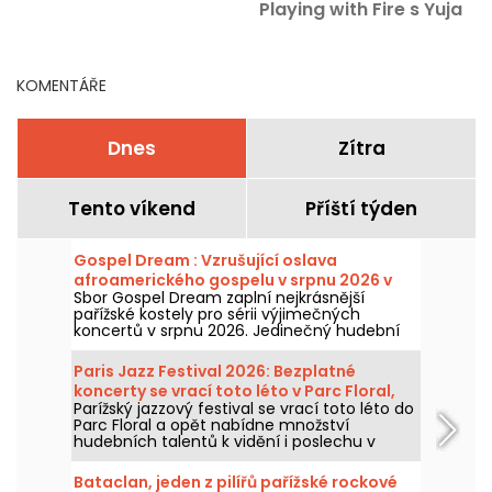
Playing with Fire s Yuja
Wang
KOMENTÁŘE
Dnes
Zítra
Tento víkend
Příští týden
Gospel Dream : Vzrušující oslava
afroamerického gospelu v srpnu 2026 v
Sbor Gospel Dream zaplní nejkrásnější
Paříži
pařížské kostely pro sérii výjimečných
koncertů v srpnu 2026. Jedinečný hudební
zážitek, který slaví naději, jednotu a odolnost
prostřednictvím autentických zpěvů
Paris Jazz Festival 2026: Bezplatné
Afroamerické církve.
koncerty se vrací toto léto v Parc Floral,
Parížský jazzový festival se vrací toto léto do
program
Parc Floral a opět nabídne množství
hudebních talentů k vidění i poslechu v
idylickém prostředí. Zde je program
bezplatných koncertů k objevení od 24.
Bataclan, jeden z pilířů pařížské rockové
června do 6. září 2026!