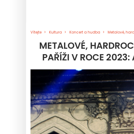
Vítejte
Kultura
Koncert a hudba
Metalové, hard
METALOVÉ, HARDROC
PAŘÍŽI V ROCE 2023: