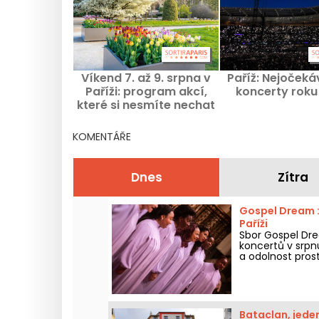
Víkend 7. až 9. srpna v
Paříž: Nejočeká
Paříži: program akcí,
koncerty roku
které si nesmíte nechat
ujít
KOMENTÁŘE
Dnes
Zítra
Gospel Dream :
Paříži
Sbor Gospel Drea
koncertů v srpnu
a odolnost pros
Bataclan, jeden