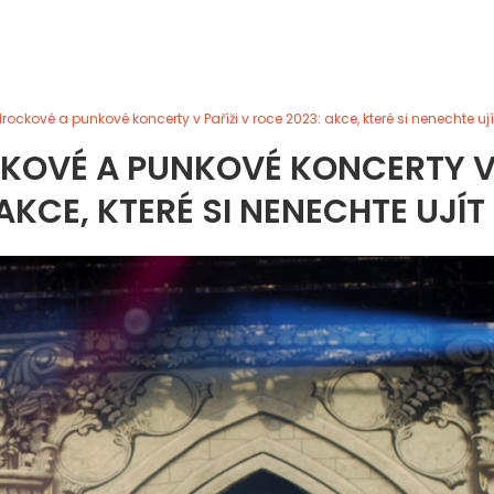
rockové a punkové koncerty v Paříži v roce 2023: akce, které si nenechte ují
KOVÉ A PUNKOVÉ KONCERTY 
 AKCE, KTERÉ SI NENECHTE UJÍT