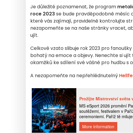
Je důležité poznamenat, že program
metal
roce 2023
se bude pravděpodobně měsíc od m
které vás zajímají, pravidelně kontrolujte s
nezapomeňte se na naše stránky vracet, aby
ujít.
Celkově vzato slibuje rok 2023 pro fanoušky
bohatý na emoce a objevy. Nenechte si ujít 
okamžiků ke sdílení své vášně pro hudbu s o
A nezapomeňte na nepřehlédnutelný
Hellfe