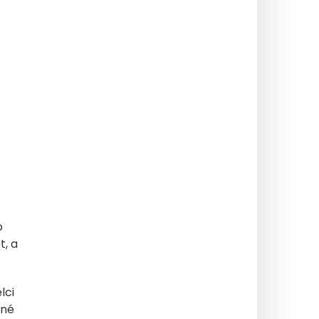
o
t, a
lci
lné