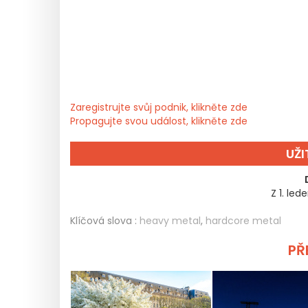
Zaregistrujte svůj podnik, klikněte zde
Propagujte svou událost, klikněte zde
UŽ
Z 1. led
Klíčová slova :
heavy metal
,
hardcore metal
PŘE