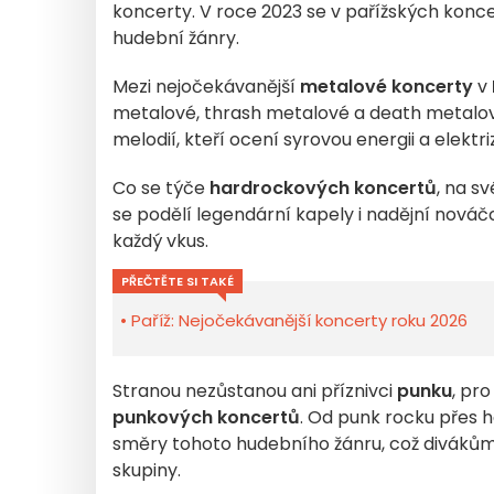
koncerty. V roce 2023 se v pařížských konce
hudební žánry.
Mezi nejočekávanější
metalové koncerty
v
metalové, thrash metalové a death metalové
melodií, kteří ocení syrovou energii a elektr
Co se týče
hardrockových koncertů
, na s
se podělí legendární kapely i nadějní nová
každý vkus.
PŘEČTĚTE SI TAKÉ
Paříž: Nejočekávanější koncerty roku 2026
Stranou nezůstanou ani příznivci
punku
, pro
punkových koncertů
. Od punk rocku přes
směry tohoto hudebního žánru, což divákům 
skupiny.