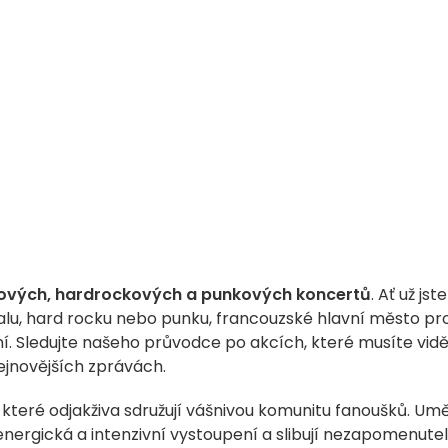
ových, hardrockových a punkových koncertů
. Ať už jste
lu, hard rocku nebo punku, francouzské hlavní město pr
í. Sledujte našeho průvodce po akcích, které musíte vidě
jnovějších zprávách.
 které odjakživa sdružují vášnivou komunitu fanoušků. Umě
energická a intenzivní vystoupení a slibují nezapomenute