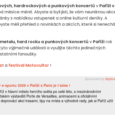
ových, hardrockových a punkových koncertů
v
Paříži v
ěsíce měnit. Abyste si byli jisti, že vám neuniknou akce
tránky s nabídkou vstupenek a online kulturní deníky. A
ste měli přehled o novinkách a akcích, které si nenech
metalu, hard rocku a punkových koncertů
v
Paříži
rok
tyto výjimečné události a využijte těchto jedinečných
statními fanoušky.
st
a
festival Motocultor
!