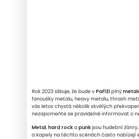
Rok 2023 slibuje, že bude v
Paříži
plný
metal
fanoušky metalu, heavy metalu, thrash meta
vás letos chystá několik skvělých překvapen
nezapomeňte se pravidelně informovat o ne
Metal
,
hard rock
a
punk
jsou hudební žánry,
a kapely na těchto scénách často nabízejí 