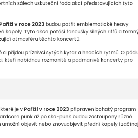
rtních sálech uskuteční řada akcí představujících tyto
Paříži v roce 2023
budou patřit emblematické heavy
 kapely. Tyto akce potěší fanoušky silných riffů a temn
izující atmosféru těchto koncertů.
vé si přijdou příznivci sytých kytar a hnacích rytmů. O pód
čci, kteří nabídnou rozmanité a podmanivé koncerty pro
 které je v
Paříži v roce 2023
připraven bohatý program
 hardcore punk až po ska-punk budou zastoupeny různé
umožní objevit nebo znovuobjevit přední kapely i začínaj