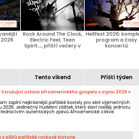
vanější
Rock Around The Clock,
Hellfest 2026: kompl
 2026
Electric Feel, Teen
program a časy
Spirit..., příští večery v
koncertů
Supersonic Clubu
Tento víkend
Příští týden
 Vzrušující oslava afroamerického gospelu v srpnu 2026 v
m zaplní nejkrásnější pařížské kostely pro sérii výjimečných
 2026. Jedinečný hudební zážitek, který slaví naději, jednotu
třednictvím autentických zpěvů Afroamerické církve.
 z pilířů pařížské rockové historie