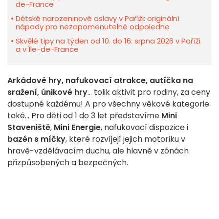
de-France
Dětské narozeninové oslavy v Paříži: originální
nápady pro nezapomenutelné odpoledne
Skvělé tipy na týden od 10. do 16. srpna 2026 v Paříži
a v Île-de-France
Arkádové hry, nafukovací atrakce, autíčka na
sražení, únikové hry
... tolik aktivit pro rodiny, za ceny
dostupné každému! A pro všechny věkové kategorie
také... Pro děti od 1 do 3 let představíme
Mini
Staveniště
,
Mini Energie
, nafukovací dispozice i
bazén s míčky
, které rozvíjejí jejich motoriku v
hravě-vzdělávacím duchu, ale hlavně v zónách
přizpůsobených a bezpečných.