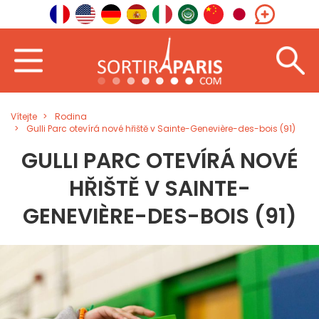
Vítejte
Rodina
Gulli Parc otevírá nové hřiště v Sainte-Genevière-des-bois (91)
GULLI PARC OTEVÍRÁ NOVÉ
HŘIŠTĚ V SAINTE-
GENEVIÈRE-DES-BOIS (91)