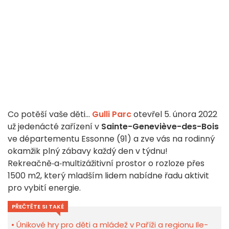
Co potěší vaše děti...
Gulli Parc
otevřel 5. února 2022
už jedenácté zařízení v
Sainte-Geneviève-des-Bois
ve départementu Essonne (91) a zve vás na rodinný
okamžik plný zábavy každý den v týdnu!
Rekreačně‑a‑multizážitivní prostor o rozloze přes
1500 m2, který mladším lidem nabídne řadu aktivit
pro vybití energie.
PŘEČTĚTE SI TAKÉ
Únikové hry pro děti a mládež v Paříži a regionu Ile-