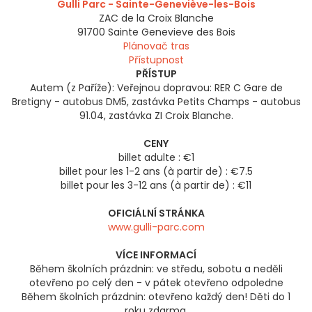
Gulli Parc - Sainte-Geneviève-les-Bois
ZAC de la Croix Blanche
91700
Sainte Genevieve des Bois
Plánovač tras
Přístupnost
PŘÍSTUP
Autem (z Paříže): Veřejnou dopravou: RER C Gare de
Bretigny - autobus DM5, zastávka Petits Champs - autobus
91.04, zastávka ZI Croix Blanche.
CENY
billet adulte : €1
billet pour les 1-2 ans (à partir de) : €7.5
billet pour les 3-12 ans (à partir de) : €11
OFICIÁLNÍ STRÁNKA
www.gulli-parc.com
VÍCE INFORMACÍ
Během školních prázdnin: ve středu, sobotu a neděli
otevřeno po celý den - v pátek otevřeno odpoledne
Během školních prázdnin: otevřeno každý den! Děti do 1
roku zdarma.