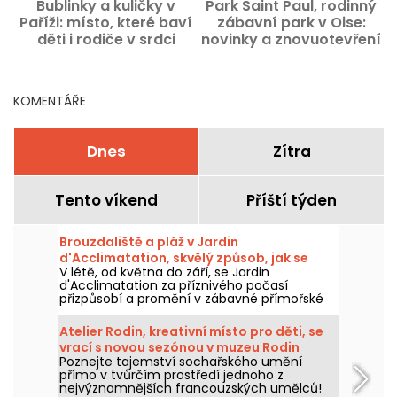
Bublinky a kuličky v
Park Saint Paul, rodinný
N
Paříži: místo, které baví
zábavní park v Oise:
děti i rodiče v srdci
novinky a znovuotevření
devátého obvodu Paříže!
v roce 2026
KOMENTÁŘE
Dnes
Zítra
Tento víkend
Příští týden
Brouzdaliště a pláž v Jardin
d'Acclimatation, skvělý způsob, jak se
V létě, od května do září, se Jardin
ochladit.
d'Acclimatation za příznivého počasí
přizpůsobí a promění v zábavné přímořské
letovisko. Přijďte si užít vodní radovánky a
relaxaci v srdci Paříže. Na lehátkách si zde
Atelier Rodin, kreativní místo pro děti, se
odpočinou děti i dospělí.
vrací s novou sezónou v muzeu Rodin
Poznejte tajemství sochařského umění
přímo v tvůrčím prostředí jednoho z
nejvýznamnějších francouzských umělců!