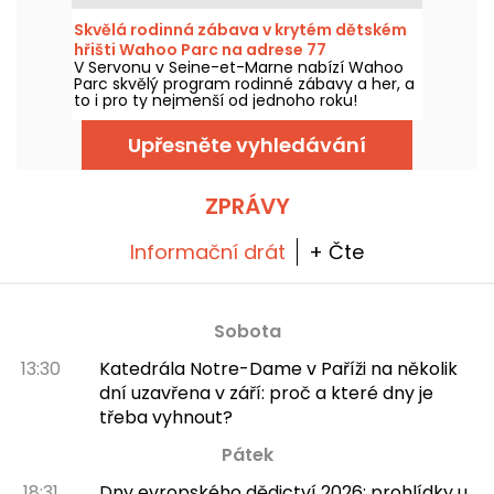
Od 11. dubna do 6. září 2026 vás muzeum
Rodin zve do svého Ateliéru Rodin, kde malé
Skvělá rodinná zábava v krytém dětském
zvědavce seznámí se světem sochařství.
hřišti Wahoo Parc na adrese 77
Přijďte objevit novinky letošní sezóny 2026.
V Servonu v Seine-et-Marne nabízí Wahoo
Parc skvělý program rodinné zábavy a her, a
to i pro ty nejmenší od jednoho roku!
Program zahrnuje neuvěřitelný hrací koutek
s trampolínami, skluzavkami a dokonce i
Upřesněte vyhledávání
sopkou, na kterou se dá vylézt.
ZPRÁVY
Informační drát
+ Čte
Sobota
13:30
Katedrála Notre-Dame v Paříži na několik
dní uzavřena v září: proč a které dny je
třeba vyhnout?
Pátek
18:31
Dny evropského dědictví 2026: prohlídky u