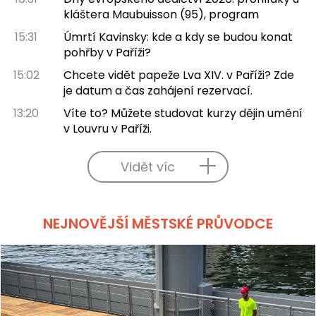
kláštera Maubuisson (95), program
15:31
Úmrtí Kavinsky: kde a kdy se budou konat
pohřby v Paříži?
15:02
Chcete vidět papeže Lva XIV. v Paříži? Zde
je datum a čas zahájení rezervací.
13:20
Víte to? Můžete studovat kurzy dějin umění
v Louvru v Paříži.
Vidět víc
NEJNOVĚJŠÍ MĚSTSKÉ PRŮVODCE