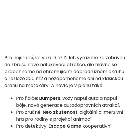
Pro nejstarší, ve věku 3 až 12 let, vyrážíme za zábavou
do zbrusu nové nafukovací atrakce, ale hlavně se
proběhneme na ohromujícím dobrodružném okruhu
o rozloze 300 m2 a nezapomeneme ani na klasickou
dráhu na motokáry! A navíc je v plánu také:
Pro řidiče:
Bumpers
, vozy napůl auta a napůl
bóje, nová generace autodopravních atrakcí.
Pro zručné:
Neo zkušenost
, digitální a imerzivní
hra pro rodiny s projekcí animací.
Pro detektivy:
Escape Game
kooperativní,