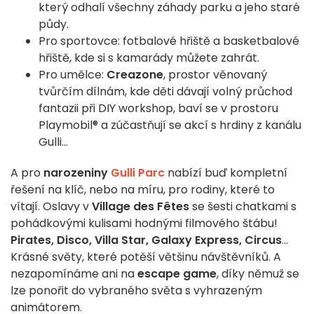
který odhalí všechny záhady parku a jeho staré
půdy.
Pro sportovce: fotbalové hřiště a basketbalové
hřiště, kde si s kamarády můžete zahrát.
Pro umělce:
Creazone
, prostor věnovaný
tvůrčím dílnám, kde děti dávají volný průchod
fantazii při DIY workshop, baví se v prostoru
Playmobil® a zúčastňují se akcí s hrdiny z kanálu
Gulli...
A pro
narozeniny
Gulli Parc
nabízí buď kompletní
řešení na klíč, nebo na míru, pro rodiny, které to
vítají. Oslavy v
Village des Fêtes
se šesti chatkami s
pohádkovými kulisami hodnými filmového štábu!
Pirates, Disco, Villa Star, Galaxy Express, Circus
...
Krásné světy, které potěší většinu návštěvníků. A
nezapomínáme ani na
escape game
, díky němuž se
lze ponořit do vybraného světa s vyhrazeným
animátorem.