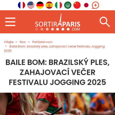
Vítejte
Noc
Pařížské noci
Baile Bom: brazilský ples, zahajovací večer festivalu Jogging
2025
BAILE BOM: BRAZILSKÝ PLES,
ZAHAJOVACÍ VEČER
FESTIVALU JOGGING 2025