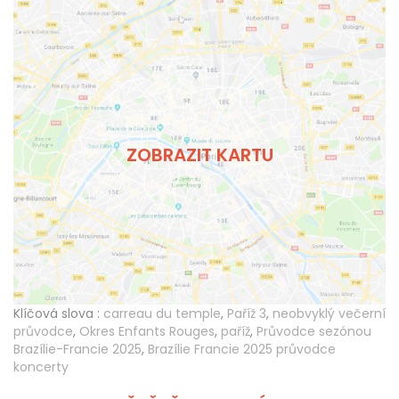
ZOBRAZIT KARTU
Klíčová slova :
carreau du temple
,
Paříž 3
,
neobvyklý večerní
průvodce
,
Okres Enfants Rouges
,
paříž
,
Průvodce sezónou
Brazílie-Francie 2025
,
Brazílie Francie 2025 průvodce
koncerty