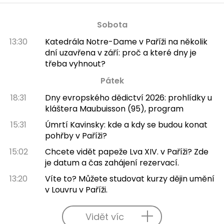
Sobota
13:30
Katedrála Notre-Dame v Paříži na několik
dní uzavřena v září: proč a které dny je
třeba vyhnout?
Pátek
18:31
Dny evropského dědictví 2026: prohlídky u
kláštera Maubuisson (95), program
15:31
Úmrtí Kavinsky: kde a kdy se budou konat
pohřby v Paříži?
15:02
Chcete vidět papeže Lva XIV. v Paříži? Zde
je datum a čas zahájení rezervací.
13:20
Víte to? Můžete studovat kurzy dějin umění
v Louvru v Paříži.
Vidět víc