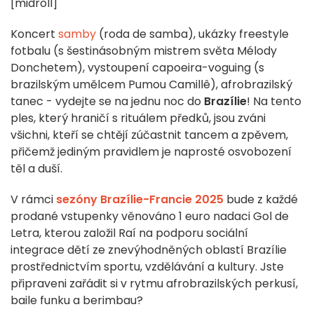
[midroll]
Koncert
samby
(roda de samba), ukázky freestyle
fotbalu (s šestinásobným mistrem světa Mélody
Donchetem), vystoupení capoeira-voguing (s
brazilským umělcem Pumou Camillê), afrobrazilský
tanec - vydejte se na jednu noc do
Brazílie
! Na tento
ples, který hraničí s rituálem předků, jsou zváni
všichni, kteří se chtějí zúčastnit tancem a zpěvem,
přičemž jediným pravidlem je naprosté osvobození
těl a duší.
V rámci
sezóny Brazílie-Francie 2025
bude z každé
prodané vstupenky věnováno 1 euro nadaci Gol de
Letra, kterou založil Raí na podporu sociální
integrace dětí ze znevýhodněných oblastí Brazílie
prostřednictvím sportu, vzdělávání a kultury. Jste
připraveni zařádit si v rytmu afrobrazilských perkusí,
baile funku a berimbau?