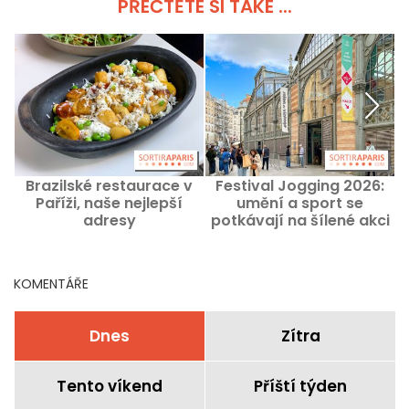
PŘEČTĚTE SI TAKÉ ...
Brazilské restaurace v
Festival Jogging 2026:
Paříži, naše nejlepší
umění a sport se
adresy
potkávají na šílené akci
v Carreau du Temple
KOMENTÁŘE
Dnes
Zítra
Tento víkend
Příští týden