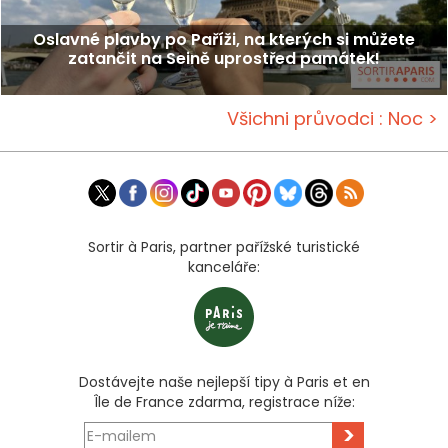
Oslavné plavby po Paříži, na kterých si můžete
zatančit na Seině uprostřed památek!
Všichni průvodci : Noc >
Sortir à Paris, partner pařížské turistické
kanceláře:
Dostávejte naše nejlepší tipy à Paris et en
Île de France zdarma, registrace níže:
>