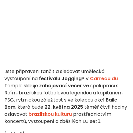
Jste připraveni tančit a sledovat umělecká
vystoupení na
festivalu Jogging
? V
Carreau du
Temple slibuje
zahajovací večer ve
spolupráci s
Raím, brazilskou fotbalovou legendou a kapitánem
PSG, rytmickou záležitost s velkolepou akcí
Baile
Bom
, která bude
22. května 2025
téměř čtyři hodiny
oslavovat
brazilskou kulturu
prostřednictvím
koncertů, vystoupení a zběsilých DJ setů.