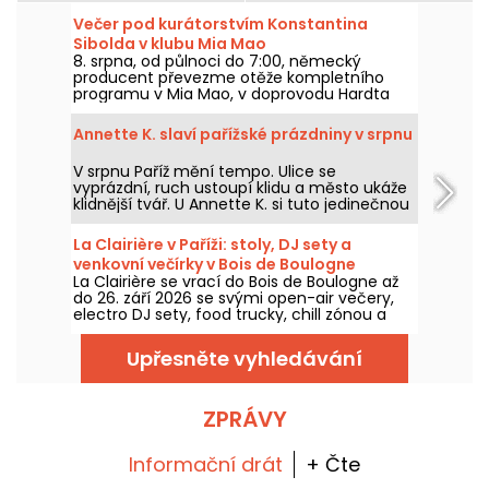
Večer pod kurátorstvím Konstantina
Sibolda v klubu Mia Mao
8. srpna, od půlnoci do 7:00, německý
producent převezme otěže kompletního
programu v Mia Mao, v doprovodu Hardta
Antoine a EG, pro večer, který projde
melodickou house, techno a jejich hraniční
Annette K. slaví pařížské prázdniny v srpnu
zóny.
V srpnu Paříž mění tempo. Ulice se
vyprázdní, ruch ustoupí klidu a město ukáže
klidnější tvář. U Annette K. si tuto jedinečnou
přestávku dopřáváme a prodlužujeme duch
prázdnin, nohy téměř ve vodě, než nastane
La Clairière v Paříži: stoly, DJ sety a
návrat do pracovního rytmu.
venkovní večírky v Bois de Boulogne
La Clairière se vrací do Bois de Boulogne až
do 26. září 2026 se svými open-air večery,
electro DJ sety, food trucky, chill zónou a
stoly k rezervaci. Umístěný v Domaine de
Longchamp, tento pařížský venkovní klub
Upřesněte vyhledávání
vítá návštěvníky pátek a sobotu večer, s
několika vrcholy během celého léta.
ZPRÁVY
Informační drát
+ Čte