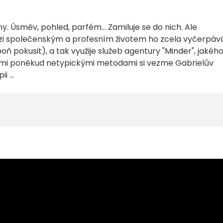
ny. Úsměv, pohled, parfém... Zamiluje se do nich. Ale
ezi společenským a profesním životem ho zcela vyčerpává
ň pokusit), a tak využije služeb agentury "Minder", jakého
ými poněkud netypickými metodami si vezme Gabrielův
 ...