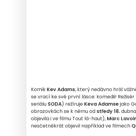
Komik
Kev Adams
, který nedávno hrál vážněj
se vrací ke své první lásce: komedii! Režisér
seriálu
SODA
) režíruje
Keva Adamse
jako Ga
obrazovkách se k němu od
středy 18.
dubna 
objevila i ve filmu Tout là-haut),
Marc Lavoi
nesčetněkrát objevil například ve filmech
Qu