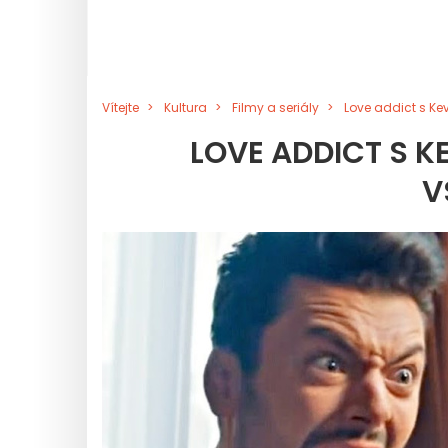
Vítejte
Kultura
Filmy a seriály
Love addict s K
LOVE ADDICT S 
V