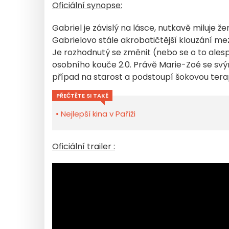
Oficiální synopse:
Gabriel je závislý na lásce, nutkavě miluje že
Gabrielovo stále akrobatičtější klouzání m
Je rozhodnutý se změnit (nebo se o to alespo
osobního kouče 2.0. Právě Marie-Zoé se sv
případ na starost a podstoupí šokovou terapii
PŘEČTĚTE SI TAKÉ
Nejlepší kina v Paříži
Oficiální trailer :