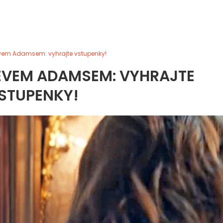
evem Adamsem: vyhrajte vstupenky!
KEVEM ADAMSEM: VYHRAJTE
STUPENKY!