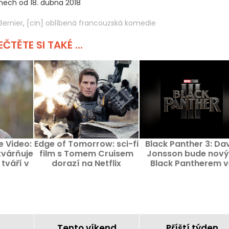
inech od 18. dubna 2018
Bernier
,
[cin] oblíbená francouzská komedie
ČTĚTE SI TAKÉ ...
e Video:
Edge of Tomorrow: sci-fi
Black Panther 3: Da
tvárňuje
film s Tomem Cruisem
Jonsson bude nov
tváří v
dorazí na Netflix
Black Pantherem v
 Cruz
filmu Ryana Coogle
Tento víkend
Příští týden