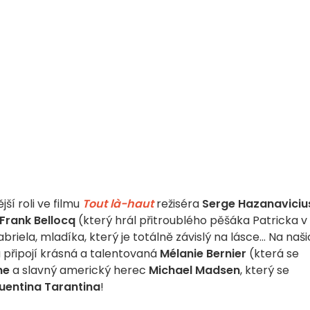
ší roli ve filmu
Tout là-haut
režiséra
Serge Hazanaviciu
Frank Bellocq
(který hrál přitroublého pěšáka Patricka v
briela, mladíka, který je totálně závislý na lásce... Na naš
připojí krásná a talentovaná
Mélanie Bernier
(která se
ne
a slavný americký herec
Michael Madsen
, který se
entina Tarantina
!