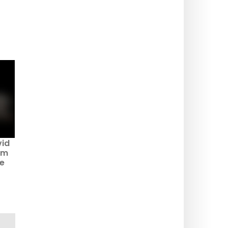
vid
ým
e
ra.