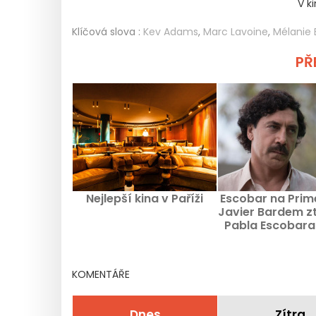
V k
Klíčová slova :
Kev Adams
,
Marc Lavoine
,
Mélanie 
PŘE
Nejlepší kina v Paříži
Escobar na Prim
Javier Bardem z
Pabla Escobara 
tvář Penélope
KOMENTÁŘE
Dnes
Zítra