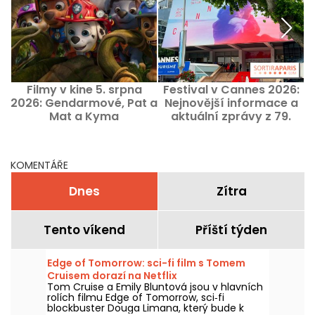
Filmy v kine 5. srpna
Festival v Cannes 2026:
2026: Gendarmové, Pat a
Nejnovější informace a
Mat a Kyma
aktuální zprávy z 79.
ročníku
KOMENTÁŘE
Dnes
Zítra
Tento víkend
Příští týden
Edge of Tomorrow: sci-fi film s Tomem
Cruisem dorazí na Netflix
Tom Cruise a Emily Bluntová jsou v hlavních
rolích filmu Edge of Tomorrow, sci‑fi
blockbuster Douga Limana, který bude k