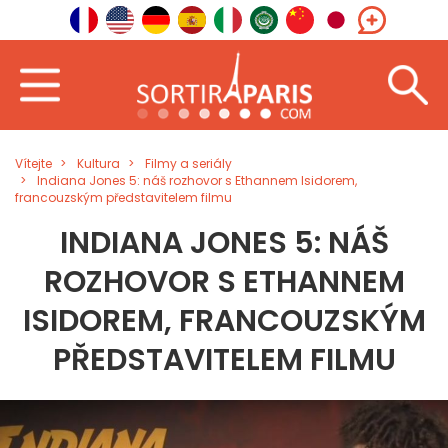
Vítejte
Kultura
Filmy a seriály
Indiana Jones 5: náš rozhovor s Ethannem Isidorem,
francouzským představitelem filmu
INDIANA JONES 5: NÁŠ
ROZHOVOR S ETHANNEM
ISIDOREM, FRANCOUZSKÝM
PŘEDSTAVITELEM FILMU