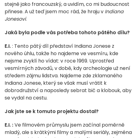
stejně jako francouzský, a uvidím, co mi budoucnost
přinese. A už teď jsem moc rád, že hraju v
Indiana
Jonesovi
.
Jaká byla podle vás potřeba tohoto pátého dílu?
E.I.
: Tento pátý díl představí Indiana Jonese z
nového úhlu, takže ho najdeme ve vesmíru, kde
nejsme zvyklí ho vídat: v roce 1969. Uprostřed
vesmírných závodů, v době, kdy archeologie už není
středem zájmu lidstva. Najdeme zde zklamaného
Indiana Jonese, který se však musí vrátit k
dobrodružství a naposledy sebrat bič a klobouk, aby
se vydal na cestu.
Jak jste se k tomuto projektu dostal?
E.I. :
Ve filmovém průmyslu jsem začínal poměrně
mladý, ale s krátkými filmy a malými seriály, zejména