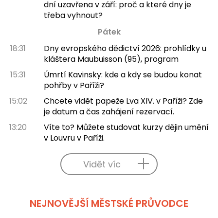
dní uzavřena v září: proč a které dny je
třeba vyhnout?
Pátek
18:31
Dny evropského dědictví 2026: prohlídky u
kláštera Maubuisson (95), program
15:31
Úmrtí Kavinsky: kde a kdy se budou konat
pohřby v Paříži?
15:02
Chcete vidět papeže Lva XIV. v Paříži? Zde
je datum a čas zahájení rezervací.
13:20
Víte to? Můžete studovat kurzy dějin umění
v Louvru v Paříži.
Vidět víc
NEJNOVĚJŠÍ MĚSTSKÉ PRŮVODCE