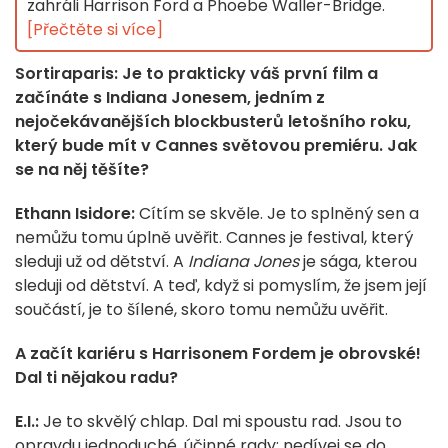
zahráli Harrison Ford a Phoebe Waller-Bridge.
[Přečtěte si více]
Sortiraparis: Je to prakticky váš první film a
začínáte s Indiana Jonesem, jedním z
nejočekávanějších blockbusterů letošního roku,
který bude mít v Cannes světovou premiéru. Jak
se na něj těšíte?
Ethann Isidore:
Cítím se skvěle. Je to splněný sen a
nemůžu tomu úplně uvěřit. Cannes je festival, který
sleduji už od dětství. A
Indiana Jones
je sága, kterou
sleduji od dětství. A teď, když si pomyslím, že jsem její
součástí, je to šílené, skoro tomu nemůžu uvěřit.
A začít kariéru s Harrisonem Fordem je obrovské!
Dal ti nějakou radu?
E.I.:
Je to skvělý chlap. Dal mi spoustu rad. Jsou to
opravdu jednoduché, účinné rady: nedívej se do