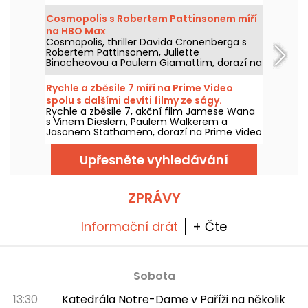
dispozici na Netflixu od 6. srpna 2026.
Cosmopolis s Robertem Pattinsonem míří
na HBO Max
Cosmopolis, thriller Davida Cronenberga s
Robertem Pattinsonem, Juliette
Binocheovou a Paulem Giamattim, dorazí na
HBO Max 9. srpna 2026.
Rychle a zběsile 7 míří na Prime Video
spolu s dalšími devíti filmy ze ságy.
Rychle a zběsile 7, akční film Jamese Wana
s Vinem Dieslem, Paulem Walkerem a
Jasonem Stathamem, dorazí na Prime Video
1. srpna 2026 a nabídne několik dílů ságy.
Upřesněte vyhledávání
ZPRÁVY
Informační drát
+ Čte
Sobota
13:30
Katedrála Notre-Dame v Paříži na několik