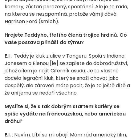
kamery, zůstaň přirozený, spontánní. Ale je to rada,
na kterou se nezapomíná, protože vám ji dává
Harrison Ford (smích).
Hrajete Teddyho, třetího člena trojice hrdinů. Co
vaše postava přináší do týmu?
E.I
.: Teddy je kluk z ulice v Tangeru. Spolu s Indiana
Jonesem a Elenou [le] se zaplete do dobrodružství,
jehož cílem je najít Ciferník osudu. Je to vlastně
docela legrační kluk, který se snaží chovat jako
dospělý, ale zároveň máte pocit, že je to ještě dítě a
že ani jemu se nedaří všechno.
Myslíte si, že s tak dobrým startem kariéry se
spíše vydáte na francouzskou, nebo americkou
dráhu?
E.I.
: Nevím. Líbí se mi obojí. Mám rád americký film,