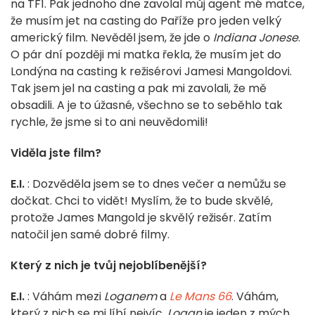
na TF1. Pak jednoho dne zavolal můj agent mé matce,
že musím jet na casting do Paříže pro jeden velký
americký film. Nevěděl jsem, že jde o
Indiana Jonese
.
O pár dní později mi matka řekla, že musím jet do
Londýna na casting k režisérovi Jamesi Mangoldovi.
Tak jsem jel na casting a pak mi zavolali, že mě
obsadili. A je to úžasné, všechno se to seběhlo tak
rychle, že jsme si to ani neuvědomili!
Viděla jste film?
E.I.
: Dozvěděla jsem se to dnes večer a nemůžu se
dočkat. Chci to vidět!
Myslím, že to bude skvělé,
protože James Mangold je skvělý režisér. Zatím
natočil jen samé dobré filmy.
Který z nich je tvůj nejoblíbenější?
E.I.
: Váhám mezi
Loganem
a
Le Mans 66
. Váhám,
který z nich se mi líbí nejvíc.
Logan
je jeden z mých