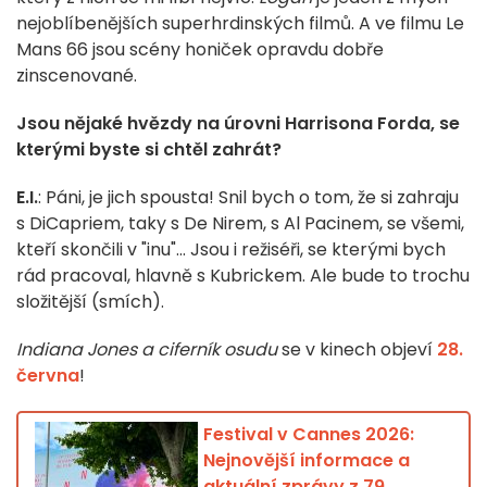
nejoblíbenějších superhrdinských filmů. A ve filmu Le
Mans 66 jsou scény honiček opravdu dobře
zinscenované.
Jsou nějaké hvězdy na úrovni Harrisona Forda, se
kterými byste si chtěl zahrát?
E.I.
: Páni, je jich spousta! Snil bych o tom, že si zahraju
s DiCapriem, taky s De Nirem, s Al Pacinem, se všemi,
kteří skončili v "inu"... Jsou i režiséři, se kterými bych
rád pracoval, hlavně s Kubrickem. Ale bude to trochu
složitější (smích).
Indiana Jones a ciferník osudu
se v kinech objeví
28.
června
!
Festival v Cannes 2026:
Nejnovější informace a
aktuální zprávy z 79.