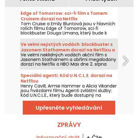
Edge of Tomorrow: sci-fi film s Tomem
Cruisem dorazí na Netflix
Tom Cruise a Emily Bluntová jsou v hlavních
rolích filmu Edge of Tomorrow, sci‑fi
blockbuster Douga Limana, který bude k
dispozici na Netflixu od 6. srpna 2026.
Ve velmi nejistých vodách: blockbuster s
Jasonem Stathamem dorazí na Netflixu a
Ve velmi neklidných vodách akční film s
HBO Max
Jasonem Stathamem a obřími megalodony
dorazí na Netflix a HBO Max dne 2. srpna
2026.
Speciální agenti: Kód U.N.C.L.E. dorazí na
Netflixu
Henry Cavill, Armie Hammer a Alicia Vikander
jsou hvězdami filmu Agenti zvláštní služby:
Kód U.N.C.L.E., který bude dostupný na
Netflixu od 6. srpna 2026.
Upřesněte vyhledávání
ZPRÁVY
Informační drát
+ Čte