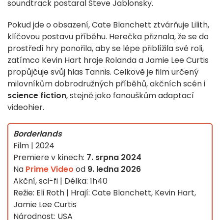
soundtrack postaral Steve Jablonsky.
Pokud jde o obsazení, Cate Blanchett ztvárňuje Lilith,
klíčovou postavu příběhu. Herečka přiznala, že se do
prostředí hry ponořila, aby se lépe přiblížila své roli,
zatímco Kevin Hart hraje Rolanda a Jamie Lee Curtis
propůjčuje svůj hlas Tannis. Celkově je film určený
milovníkům dobrodružných příběhů, akčních scén i
science fiction
, stejně jako fanouškům adaptací
videohier.
Borderlands
Film | 2024
Premiere v kinech:
7. srpna 2024
Na
Prime Video
od
9. ledna 2026
Akční, sci-fi | Délka: 1h40
Režie: Eli Roth | Hrají: Cate Blanchett, Kevin Hart,
Jamie Lee Curtis
Národnost: USA