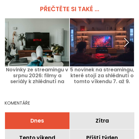
PŘEČTĚTE SI TAKÉ ...
Novinky ze streamingu v
5 novinek na streamingu,
srpnu 2026: filmy a
které stojí za shlédnutí o
P
seriály k zhlédnutí na
tomto víkendu 7. až 9.
Netflixu, Disney+ a Prime
srpna 2026
Video
KOMENTÁŘE
Dnes
Zítra
Tento víkend
Příští týden