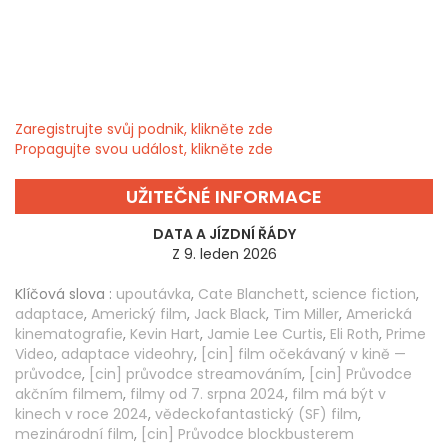
Zaregistrujte svůj podnik, klikněte zde
Propagujte svou událost, klikněte zde
UŽITEČNÉ INFORMACE
DATA A JÍZDNÍ ŘÁDY
Z 9. leden 2026
Klíčová slova :
upoutávka
,
Cate Blanchett
,
science fiction
,
adaptace
,
Americký film
,
Jack Black
,
Tim Miller
,
Americká
kinematografie
,
Kevin Hart
,
Jamie Lee Curtis
,
Eli Roth
,
Prime
Video
,
adaptace videohry
,
[cin] film očekávaný v kině —
průvodce
,
[cin] průvodce streamováním
,
[cin] Průvodce
akčním filmem
,
filmy od 7. srpna 2024
,
film má být v
kinech v roce 2024
,
vědeckofantastický (SF) film
,
mezinárodní film
,
[cin] Průvodce blockbusterem