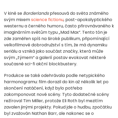
V kině se
Borderlands
přesouvá do světa známého
svým mixem
science fictionu
, post-apokalyptického
westernu a černého humoru, často přirovnávaného k
imaginárním světům typu „Mad Max“. Tento tón je
zde zaměřen spíš na široké publikum, připomínající
velkofilmové dobrodružství s tím, že má dynamiku
seriálu a vzniká jako součást značky, která může
svým „týmem“ a galerií postav evokovat některé
současné sci-fi akční blockbustery.
Produkce se také odehrávala podle netypického
harmonogramu: film dorazil do kin až několik let po
skončení natáčení, když bylo potřeba
zakomponovat nové scény. Tyto dodatečné scény
režíroval Tim Miller, protože Eli Roth byl mezitím
zavalen jinými projekty. Pokud jde o hudbu, zpočátku
byl zvažován Nathan Barr, ale nakonec se o