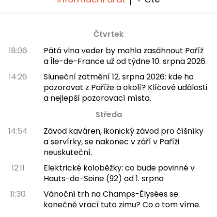
Čtvrtek
18:06
Pátá vlna veder by mohla zasáhnout Paříž
a Île-de-France už od týdne 10. srpna 2026.
14:26
Sluneční zatmění 12. srpna 2026: kde ho
pozorovat z Paříže a okolí? Klíčové události
a nejlepší pozorovací místa.
Středa
14:54
Závod kaváren, ikonický závod pro číšníky
a servírky, se nakonec v září v Paříži
neuskuteční.
12:11
Elektrické koloběžky: co bude povinné v
Hauts-de-Seine (92) od 1. srpna
11:30
Vánoční trh na Champs-Élysées se
konečně vrací tuto zimu? Co o tom víme.