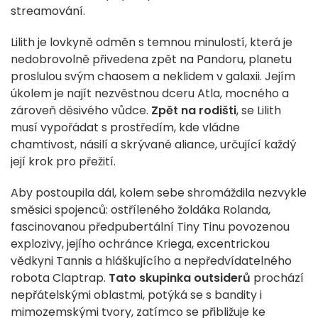
streamování.
Lilith je lovkyně odměn s temnou minulostí, která je
nedobrovolně přivedena zpět na Pandoru, planetu
proslulou svým chaosem a neklidem v galaxii. Jejím
úkolem je najít nezvěstnou dceru Atla, mocného a
zároveň děsivého vůdce.
Zpět na rodišti
, se Lilith
musí vypořádat s prostředím, kde vládne
chamtivost, násilí a skrývané aliance, určující každý
její krok pro přežití.
Aby postoupila dál, kolem sebe shromáždila nezvykle
směsici spojenců: ostříleného žoldáka Rolanda,
fascinovanou předpubertální Tiny Tinu povozenou
explozivy, jejího ochránce Kriega, excentrickou
vědkyni Tannis a hláškujícího a nepředvídatelného
robota Claptrap.
Tato skupinka outsiderů
prochází
nepřátelskými oblastmi, potýká se s bandity i
mimozemskými tvory, zatímco se přibližuje ke