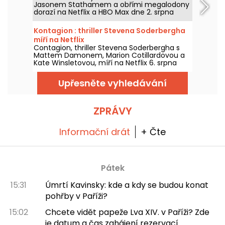
Jasonem Stathamem a obřími megalodony
dorazí na Netflix a HBO Max dne 2. srpna
2026.
Kontagion : thriller Stevena Soderbergha
míří na Netflix
Contagion, thriller Stevena Soderbergha s
Mattem Damonem, Marion Cotillardovou a
Kate Winsletovou, míří na Netflix 6. srpna
2026.
Upřesněte vyhledávání
ZPRÁVY
Informační drát
+ Čte
Pátek
15:31
Úmrtí Kavinsky: kde a kdy se budou konat
pohřby v Paříži?
15:02
Chcete vidět papeže Lva XIV. v Paříži? Zde
je datum a čas zahájení rezervací.