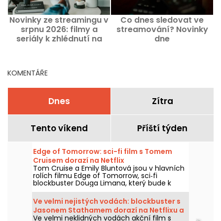
Novinky ze streamingu v
Co dnes sledovat ve
srpnu 2026: filmy a
streamování? Novinky
seriály k zhlédnutí na
dne
Netflixu, Disney+ a Prime
Video
KOMENTÁŘE
Dnes
Zítra
Tento víkend
Příští týden
Edge of Tomorrow: sci-fi film s Tomem
Cruisem dorazí na Netflix
Tom Cruise a Emily Bluntová jsou v hlavních
rolích filmu Edge of Tomorrow, sci‑fi
blockbuster Douga Limana, který bude k
dispozici na Netflixu od 6. srpna 2026.
Ve velmi nejistých vodách: blockbuster s
Jasonem Stathamem dorazí na Netflixu a
Ve velmi neklidných vodách akční film s
HBO Max