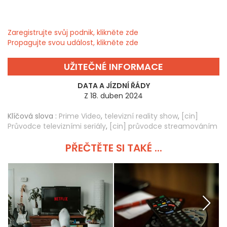
Zaregistrujte svůj podnik, klikněte zde
Propagujte svou událost, klikněte zde
UŽITEČNÉ INFORMACE
DATA A JÍZDNÍ ŘÁDY
Z 18. duben 2024
Klíčová slova :
Prime Video
,
televizní reality show
,
[cin]
Průvodce televizními seriály
,
[cin] průvodce streamováním
PŘEČTĚTE SI TAKÉ ...