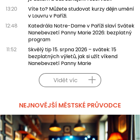
13:20
Víte to? Můžete studovat kurzy dějin umění
v Louvru v Paříži.
12:48
Katedrála Notre-Dame v Paříži slaví Svátek
Nanebevzetí Panny Marie 2026: bezplatný
program
11:52
Skvělý tip 15. srpna 2026 – svátek: 15
bezplatných výletů, jak si užít víkend
Nanebevzetí Panny Marie
Vidět víc
NEJNOVĚJŠÍ MĚSTSKÉ PRŮVODCE