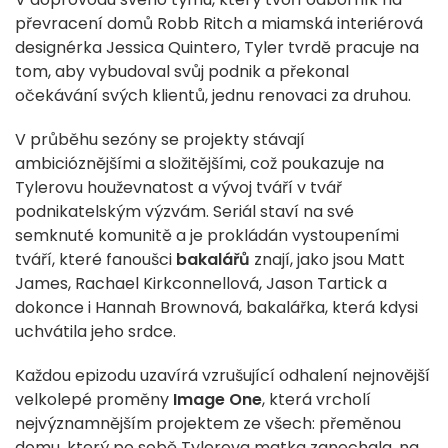
převracení domů Robb Ritch a miamská interiérová
designérka Jessica Quintero, Tyler tvrdě pracuje na
tom, aby vybudoval svůj podnik a překonal
očekávání svých klientů, jednu renovaci za druhou.
V průběhu sezóny se projekty stávají
ambicióznějšími a složitějšími, což poukazuje na
Tylerovu houževnatost a vývoj tváří v tvář
podnikatelským výzvám. Seriál staví na své
semknuté komunitě a je prokládán vystoupeními
tváří, které fanoušci
bakalářů
znají, jako jsou Matt
James, Rachael Kirkconnellová, Jason Tartick a
dokonce i Hannah Brownová, bakalářka, která kdysi
uchvátila jeho srdce.
Každou epizodu uzavírá vzrušující odhalení nejnovější
velkolepé proměny
Image One
, která vrcholí
nejvýznamnějším projektem ze všech: přeměnou
domu, který po sobě Tylerova matka zanechala, na