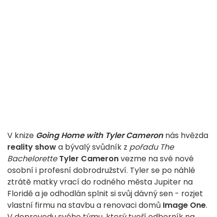
V knize
Going Home with Tyler Cameron
nás hvězda
reality show
a bývalý svůdník z
pořadu The
Bachelorette
Tyler Cameron
vezme na své nové
osobní i profesní dobrodružství. Tyler se po náhlé
ztrátě matky vrací do rodného města Jupiter na
Floridě a je odhodlán splnit si svůj dávný sen - rozjet
vlastní firmu na stavbu a renovaci domů
Image One
.
V doprovodu svého týmu, který tvoří odborník na