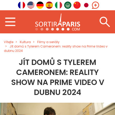
Vítejte
Kultura
Filmy a seriály
Jít domů s Tylerem Cameronem: reality show na Prime Video v
dubnu 2024
JÍT DOMŮ S TYLEREM
CAMERONEM: REALITY
SHOW NA PRIME VIDEO V
DUBNU 2024