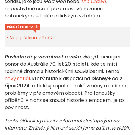
seriálů, jako jsou
Mad Men
nebo
The Crown
,
nepochybně ocení pozornost věnovanou
historickým detailům a lidským vztahům.
PŘEČTĚTE SI TAKÉ
Nejlepší kina v Paříži
Poslední dny vesmírného věku
slibují
fascinující
ponor do Austrálie 70. let 20. století, kde se mísí
rodinné drama s historickými souvislostmi. Tento
nový seriál
, který bude k dispozici na
Disney+
od
2.
října 2024
, reflektuje společenské změny a rodinné
problémy v přelomovém období. Pro fanoušky
příběhů, v nichž se snoubí historie s emocemi, je to
povinnost.
Tento článek vychází z informací dostupných na
internetu. Zmíněný film ani seriál jsme zatím neviděli.