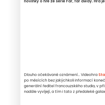
novinky o hře ze série Far, far away. Hra j
Dlouho očekávané oznámení... Videohra
Sta
po měsících bez jakýchkoli informací koneč
generální ředitel francouzského studia, v p
nadále vyvíjejí, a tím i tato z předaleké galax