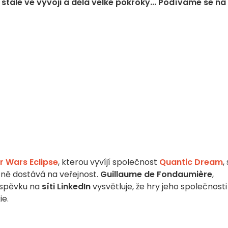
e stále ve vývoji a dělá velké pokroky... Podíváme se na 
r Wars Eclipse
, kterou vyvíjí společnost
Quantic Dream
,
ně dostává na veřejnost.
Guillaume de Fondaumière
,
říspěvku na
síti LinkedIn
vysvětluje, že hry jeho společnosti
ie.