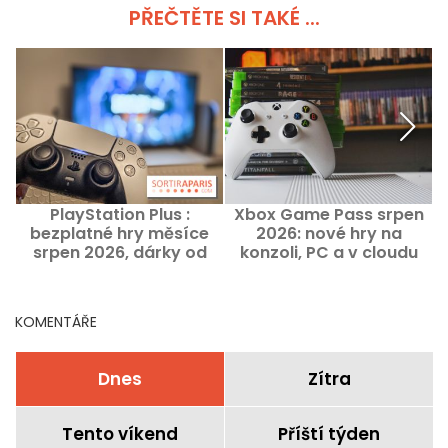
PŘEČTĚTE SI TAKÉ ...
PlayStation Plus :
Xbox Game Pass srpen
bezplatné hry měsíce
2026: nové hry na
v
srpen 2026, dárky od
konzoli, PC a v cloudu
n
Sony, které nesmíte
propásnout
KOMENTÁŘE
Dnes
Zítra
Tento víkend
Příští týden