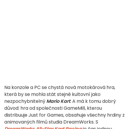
Na konzole a PC se chystá nová motokárová hra,
která by se mohla stát stejně kultovní jako
nezpochybnitelný
Mario Kart
. A má k tomu dobrý
důvod: hra od společnosti GameMill, kterou
distribuuje Just for Games, obsahuje všechny hrdiny z
animovaných filmů studia DreamWorks. S
DreamWorks All-Star Kart Racing
je čas jednou