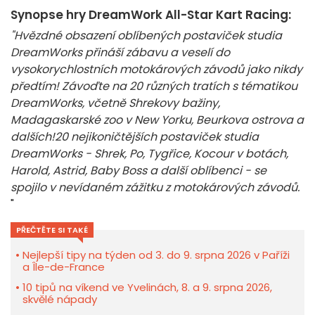
Synopse hry DreamWork All-Star Kart Racing:
"Hvězdné obsazení oblíbených postaviček studia
DreamWorks přináší zábavu a veselí do
vysokorychlostních motokárových závodů jako nikdy
předtím! Závoďte na 20 různých tratích s tématikou
DreamWorks, včetně Shrekovy bažiny,
Madagaskarské zoo v New Yorku, Beurkova ostrova a
dalších!
20 nejikoničtějších postaviček studia
DreamWorks - Shrek, Po, Tygřice, Kocour v botách,
Harold, Astrid, Baby Boss a další oblíbenci - se
spojilo v nevídaném zážitku z motokárových závodů.
"
PŘEČTĚTE SI TAKÉ
Nejlepší tipy na týden od 3. do 9. srpna 2026 v Paříži
a Île-de-France
10 tipů na víkend ve Yvelinách, 8. a 9. srpna 2026,
skvělé nápady