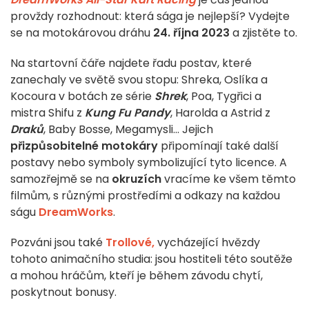
provždy rozhodnout: která sága je nejlepší? Vydejte
se na motokárovou dráhu
24. října 2023
a zjistěte to.
Na startovní čáře najdete řadu postav, které
zanechaly ve světě svou stopu: Shreka, Oslíka a
Kocoura v botách ze série
Shrek
, Poa, Tygřici a
mistra Shifu z
Kung Fu Pandy
, Harolda a Astrid z
Draků
, Baby Bosse, Megamysli... Jejich
přizpůsobitelné motokáry
připomínají také další
postavy nebo symboly symbolizující tyto licence. A
samozřejmě se na
okruzích
vracíme ke všem těmto
filmům, s různými prostředími a odkazy na každou
ságu
DreamWorks
.
Pozváni jsou také
Trollové,
vycházející hvězdy
tohoto animačního studia: jsou hostiteli této soutěže
a mohou hráčům, kteří je během závodu chytí,
poskytnout bonusy.