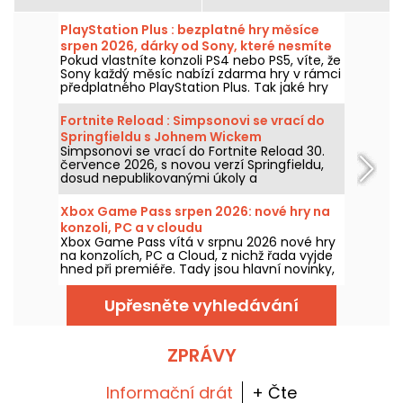
PlayStation Plus : bezplatné hry měsíce
srpen 2026, dárky od Sony, které nesmíte
Pokud vlastníte konzoli PS4 nebo PS5, víte, že
propásnout
Sony každý měsíc nabízí zdarma hry v rámci
předplatného PlayStation Plus. Tak jaké hry
jsou zdarma v srpnu 2026? Pojďte objevit
výběr pro tento měsíc.
Fortnite Reload : Simpsonovi se vrací do
Springfieldu s Johnem Wickem
Simpsonovi se vrací do Fortnite Reload 30.
července 2026, s novou verzí Springfieldu,
dosud nepublikovanými úkoly a
crossoverem s Johnem Wickem. Aktualizace
přinese několik ikonických míst, speciální
Xbox Game Pass srpen 2026: nové hry na
vzhled pro slavného zabijáka a nové herní
konzoli, PC a v cloudu
prvky.
Xbox Game Pass vítá v srpnu 2026 nové hry
na konzolích, PC a Cloud, z nichž řada vyjde
hned při premiéře. Tady jsou hlavní novinky,
které Microsoft oznámil pro předplatitele
služby.
Upřesněte vyhledávání
ZPRÁVY
Informační drát
+ Čte