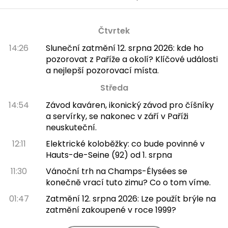
Čtvrtek
14:26
Sluneční zatmění 12. srpna 2026: kde ho
pozorovat z Paříže a okolí? Klíčové události
a nejlepší pozorovací místa.
Středa
14:54
Závod kaváren, ikonický závod pro číšníky
a servírky, se nakonec v září v Paříži
neuskuteční.
12:11
Elektrické koloběžky: co bude povinné v
Hauts-de-Seine (92) od 1. srpna
11:30
Vánoční trh na Champs-Élysées se
konečně vrací tuto zimu? Co o tom víme.
01:47
Zatmění 12. srpna 2026: Lze použít brýle na
zatmění zakoupené v roce 1999?