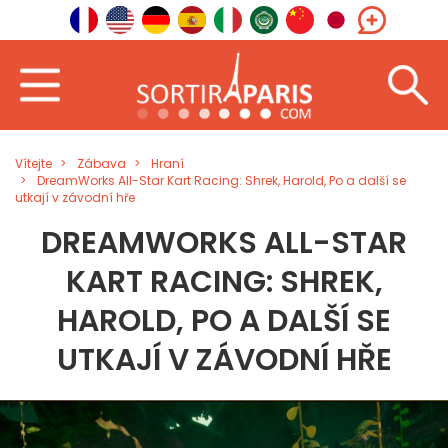
Vítejte
Zábava
Hraní
DreamWorks All-Star Kart Racing: Shrek, Harold, Po a další se
utkají v závodní hře
DREAMWORKS ALL-STAR
KART RACING: SHREK,
HAROLD, PO A DALŠÍ SE
UTKAJÍ V ZÁVODNÍ HŘE