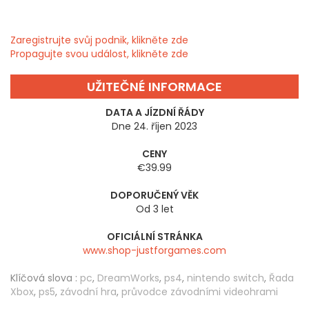
Zaregistrujte svůj podnik, klikněte zde
Propagujte svou událost, klikněte zde
UŽITEČNÉ INFORMACE
DATA A JÍZDNÍ ŘÁDY
Dne 24. říjen 2023
CENY
€39.99
DOPORUČENÝ VĚK
Od 3 let
OFICIÁLNÍ STRÁNKA
www.shop-justforgames.com
Klíčová slova :
pc
,
DreamWorks
,
ps4
,
nintendo switch
,
Řada
Xbox
,
ps5
,
závodní hra
,
průvodce závodními videohrami