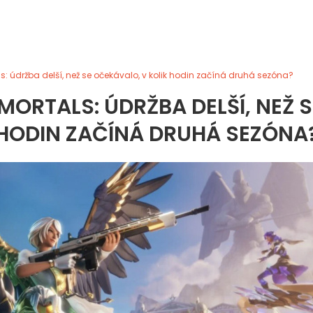
ls: údržba delší, než se očekávalo, v kolik hodin začíná druhá sezóna?
ORTALS: ÚDRŽBA DELŠÍ, NEŽ S
 HODIN ZAČÍNÁ DRUHÁ SEZÓNA