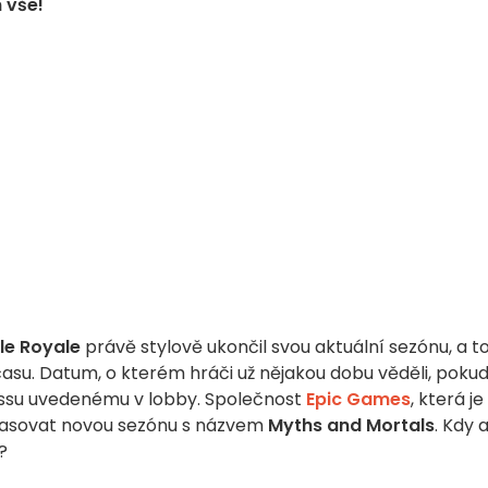
 vše!
le Royale
právě stylově ukončil svou aktuální sezónu, a to
asu. Datum, o kterém hráči už nějakou dobu věděli, poku
assu uvedenému v lobby. Společnost
Epic Games
, která je
teasovat novou sezónu s názvem
Myths and Mortals
. Kdy a
?