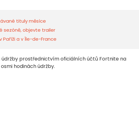
kávané tituly měsíce
é sezóně, objevte trailer
v Paříži a v Île-de-France
údržby prostřednictvím oficiálních účtů Fortnite na
h osmi hodinách údržby.