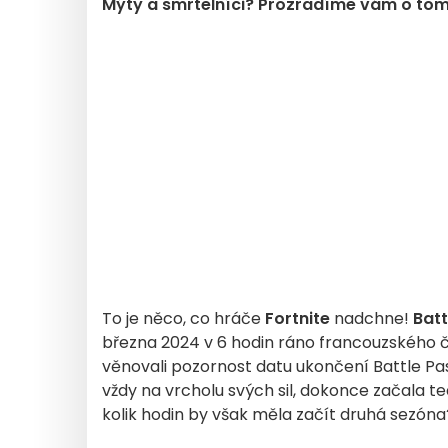
Mýty a smrtelníci? Prozradíme vám o tom
To je něco, co hráče
Fortnite
nadchne!
Batt
března 2024 v 6 hodin ráno francouzského č
věnovali pozornost datu ukončení Battle P
vždy na vrcholu svých sil, dokonce začala 
kolik hodin by však měla začít druhá sezóna