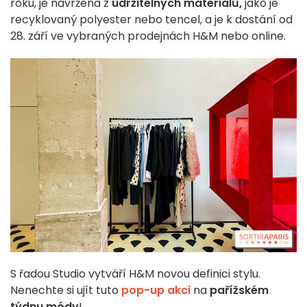
roku, je navržena z
udržitelných materiálů,
jako je
recyklovaný polyester nebo tencel, a je k dostání od
28. září ve vybraných prodejnách H&M nebo online.
S řadou Studio vytváří H&M novou definici stylu.
Nenechte si ujít tuto
pop-up akci
na
pařížském
týdnu módy
!