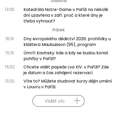
Sobota
13:30
Katedrála Notre-Dame v Paříži na několik
dní uzavřena v září: proč a které dny je
třeba vyhnout?
Pátek
18:31
Dny evropského dědictví 2026: prohlídky u
kláštera Maubuisson (95), program
15:31
Úmrtí Kavinsky: kde a kdy se budou konat
pohřby v Paříži?
15:02
Chcete vidět papeže Lva XIV. v Paříži? Zde
je datum a čas zahájení rezervací.
13:20
Víte to? Můžete studovat kurzy dějin umění
v Louvru v Paříži.
Vidět víc