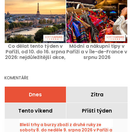
Co dělat tento týden v
Módní a nákupní tipy v
Paříži, od 10. do 16. srpna
Paříži a v Île-de-France v
2026: nejdůležitější akce,
srpnu 2026
které nesmíte minout
KOMENTÁŘE
Dnes
Zítra
Tento víkend
Příští týden
Bleší trhy a burzy zboží z druhé ruky ze
soboty 8. do neděle 9. srpna 2026 v Paříži a