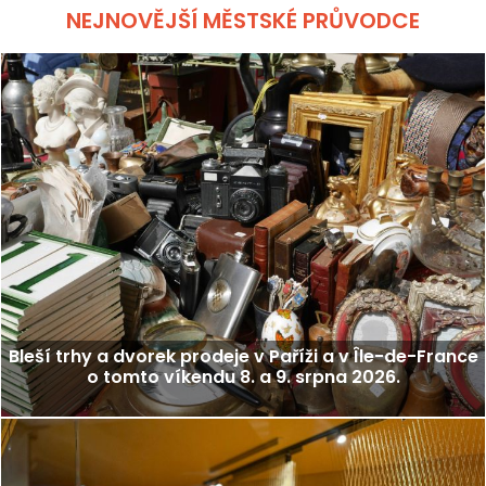
NEJNOVĚJŠÍ MĚSTSKÉ PRŮVODCE
Bleší trhy a dvorek prodeje v Paříži a v Île-de-France
o tomto víkendu 8. a 9. srpna 2026.