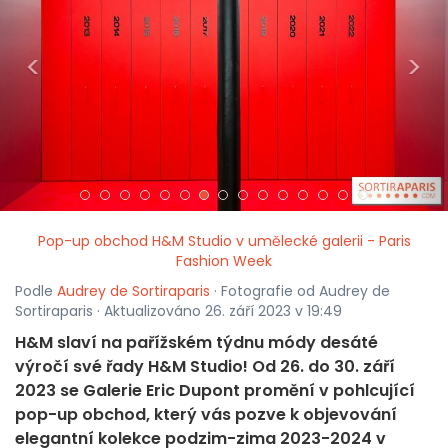
<
>
Pop-up obchod H&M Studio v umělecké galerii - Paris
Fashion Week
Podle
Audrey de Sortiraparis
· Fotografie od Audrey de
Sortiraparis · Aktualizováno 26. září 2023 v 19:49
H&M slaví na pařížském týdnu módy desáté
výročí své řady H&M Studio! Od 26. do 30. září
2023 se Galerie Eric Dupont promění v pohlcující
pop-up obchod, který vás pozve k objevování
elegantní kolekce podzim-zima 2023-2024 v