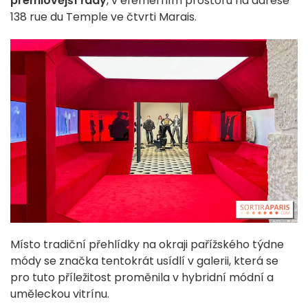
prémiovější řady
, v efemérním prostoru na adrese
138 rue du Temple ve čtvrti Marais.
Místo tradiční přehlídky na okraji pařížského týdne
módy se značka tentokrát usídlí v galerii, která se
pro tuto příležitost proměnila v hybridní módní a
uměleckou vitrínu.