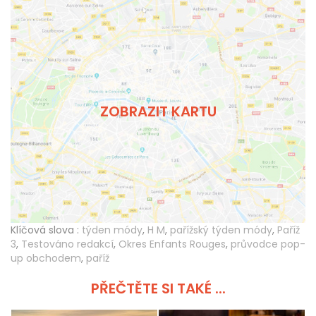
ZOBRAZIT KARTU
Klíčová slova :
týden módy
,
H M
,
pařížský týden módy
,
Paříž
3
,
Testováno redakcí
,
Okres Enfants Rouges
,
průvodce pop-
up obchodem
,
paříž
PŘEČTĚTE SI TAKÉ ...