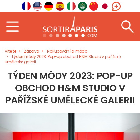
Vítejte
Zábava
Nakupování a móda
Týden módy 2023: Pop-up obchod H&M Studio v pařížské
umělecké galerii
TÝDEN MÓDY 2023: POP-UP
OBCHOD H&M STUDIO V
PAŘÍŽSKÉ UMĚLECKÉ GALERII