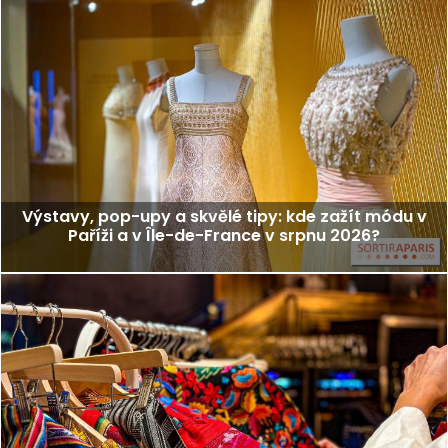
Výstavy, pop-upy a skvělé tipy: kde zažít módu v
Paříži a v Île-de-France v srpnu 2026?