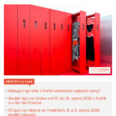
PŘEČTĚTE SI TAKÉ
Nákupní tip: kde v Paříži seženete nejlepší ceny?
Skvělé tipy na týden od 10. do 16. srpna 2026 v Paříži
a v Île-de-France
10 tipů na víkend ve Yvelinách, 8. a 9. srpna 2026,
skvělé nápady