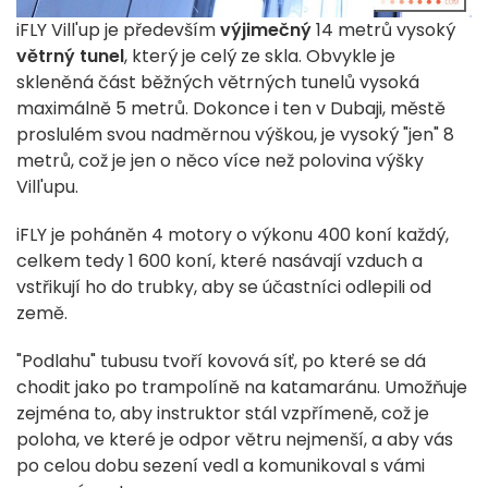
iFLY Vill'up je především
výjimečný
14 metrů vysoký
větrný tunel
, který je celý ze skla. Obvykle je
skleněná část běžných větrných tunelů vysoká
maximálně 5 metrů. Dokonce i ten v Dubaji, městě
proslulém svou nadměrnou výškou, je vysoký "jen" 8
metrů, což je jen o něco více než polovina výšky
Vill'upu.
iFLY je poháněn 4 motory o výkonu 400 koní každý,
celkem tedy 1 600 koní, které nasávají vzduch a
vstřikují ho do trubky, aby se účastníci odlepili od
země.
"Podlahu" tubusu tvoří kovová síť, po které se dá
chodit jako po trampolíně na katamaránu. Umožňuje
zejména to, aby instruktor stál vzpřímeně, což je
poloha, ve které je odpor větru nejmenší, a aby vás
po celou dobu sezení vedl a komunikoval s vámi