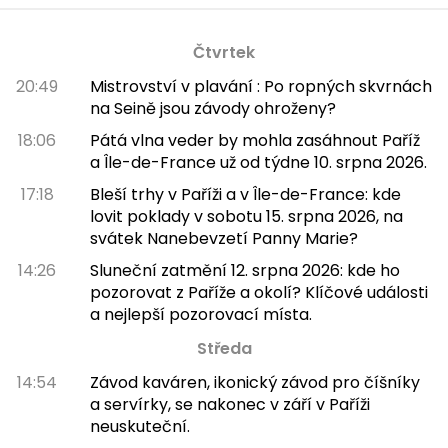
Čtvrtek
20:49
Mistrovství v plavání : Po ropných skvrnách
na Seině jsou závody ohroženy?
18:06
Pátá vlna veder by mohla zasáhnout Paříž
a Île-de-France už od týdne 10. srpna 2026.
17:18
Bleší trhy v Paříži a v Île-de-France: kde
lovit poklady v sobotu 15. srpna 2026, na
svátek Nanebevzetí Panny Marie?
14:26
Sluneční zatmění 12. srpna 2026: kde ho
pozorovat z Paříže a okolí? Klíčové události
a nejlepší pozorovací místa.
Středa
14:54
Závod kaváren, ikonický závod pro číšníky
a servírky, se nakonec v září v Paříži
neuskuteční.