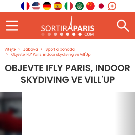
Vítejte
Zábava
Sport a pohoda
Objevte iFLY Paris, indoor skydiving ve Vill'Up
OBJEVTE IFLY PARIS, INDOOR
SKYDIVING VE VILL'UP