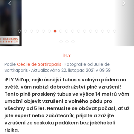
<
>
iFLY
Podle
Cécile de Sortiraparis
· Fotografie od Julie de
Sortiraparis · Aktualizováno 22. listopad 2021 v 09:59
iFLY Vill'up, nejkrásnější tubus s volným pádem na
světě, vám nabízí dobrodružství plné vzrušení!
Tento plně prosklený tubus ve výšce 14 metrů vám
umožní objevit vzrušení z volného pádu pro
všechny od 5 let. Nemusíte se obávat počasí, ať už
jste expert nebo začátečník, přijďte a zažijte
vzrušení ze seskoku padákem bez jakéhokoli
rizika.