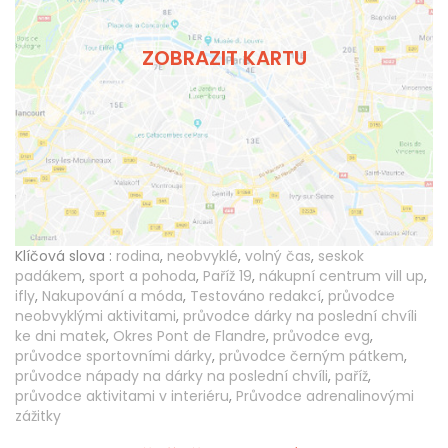
ZOBRAZIT KARTU
Klíčová slova :
rodina
,
neobvyklé
,
volný čas
,
seskok
padákem
,
sport a pohoda
,
Paříž 19
,
nákupní centrum vill up
,
ifly
,
Nakupování a móda
,
Testováno redakcí
,
průvodce
neobvyklými aktivitami
,
průvodce dárky na poslední chvíli
ke dni matek
,
Okres Pont de Flandre
,
průvodce evg
,
průvodce sportovními dárky
,
průvodce černým pátkem
,
průvodce nápady na dárky na poslední chvíli
,
paříž
,
průvodce aktivitami v interiéru
,
Průvodce adrenalinovými
zážitky