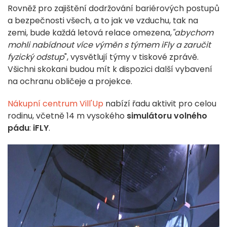
Rovněž pro zajištění dodržování bariérových postupů
a bezpečnosti všech, a to jak ve vzduchu, tak na
zemi, bude každá letová relace omezena,
"abychom
mohli nabídnout více výměn s týmem iFly a zaručit
fyzický odstup
", vysvětlují týmy v tiskové zprávě.
Všichni skokani budou mít k dispozici další vybavení
na ochranu obličeje a projekce.
Nákupní centrum Vill'Up
nabízí řadu aktivit pro celou
rodinu, včetně 14 m vysokého
simulátoru volného
pádu
:
iFLY
.