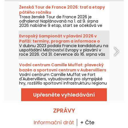
Ženská Tour de France 2026: trať a etapy
pátého ročníku
Trasa ženské Tour de France 2026 je
odhalena! Naplánovaná na 1. až 9. srpna
2026 nabídne 9 etap, start se očekává ve
Švýcarsku a cíl v Nice. Pojďme se podívat, co
nás letos čeká.
Evropský šampionát v plavání 2026 v
Paříži: termíny, program a informace o
V dubnu 2023 podala Francie kandidaturu na
soutěži
uspořádání Mistrovství Evropy v plavání v
roce 2026. Od 31. července do 16. srpna vás
Olympijské vodní centrum očekává, abyste
podpořili naše plavce. Zde najdete všechny
Vodní centrum Camille Muffat: plavecký
informace, které byste o soutěži a
bazén a sportovní centrum v Aubervilliers
disciplínách měli vědět!
Vodní centrum Camille Muffat ve Fort
(93)
d'Aubervilliers, vybudované pro olympijské
hry, rozšířilo sportovní infrastrukturu regionu
o bazén olympijských rozměrů a fitness
centrum.
Upřesněte vyhledávání
ZPRÁVY
Informační drát
+ Čte