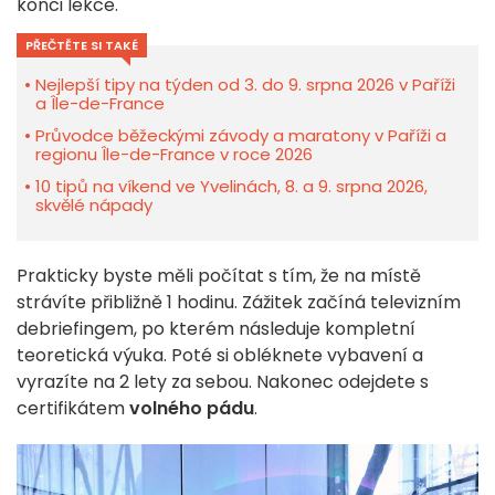
konci lekce.
PŘEČTĚTE SI TAKÉ
Nejlepší tipy na týden od 3. do 9. srpna 2026 v Paříži
a Île-de-France
Průvodce běžeckými závody a maratony v Paříži a
regionu Île-de-France v roce 2026
10 tipů na víkend ve Yvelinách, 8. a 9. srpna 2026,
skvělé nápady
Prakticky byste měli počítat s tím, že na místě
strávíte přibližně 1 hodinu. Zážitek začíná televizním
debriefingem, po kterém následuje kompletní
teoretická výuka. Poté si obléknete vybavení a
vyrazíte na 2 lety za sebou. Nakonec odejdete s
certifikátem
volného pádu
.