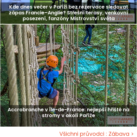
Kde dnes večer v Paříži bez rezervace sledovat
zápas Francie–Anglie? Střešní terasy, venkovní
posezení, fanzóny Mistrovství světa
Accrobranche v Île-de-France: nejlepší hřiště na
stromy v okolí Paříže
Všichni průvodci : Zábava >