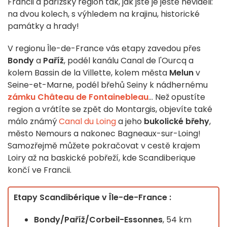
Francii a pařížský region tak, jak jste je ještě neviděli:
na dvou kolech, s výhledem na krajinu, historické
památky a hrady!
V regionu Île-de-France vás etapy zavedou přes
Bondy
a
Paříž
, podél kanálu Canal de l'Ourcq a
kolem Bassin de la Villette, kolem města
Melun
v
Seine-et-Marne, podél břehů Seiny k nádhernému
zámku Château de Fontainebleau
... Než opustíte
region a vrátíte se zpět do Montargis, objevíte také
málo známý
Canal du Loing
a jeho
bukolické břehy
,
město Nemours a nakonec Bagneaux-sur-Loing!
Samozřejmě můžete pokračovat v cestě krajem
Loiry až na baskické pobřeží, kde Scandiberique
končí ve Francii.
Etapy Scandibérique v Île-de-France :
Bondy/Paříž/Corbeil-Essonnes
, 54 km