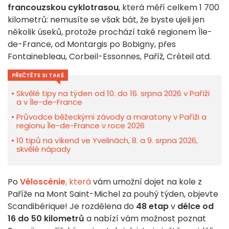
francouzskou cyklotrasou
, která měří celkem 1 700
kilometrů: nemusíte se však bát, že byste ujeli jen
několik úseků, protože prochází také regionem Île-
de-France, od Montargis po Bobigny, přes
Fontainebleau, Corbeil-Essonnes, Paříž, Créteil atd.
PŘEČTĚTE SI TAKÉ
Skvělé tipy na týden od 10. do 16. srpna 2026 v Paříži
a v Île-de-France
Průvodce běžeckými závody a maratony v Paříži a
regionu Île-de-France v roce 2026
10 tipů na víkend ve Yvelinách, 8. a 9. srpna 2026,
skvělé nápady
Po
Véloscénie
, která
vám umožní dojet na kole z
Paříže na Mont Saint-Michel za pouhý týden, objevte
Scandibérique! Je rozdělena do
48 etap
v
délce od
16 do 50 kilometrů
a nabízí vám možnost poznat