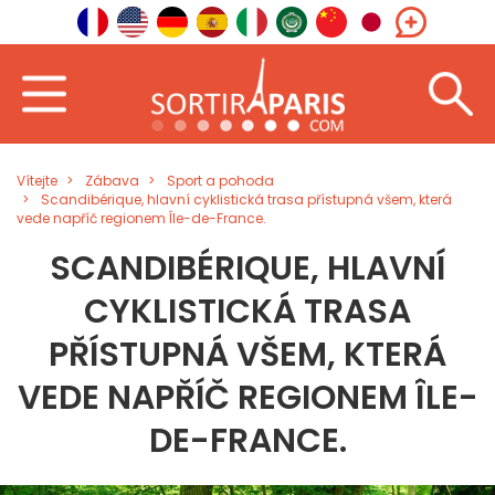
Vítejte
Zábava
Sport a pohoda
Scandibérique, hlavní cyklistická trasa přístupná všem, která
vede napříč regionem Île-de-France.
SCANDIBÉRIQUE, HLAVNÍ
CYKLISTICKÁ TRASA
PŘÍSTUPNÁ VŠEM, KTERÁ
VEDE NAPŘÍČ REGIONEM ÎLE-
DE-FRANCE.