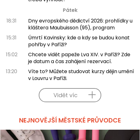
Pátek
18:31
Dny evropského dědictví 2026: prohlídky u
kláštera Maubuisson (95), program
15:31
Úmrtí Kavinsky: kde a kdy se budou konat
pohřby v Paříži?
15:02
Chcete vidět papeže Lva XIV. v Paříži? Zde
je datum a čas zahájení rezervací.
13:20
Víte to? Můžete studovat kurzy dějin umění
v Louvru v Paříži.
Vidět víc
NEJNOVĚJŠÍ MĚSTSKÉ PRŮVODCE