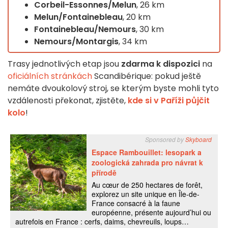
Corbeil-Essonnes/Melun
, 26 km
Melun/Fontainebleau
, 20 km
Fontainebleau/Nemours
, 30 km
Nemours/Montargis
, 34 km
Trasy jednotlivých etap jsou
zdarma k dispozici
na
oficiálních stránkách
Scandibérique: pokud ještě
nemáte dvoukolový stroj, se kterým byste mohli tyto
vzdálenosti překonat, zjistěte,
kde si v Paříži půjčit
kolo
!