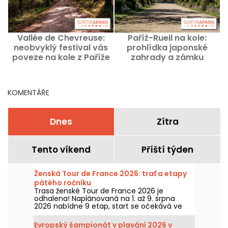
Vallée de Chevreuse:
Paříž-Rueil na kole:
neobvyklý festival vás
prohlídka japonské
L
poveze na kole z Paříže
zahrady a zámku
do Nogent-le-Roi.
Napoleona a Joséphiny
KOMENTÁŘE
Dnes
Zítra
Tento víkend
Příští týden
Ženská Tour de France 2026: trať a etapy
pátého ročníku
Trasa ženské Tour de France 2026 je
odhalena! Naplánovaná na 1. až 9. srpna
2026 nabídne 9 etap, start se očekává ve
Švýcarsku a cíl v Nice. Pojďme se podívat, co
nás letos čeká.
Evropský šampionát v plavání 2026 v