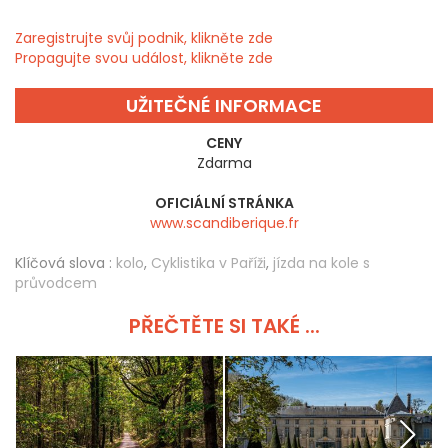
Zaregistrujte svůj podnik, klikněte zde
Propagujte svou událost, klikněte zde
UŽITEČNÉ INFORMACE
CENY
Zdarma
OFICIÁLNÍ STRÁNKA
www.scandiberique.fr
Klíčová slova :
kolo
,
Cyklistika v Paříži
,
jízda na kole s
průvodcem
PŘEČTĚTE SI TAKÉ ...