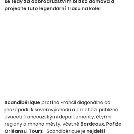
se tedy za dobrodružstvím blízko domova a
projeďte tuto legendární trasu na kole!
Scandibérique
protíná Francii diagonálně od
jihozápadu k severovýchodu a prochází přibližně
dvaceti francouzskými departementy, čtyřmi
regiony a mnoha městy, včetně
Bordeaux
,
Paříže,
Orléansu
,
Tours
... Scandibérique je
nejdelší