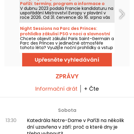
Paříži: termíny, program a informace o
V dubnu 2023 podala Francie kandidaturu na
soutěži
uspořádání Mistrovství Evropy v plavání v
roce 2026. Od 31. července do 16. srpna vás
Olympijské vodní centrum očekává, abyste
podpořili naše plavce. Zde najdete všechny
Night Sessions na Parc des Princes:
informace, které byste o soutěži a
prohlídka zákulisí PSG v noci a slavnostní
disciplínách měli vědět!
Chcete objevit zákulisí Paris Saint-Germain a
guinguette s DJ sety
Parc des Princes v jedinečné atmosféře
tohoto léta? Využijte noční prohlídky a vstup
na stadion za soumraku a užijte si množství
slavnostních atrakcí. Zde je program na
Upřesněte vyhledávání
letošní léto 2026!
ZPRÁVY
Informační drát
+ Čte
Sobota
13:30
Katedrála Notre-Dame v Paříži na několik
dní uzavřena v září: proč a které dny je
třeba vyhnout?