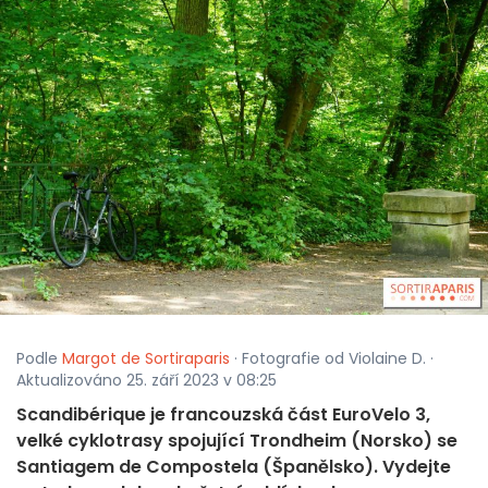
Podle
Margot de Sortiraparis
· Fotografie od Violaine D. ·
Aktualizováno 25. září 2023 v 08:25
Scandibérique je francouzská část EuroVelo 3,
velké cyklotrasy spojující Trondheim (Norsko) se
Santiagem de Compostela (Španělsko). Vydejte