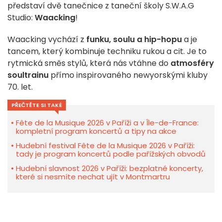
představí dvě tanečnice z taneční školy S.W.A.G
Studio:
Waacking
!
Waacking vychází z
funku, soulu a hip-hopu
a je
tancem, který kombinuje techniku rukou a cit. Je to
rytmická směs stylů, která nás vtáhne do
atmosféry
soultrainu
přímo inspirovaného newyorskými kluby
70. let.
PŘEČTĚTE SI TAKÉ
Fête de la Musique 2026 v Paříži a v Île-de-France:
kompletní program koncertů a tipy na akce
Hudební festival Fête de la Musique 2026 v Paříži:
tady je program koncertů podle pařížských obvodů
Hudební slavnost 2026 v Paříži: bezplatné koncerty,
které si nesmíte nechat ujít v Montmartru