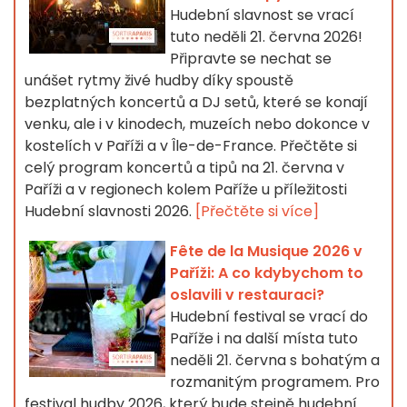
Hudební slavnost se vrací
tuto neděli 21. června 2026!
Připravte se nechat se
unášet rytmy živé hudby díky spoustě
bezplatných koncertů a DJ setů, které se konají
venku, ale i v kinodech, muzeích nebo dokonce v
kostelích v Paříži a v Île-de-France. Přečtěte si
celý program koncertů a tipů na 21. června v
Paříži a v regionech kolem Paříže u příležitosti
Hudební slavnosti 2026.
[Přečtěte si více]
Fête de la Musique 2026 v
Paříži: A co kdybychom to
oslavili v restauraci?
Hudební festival se vrací do
Paříže i na další místa tuto
neděli 21. června s bohatým a
rozmanitým programem. Pro
festival hudby 2026, který bude stejně hudební