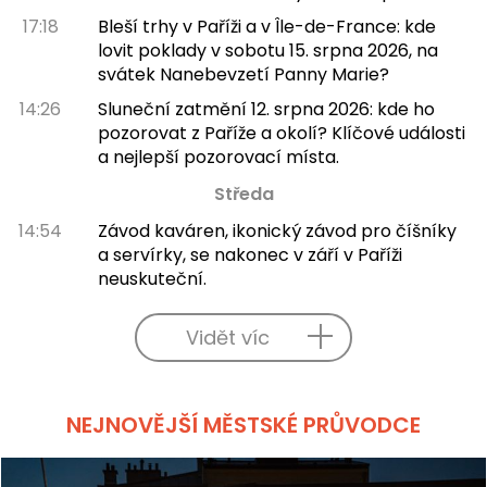
17:18
Bleší trhy v Paříži a v Île-de-France: kde
lovit poklady v sobotu 15. srpna 2026, na
svátek Nanebevzetí Panny Marie?
14:26
Sluneční zatmění 12. srpna 2026: kde ho
pozorovat z Paříže a okolí? Klíčové události
a nejlepší pozorovací místa.
Středa
14:54
Závod kaváren, ikonický závod pro číšníky
a servírky, se nakonec v září v Paříži
neuskuteční.
Vidět víc
NEJNOVĚJŠÍ MĚSTSKÉ PRŮVODCE