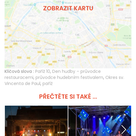
ZOBRAZIT KARTU
Klíčová slova :
Paříž 10
,
Den hudby – průvodce
restauracemi
,
průvodce hudebním festivalem
,
Okres sv.
Vincenta de Paul
,
paříž
PŘEČTĚTE SI TAKÉ ...