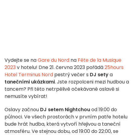
Vydejte se na
Gare du Nord
na
Fête de la Musique
2023
v hotelu! Dne 21. června 2023 pořádá
25hours
Hotel Terminus Nord
pestrý večer s
DJ sety
a
tanečními ukázkami
. Jste rozpolceni mezi hudbou a
tancem? Při této netrpělivě očekávané oslavě si
nemusíte vybírat!
Oslavy začnou
DJ setem Nightchou
od 19:00 do
půlnoci. Ve všech prostorách v prvním patře hotelu
bude hrát hudba, která vytvoří hřejivou a taneční
atmosféru. Ve stejnou dobu, od 19:00 do 22:00, se