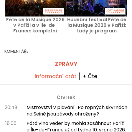
Fête de la Musique 2026
Hudební festival Fête de
v Paříži a v Île-de-
la Musique 2026 v Paříži:
France: kompletní
tady je program
program koncertů a tipy
koncertů podle
na akce
pařížských obvodů
KOMENTÁŘE
ZPRÁVY
Informační drát
+ Čte
Čtvrtek
20:49
Mistrovství v plavání : Po ropných skvrnách
na Seině jsou závody ohroženy?
18:06
Pátá vlna veder by mohla zasáhnout Paříž
a Île-de-France už od týdne 10. srpna 2026.