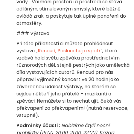
vody… Vnímání prostoru a prostředí se stává
odlišným, stimulovaným smysly, které běžně
ovládá zrak, a poskytuje tak úplné ponoření do
atmosféry.
### Výstava
Při této příležitosti si můžete prohlédnout
výstavu „
Renaud, Poslouchej a spatř
“, která
vzdává hold světu zpěváka prostřednictvím
různorodých děl, stejně pestrých jako umělecká
díla vystavujících autorů. Renaud pro nás
připravil výjimečný koncert ve 20 hodin jako
závěrečnou událost výstavy, na kterém se
sejdou někteří jeho přátelé – muzikanti a
zpěváci. Nemůžete si to nechat ujít, čeká vás
překvapení za překvapením! (nutná rezervace,
vstupné).
Podmínky účasti :
Nabízíme čtyři noční
prohlídky (19:00, 20:00, 21:00, 22:00). Každá