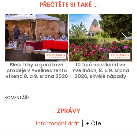
PŘEČTĚTE SI TAKÉ ...
Bleší trhy a garážové
10 tipů na víkend ve
prodeje v Yvelines tento
Yvelinách, 8. a 9. srpna
víkend 8. a 9. srpna 2026
2026, skvělé nápady
– 78
KOMENTÁŘE
ZPRÁVY
Informační drát
+ Čte