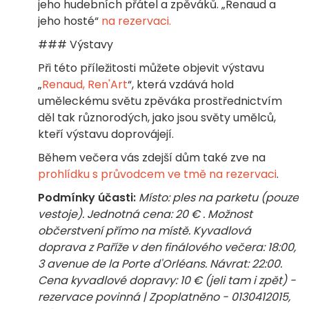
jeho hudebních přátel a zpěváků. „Renaud a
jeho hosté“
na rezervaci.
### Výstavy
Při této příležitosti můžete objevit výstavu
„
Renaud, Ren'Art
“, která vzdává hold
uměleckému světu zpěváka prostřednictvím
děl tak různorodých, jako jsou světy umělců,
kteří výstavu doprovájejí.
Během večera vás zdejší dům také zve na
prohlídku s průvodcem ve tmě na rezervaci
.
Podmínky účasti:
Místo: ples na parketu (pouze
vestoje). Jednotná cena: 20 € . Možnost
občerstvení přímo na místě. Kyvadlová
doprava z Paříže v den finálového večera: 18:00,
3 avenue de la Porte d'Orléans. Návrat: 22:00.
Cena kyvadlové dopravy: 10 € (jeli tam i zpět) -
rezervace povinná | Zpoplatněno - 0130412015,