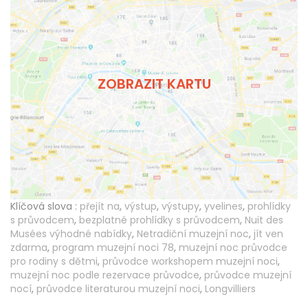
ZOBRAZIT KARTU
Klíčová slova :
přejít na
,
výstup
,
výstupy
,
yvelines
,
prohlídky
s průvodcem
,
bezplatné prohlídky s průvodcem
,
Nuit des
Musées výhodné nabídky
,
Netradiční muzejní noc
,
jít ven
zdarma
,
program muzejní noci 78
,
muzejní noc průvodce
pro rodiny s dětmi
,
průvodce workshopem muzejní noci
,
muzejní noc podle rezervace průvodce
,
průvodce muzejní
nocí
,
průvodce literaturou muzejní noci
,
Longvilliers