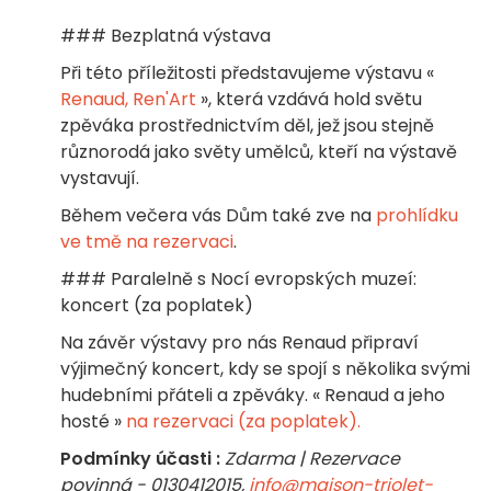
### Bezplatná výstava
Při této příležitosti představujeme výstavu «
Renaud, Ren'Art
», která vzdává hold světu
zpěváka prostřednictvím děl, jež jsou stejně
různorodá jako světy umělců, kteří na výstavě
vystavují.
Během večera vás Dům také zve na
prohlídku
ve tmě na rezervaci
.
### Paralelně s Nocí evropských muzeí:
koncert (za poplatek)
Na závěr výstavy pro nás Renaud připraví
výjimečný koncert, kdy se spojí s několika svými
hudebními přáteli a zpěváky. « Renaud a jeho
hosté »
na rezervaci (za poplatek).
Podmínky účasti :
Zdarma | Rezervace
povinná - 0130412015,
info@maison-triolet-