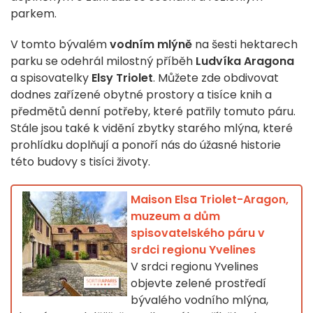
parkem.
V tomto bývalém
vodním mlýně
na šesti hektarech
parku se odehrál milostný příběh
Ludvíka Aragona
a spisovatelky
Elsy Triolet
. Můžete zde obdivovat
dodnes zařízené obytné prostory a tisíce knih a
předmětů denní potřeby, které patřily tomuto páru.
Stále jsou také k vidění zbytky starého mlýna, které
prohlídku doplňují a ponoří nás do úžasné historie
této budovy s tisíci životy.
Maison Elsa Triolet-Aragon,
muzeum a dům
spisovatelského páru v
srdci regionu Yvelines
V srdci regionu Yvelines
objevte zelené prostředí
bývalého vodního mlýna,