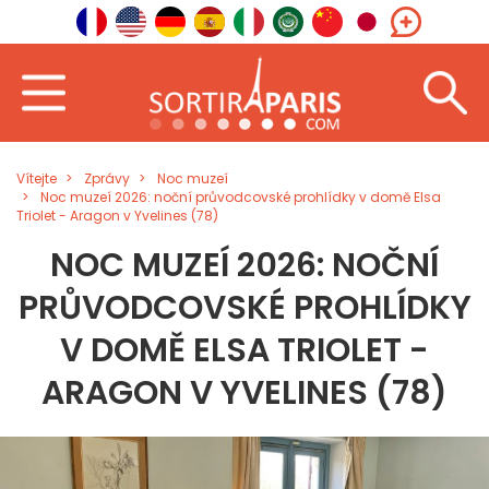
Vítejte
Zprávy
Noc muzeí
Noc muzeí 2026: noční průvodcovské prohlídky v domě Elsa
Triolet - Aragon v Yvelines (78)
NOC MUZEÍ 2026: NOČNÍ
PRŮVODCOVSKÉ PROHLÍDKY
V DOMĚ ELSA TRIOLET -
ARAGON V YVELINES (78)