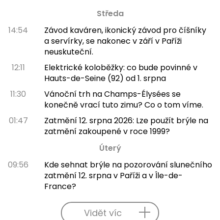
Středa
14:54
Závod kaváren, ikonický závod pro číšníky
a servírky, se nakonec v září v Paříži
neuskuteční.
12:11
Elektrické koloběžky: co bude povinné v
Hauts-de-Seine (92) od 1. srpna
11:30
Vánoční trh na Champs-Élysées se
konečně vrací tuto zimu? Co o tom víme.
01:47
Zatmění 12. srpna 2026: Lze použít brýle na
zatmění zakoupené v roce 1999?
Úterý
09:56
Kde sehnat brýle na pozorování slunečního
zatmění 12. srpna v Paříži a v Île-de-
France?
Vidět víc