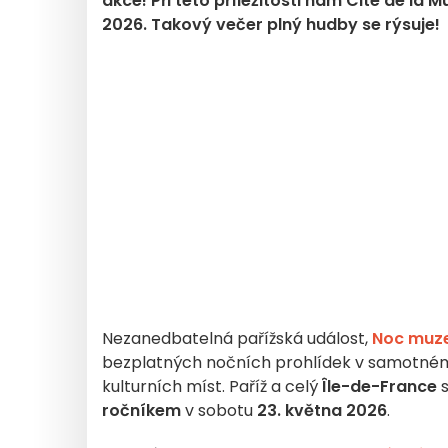
akce! Při této příležitosti nám Cité de la
2026. Takový večer plný hudby se rýsuje!
Nezanedbatelná pařížská událost,
Noc muz
bezplatných nočních prohlídek v samotném
kulturních míst. Paříž a celý
Île-de-France
s
ročníkem
v sobotu
23. května 2026
.