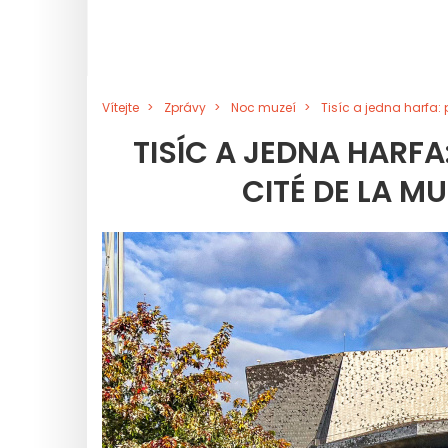
Vítejte
Zprávy
Noc muzeí
Tisíc a jedna harfa:
TISÍC A JEDNA HARFA
CITÉ DE LA M