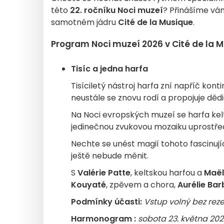
této
22. ročníku Noci muzeí
? Přinášíme vám
samotném jádru
Cité de la Musique
.
Program Noci muzeí 2026 v Cité de la M
Tisíc a jedna harfa
Tisíciletý nástroj harfa zní napříč kont
neustále se znovu rodí a propojuje dědic
Na Noci evropských muzeí se harfa kelts
jedinečnou zvukovou mozaiku uprostře
Nechte se unést magií tohoto fascinující
ještě nebude měnit.
S
Valérie Patte
, keltskou harfou a
Maël
Kouyaté
, zpěvem a chora,
Aurélie Bar
Podmínky účasti:
Vstup volný bez rez
Harmonogram :
sobota 23. května 202