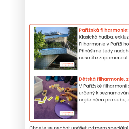
Pařížská filharmonie
Klasická hudba, exkluz
Filharmonie v Paříži 
Přinášíme tedy nadchá
nesmíte zapomenout
Dětská filharmonie, 
V Pařížské filharmonii
určený k seznamování 
najde něco pro sebe, o
Chcete se nechat unášet rytmem speciální