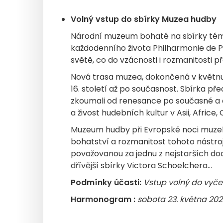
Volný vstup do sbírky Muzea hudby
Národní muzeum bohaté na sbírky témě
každodenního života Philharmonie de Pa
světě, co do vzácnosti i rozmanitosti 
Nová trasa muzea, dokončená v květnu
16. století až po současnost. Sbírka p
zkoumali od renesance po současné a 
a živost hudebních kultur v Asii, Africe,
Muzeum hudby při Evropské noci muzeí 
bohatství a rozmanitost tohoto nástroj
považovanou za jednu z nejstarších doc
dřívější sbírky Victora Schoelchera…
Podmínky účasti:
Vstup volný do vyče
Harmonogram :
sobota 23. května 202