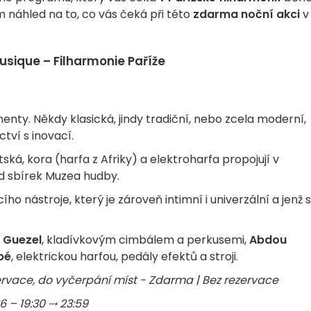
 náhled na to, co vás čeká při této
zdarma noční akci
v
usique – Filharmonie Paříže
inenty. Někdy klasická, jindy tradiční, nebo zcela moderní,
tví s inovací.
ká, kora (harfa z Afriky) a elektroharfa propojují v
d sbírek Muzea hudby.
ho nástroje, který je zároveň intimní i univerzální a jenž 
 Guezel
, kladívkovým cimbálem a perkusemi,
Abdou
bé
, elektrickou harfou, pedály efektů a stroji.
ervace, do vyčerpání míst - Zdarma | Bez rezervace
6 – 19:30 ⤏ 23:59