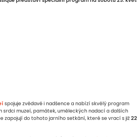
 Musique představí speciální program na sobotu 23. kvě
eí
spojuje zvědavé i nadšence a nabízí skvělý program
 srdci muzeí, památek, uměleckých nadací a dalších
e zapojují do tohoto jarního setkání, které se vrací s již
22