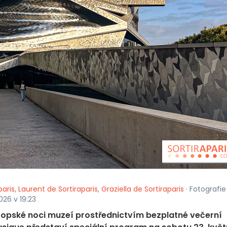
paris
,
Laurent de Sortiraparis
,
Graziella de Sortiraparis
· Fotografie
026 v 19:23
vropské noci muzeí prostřednictvím bezplatné večerní