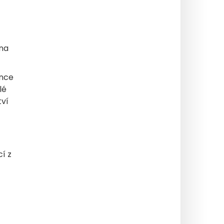
 na
once
lé
tví
í z