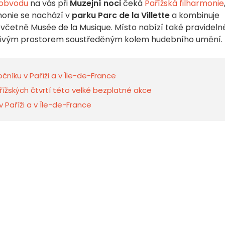
 obvodu
na vás při
Muzejní noci
čeká
Pařížská filharmonie
rmonie se nachází v
parku Parc de la Villette
a kombinuje
 včetně Musée de la Musique. Místo nabízí také pravideln
 živým prostorem soustředěným kolem hudebního umění.
níku v Paříži a v Île-de-France
řížských čtvrtí této velké bezplatné akce
v Paříži a v Île-de-France