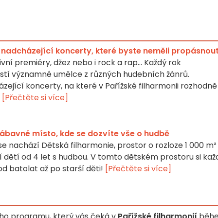
: nadcházející koncerty, které byste neměli propásnou
ivní premiéry, džez nebo i rock a rap... Každý rok
hostí významné umělce z různých hudebních žánrů.
zející koncerty, na které v Pařížské filharmonii rozhodně
.
[Přečtěte si více]
zábavné místo, kde se dozvíte vše o hudbě
 se nachází Dětská filharmonie, prostor o rozloze 1 000 m²
dětí od 4 let s hudbou. V tomto dětském prostoru si kaž
d batolat až po starší děti!
[Přečtěte si více]
ho programu, který vás čeká v
Pařížské filharmonií
běh