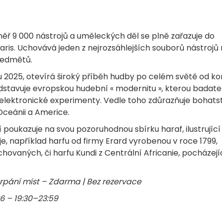
ř 9 000 nástrojů a uměleckých děl se plně zařazuje do
ris. Uchovává jeden z nejrozsáhlejších souborů nástrojů
předmětů.
 2025, otevírá široký příběh hudby po celém světě od k
ředstavuje evropskou hudební « modernitu », kterou badate
elektronické experimenty. Vedle toho zdůrazňuje bohats
 Oceánii a Americe.
poukazuje na svou pozoruhodnou sbírku haraf, ilustrující
e, například harfu od firmy Erard vyrobenou v roce 1799,
hovaných, či harfu Kundi z Centrální Africanie, pocházejíc
rpání míst – Zdarma | Bez rezervace
6 – 19:30–23:59