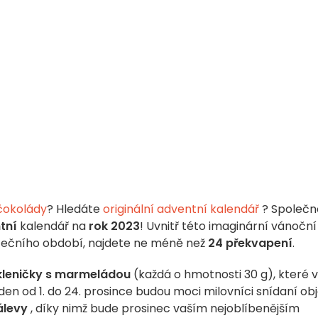
čokolády
? Hledáte
originální adventní kalendář
? Společn
tní
kalendář na
rok 2023
! Uvnitř této imaginární vánoční
svátečního období, najdete ne méně než
24 překvapení
.
kleničky s marmeládou
(každá o hmotnosti 30 g), které
den od 1. do 24. prosince budou moci milovníci snídaní obj
álevy
, díky nimž bude prosinec vaším nejoblíbenějším