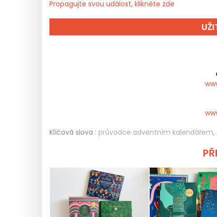
Propagujte svou událost, klikněte zde
UŽ
ww
ww
Klíčová slova :
průvodce adventním kalendářem
,
PŘE