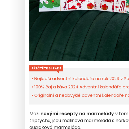
PŘEČTĚTE SI TAKÉ
Nejlepší adventní kalendáře na rok 2023 v Pař
100% čaj a káva 2024 Adventní kalendáře pr
Originální a neobvyklé adventní kalendáře n
Mezi
novými recepty na marmelády
v tom
triptychu, jsou malinová marmeláda s hořk
guajaková marmeláda.