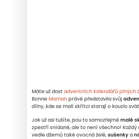
Máte už dost
adventních kalendářů plných 
Bonne
Maman
právě představila svůj
adven
dílny, kde se malí skřítci starají o kouzlo 
Jak už asi tušíte, jsou to samozřejmě
malé s
zpestří snídaně, ale to není všechno! Každý 
vedle džemů také ovocná želé,
sušenky
a
n