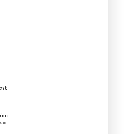
ost
 vám
evit