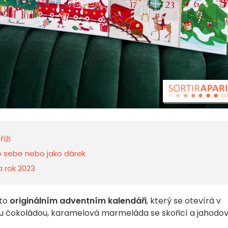
íži
o sebe nebo jako dárek
a rok 2023
to
originálním adventním kalendáři
, který se otevírá v
ou čokoládou, karamelová marmeláda se skořicí a jahodo