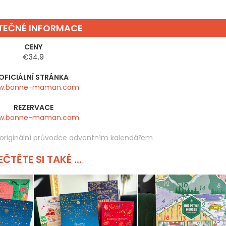
ITEČNÉ INFORMACE
CENY
€34.9
OFICIÁLNÍ STRÁNKA
w.bonne-maman.com
REZERVACE
w.bonne-maman.com
originální průvodce adventním kalendářem
ČTĚTE SI TAKÉ ...