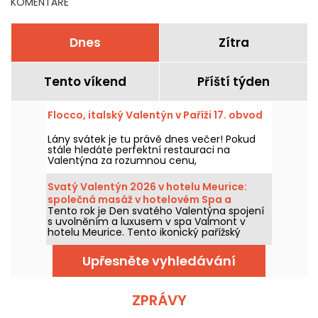
KOMENTÁŘE
Dnes
Zítra
Tento víkend
Příští týden
Flocco, italský Valentýn v Paříži 17. obvod
Lány svátek je tu právě dnes večer! Pokud
stále hledáte perfektní restauraci na
Valentýna za rozumnou cenu,
doporučujeme FLOCCO – elegantní italskou
restauraci nedaleko náměstí Pereire v 17.
Svatý Valentýn 2026 v hotelu Meurice:
pařížském obvodu. Na tento slavnostní
společná masáž v hotelovém Spa a
večer si zde můžete vychutnat jejich
Tento rok je Den svatého Valentýna spojení
odpolední čaj s dílem Cédricho Groleta
oblíbené menu ve dvou.
s uvolněním a luxusem v spa Valmont v
hotelu Meurice. Tento ikonický pařížský
palác na Rue de Rivoli vás zve na romantický
únik ve dvou, kde si můžete dopřát
Upřesněte vyhledávání
výjimečné procedury a odpočinout si při čaji
od Cédrica Groleta.
ZPRÁVY