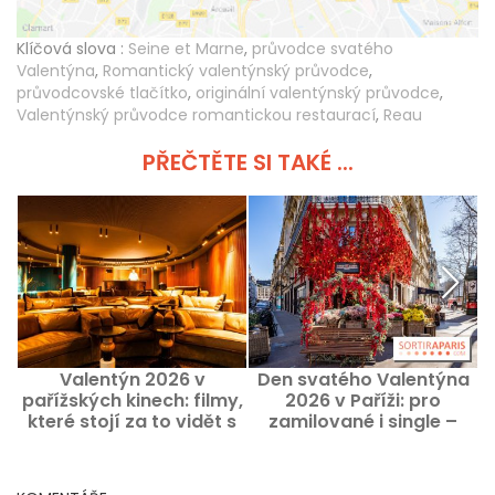
Klíčová slova :
Seine et Marne
,
průvodce svatého
Valentýna
,
Romantický valentýnský průvodce
,
průvodcovské tlačítko
,
originální valentýnský průvodce
,
Valentýnský průvodce romantickou restaurací
,
Reau
PŘEČTĚTE SI TAKÉ ...
Valentýn 2026 v
Den svatého Valentýna
pařížských kinech: filmy,
2026 v Paříži: pro
které stojí za to vidět s
zamilované i single –
v
partnerem
naše osvědčené tipy na
výlety a skvělé nabídky