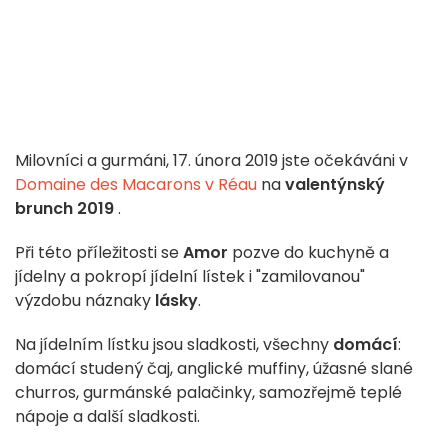
Milovníci a gurmáni, 17. února 2019 jste očekáváni v
Domaine des Macarons v Réau
na
valentýnský
brunch 2019
.
Při této příležitosti se
Amor
pozve do kuchyně a
jídelny a pokropí jídelní lístek i "zamilovanou"
výzdobu náznaky
lásky
.
Na jídelním lístku jsou sladkosti, všechny
domácí
:
domácí studený čaj, anglické muffiny, úžasné slané
churros, gurmánské palačinky, samozřejmě teplé
nápoje a další sladkosti.