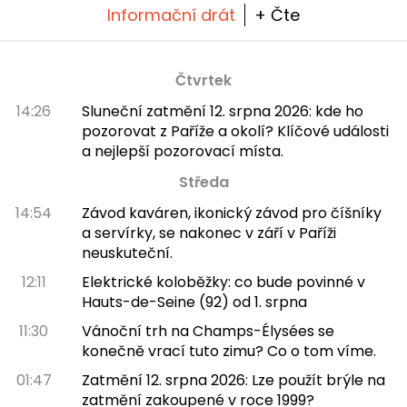
Informační drát
+ Čte
Čtvrtek
14:26
Sluneční zatmění 12. srpna 2026: kde ho
pozorovat z Paříže a okolí? Klíčové události
a nejlepší pozorovací místa.
Středa
14:54
Závod kaváren, ikonický závod pro číšníky
a servírky, se nakonec v září v Paříži
neuskuteční.
12:11
Elektrické koloběžky: co bude povinné v
Hauts-de-Seine (92) od 1. srpna
11:30
Vánoční trh na Champs-Élysées se
konečně vrací tuto zimu? Co o tom víme.
01:47
Zatmění 12. srpna 2026: Lze použít brýle na
zatmění zakoupené v roce 1999?