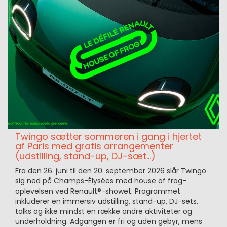
Twingo sætter sommeren i gang i hjertet
af Paris med gratis arrangementer
(udstilling, stand-up, DJ-sæt...)
Fra den 26. juni til den 20. september 2026 slår Twingo
sig ned på Champs-Élysées med house of frog-
oplevelsen ved Renault®-showet. Programmet
inkluderer en immersiv udstilling, stand-up, DJ-sets,
talks og ikke mindst en række andre aktiviteter og
underholdning. Adgangen er fri og uden gebyr, mens