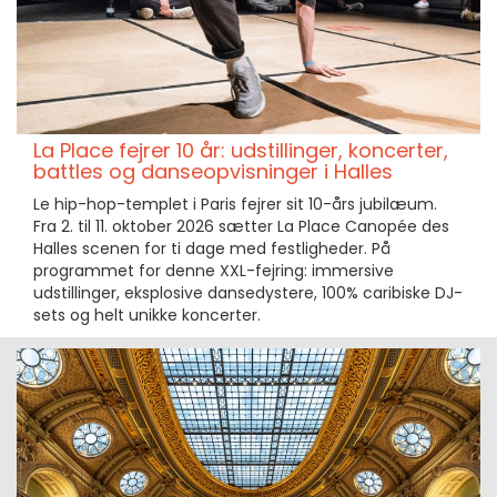
La Place fejrer 10 år: udstillinger, koncerter,
battles og danseopvisninger i Halles
Le hip-hop-templet i Paris fejrer sit 10-års jubilæum.
Fra 2. til 11. oktober 2026 sætter La Place Canopée des
Halles scenen for ti dage med festligheder. På
programmet for denne XXL-fejring: immersive
udstillinger, eksplosive dansedystere, 100% caribiske DJ-
sets og helt unikke koncerter.