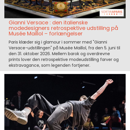
Gianni Versace : den italienske
modedesigners retrospektive udstilling på
Musée Maillol – forlængelser
Paris klæder sig i glamour i sommer med "Gianni
Versace-udstillingen" på Musée Maillol, fra den 5. juni til
den 31. oktober 2026. Mellem barok og overdrevne
prints lover den retrospektive modeudstilling farver og
ekstravagance, som legenden fortjener.