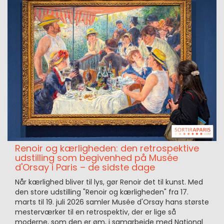
Renoir og kærligheden: den retrospektive
udstilling som begivenhed på Musée
d'Orsay i Paris – de sidste dage
Når kærlighed bliver til lys, gør Renoir det til kunst. Med
den store udstilling "Renoir og kærligheden" fra 17.
marts til 19. juli 2026 samler Musée d'Orsay hans største
mesterværker til en retrospektiv, der er lige så
moderne, som den er øm, i samarbejde med National