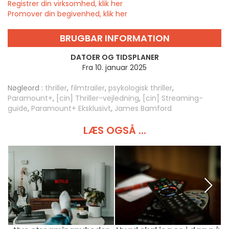
Registrer din virksomhed, klik her
Promover din begivenhed, klik her
BRUGBAR INFORMATION
DATOER OG TIDSPLANER
Fra 10. januar 2025
Nøgleord :
thriller
,
filmtrailer
,
psykologisk thriller
,
Paramount+
,
[cin] Thriller-vejledning
,
[cin] Streaming-
guide
,
Paramount+ Eksklusivt
,
James Bamford
LÆS OGSÅ ...