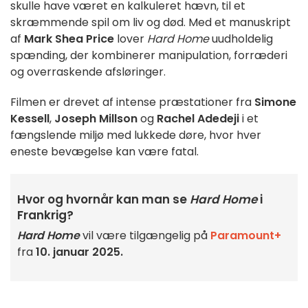
skulle have været en kalkuleret hævn, til et
skræmmende spil om liv og død. Med et manuskript
af
Mark Shea Price
lover
Hard Home
uudholdelig
spænding, der kombinerer manipulation, forræderi
og overraskende afsløringer.
Filmen er drevet af intense præstationer fra
Simone
Kessell
,
Joseph Millson
og
Rachel Adedeji
i et
fængslende miljø med lukkede døre, hvor hver
eneste bevægelse kan være fatal.
Hvor og hvornår kan man se
Hard Home
i
Frankrig?
Hard Home
vil være tilgængelig på
Paramount+
fra
10. januar 2025.