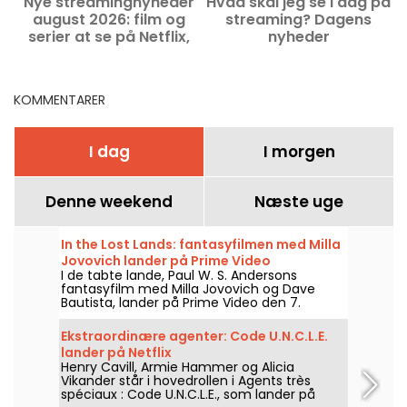
Nye streamingnyheder
Hvad skal jeg se i dag på
august 2026: film og
streaming? Dagens
serier at se på Netflix,
nyheder
Disney+ og Prime Video
KOMMENTARER
I dag
I morgen
Denne weekend
Næste uge
In the Lost Lands: fantasyfilmen med Milla
Jovovich lander på Prime Video
I de tabte lande, Paul W. S. Andersons
fantasyfilm med Milla Jovovich og Dave
Bautista, lander på Prime Video den 7.
august 2026.
Ekstraordinære agenter: Code U.N.C.L.E.
lander på Netflix
Henry Cavill, Armie Hammer og Alicia
Vikander står i hovedrollen i Agents très
spéciaux : Code U.N.C.L.E., som lander på