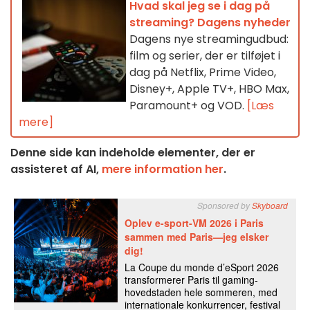
Hvad skal jeg se i dag på
streaming? Dagens nyheder
Dagens nye streamingudbud:
film og serier, der er tilføjet i
dag på Netflix, Prime Video,
Disney+, Apple TV+, HBO Max,
Paramount+ og VOD.
[Læs
mere]
Denne side kan indeholde elementer, der er
assisteret af AI,
mere information her
.