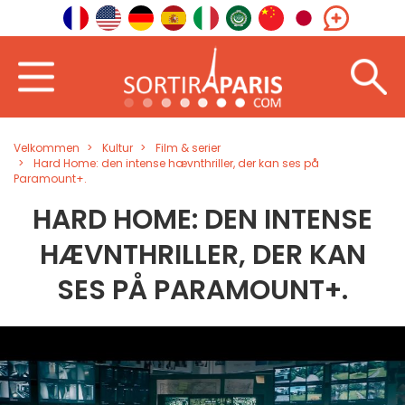
Velkommen
Kultur
Film & serier
Hard Home: den intense hævnthriller, der kan ses på
Paramount+.
HARD HOME: DEN INTENSE
HÆVNTHRILLER, DER KAN
SES PÅ PARAMOUNT+.