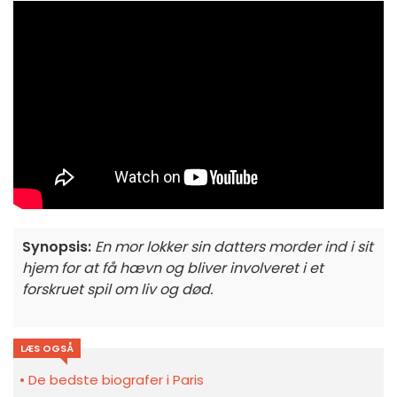
Synopsis:
En mor lokker sin datters morder ind i sit
hjem for at få hævn og bliver involveret i et
forskruet spil om liv og død.
LÆS OGSÅ
De bedste biografer i Paris