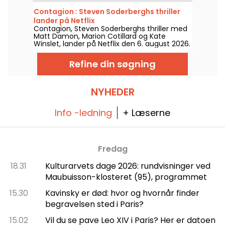
Netflix den 6. august 2026.
Contagion : Steven Soderberghs thriller
lander på Netflix
Contagion, Steven Soderberghs thriller med
Matt Damon, Marion Cotillard og Kate
Winslet, lander på Netflix den 6. august 2026.
Refine din søgning
NYHEDER
Info -ledning
+ Læserne
Fredag
18.31
Kulturarvets dage 2026: rundvisninger ved
Maubuisson-klosteret (95), programmet
15.30
Kavinsky er død: hvor og hvornår finder
begravelsen sted i Paris?
15.02
Vil du se pave Leo XIV i Paris? Her er datoen