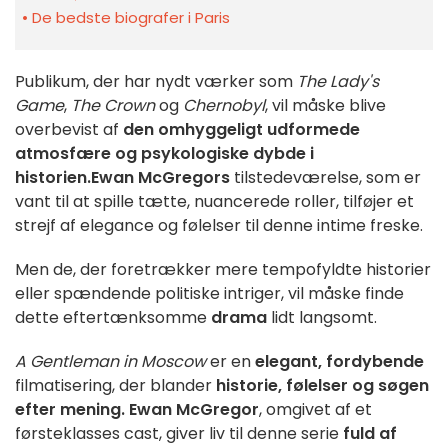
De bedste biografer i Paris
Publikum, der har nydt værker som
The Lady's
Game
,
The Crown
og
Chernobyl
, vil måske blive
overbevist af
den omhyggeligt udformede
atmosfære og psykologiske dybde i
historien.
Ewan McGregors
tilstedeværelse, som er
vant til at spille tætte, nuancerede roller, tilføjer et
strejf af elegance og følelser til denne intime freske.
Men de, der foretrækker mere tempofyldte historier
eller spændende politiske intriger, vil måske finde
dette eftertænksomme
drama
lidt langsomt.
A Gentleman in Moscow
er en
elegant, fordybende
filmatisering, der blander
historie, følelser og søgen
efter mening.
Ewan McGregor
, omgivet af et
førsteklasses cast, giver liv til denne serie
fuld af