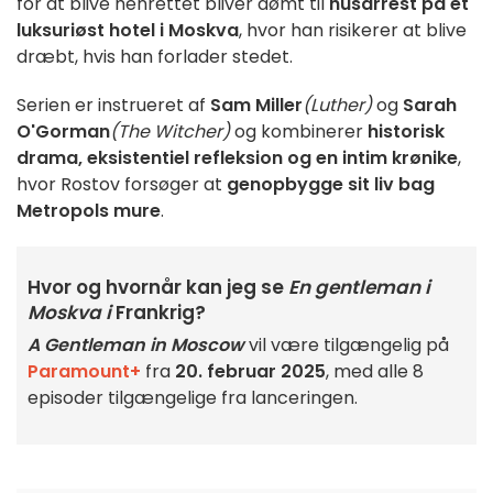
for at blive henrettet bliver dømt til
husarrest på et
luksuriøst hotel i Moskva
, hvor han risikerer at blive
dræbt, hvis han forlader stedet.
Serien er instrueret af
Sam Miller
(Luther)
og
Sarah
O'Gorman
(The Witcher)
og kombinerer
historisk
drama, eksistentiel refleksion og en intim krønike
,
hvor Rostov forsøger at
genopbygge sit liv bag
Metropols mure
.
Hvor og hvornår kan jeg se
En gentleman i
Moskva i
Frankrig?
A Gentleman in Moscow
vil være tilgængelig på
Paramount+
fra
20. februar 2025
, med alle 8
episoder tilgængelige fra lanceringen.