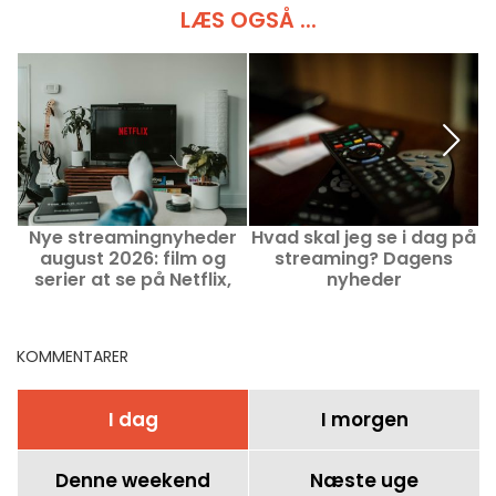
LÆS OGSÅ ...
Nye streamingnyheder
Hvad skal jeg se i dag på
august 2026: film og
streaming? Dagens
serier at se på Netflix,
nyheder
Disney+ og Prime Video
KOMMENTARER
I dag
I morgen
Denne weekend
Næste uge