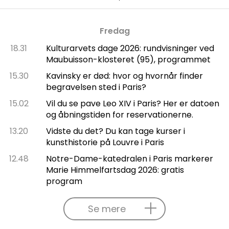
Fredag
18.31
Kulturarvets dage 2026: rundvisninger ved
Maubuisson-klosteret (95), programmet
15.30
Kavinsky er død: hvor og hvornår finder
begravelsen sted i Paris?
15.02
Vil du se pave Leo XIV i Paris? Her er datoen
og åbningstiden for reservationerne.
13.20
Vidste du det? Du kan tage kurser i
kunsthistorie på Louvre i Paris
12.48
Notre-Dame-katedralen i Paris markerer
Marie Himmelfartsdag 2026: gratis
program
Se mere