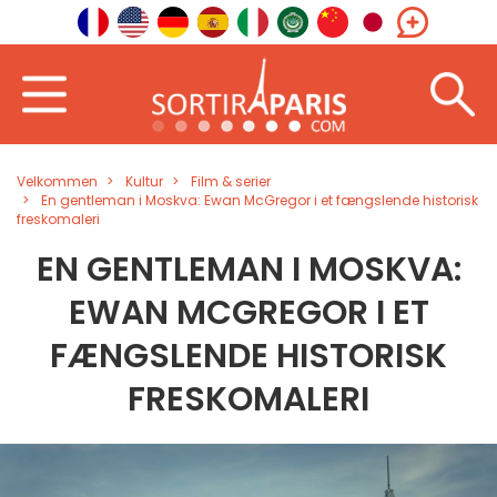
Velkommen
Kultur
Film & serier
En gentleman i Moskva: Ewan McGregor i et fængslende historisk
freskomaleri
EN GENTLEMAN I MOSKVA:
EWAN MCGREGOR I ET
FÆNGSLENDE HISTORISK
FRESKOMALERI