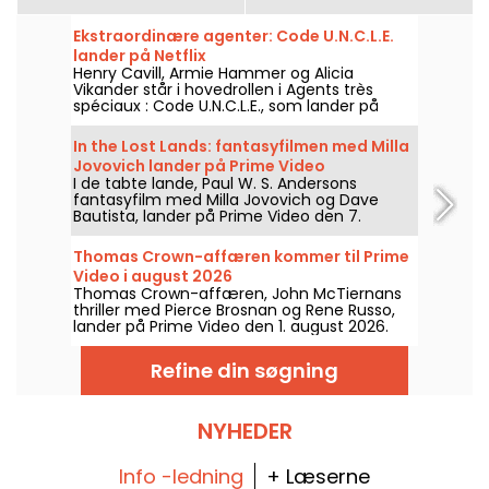
Ekstraordinære agenter: Code U.N.C.L.E.
lander på Netflix
Henry Cavill, Armie Hammer og Alicia
Vikander står i hovedrollen i Agents très
spéciaux : Code U.N.C.L.E., som lander på
Netflix den 6. august 2026.
In the Lost Lands: fantasyfilmen med Milla
Jovovich lander på Prime Video
I de tabte lande, Paul W. S. Andersons
fantasyfilm med Milla Jovovich og Dave
Bautista, lander på Prime Video den 7.
august 2026.
Thomas Crown-affæren kommer til Prime
Video i august 2026
Thomas Crown-affæren, John McTiernans
thriller med Pierce Brosnan og Rene Russo,
lander på Prime Video den 1. august 2026.
Refine din søgning
NYHEDER
Info -ledning
+ Læserne