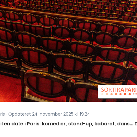
ris · Opdateret 24. november 2025 kl. 19.24
il en date i Paris: komedier, stand-up, kabaret, dans... 