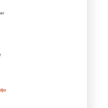
der
r
dja