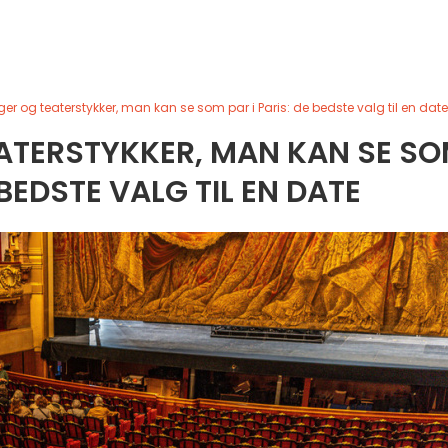
nger og teaterstykker, man kan se som par i Paris: de bedste valg til en date
EATERSTYKKER, MAN KAN SE S
 BEDSTE VALG TIL EN DATE