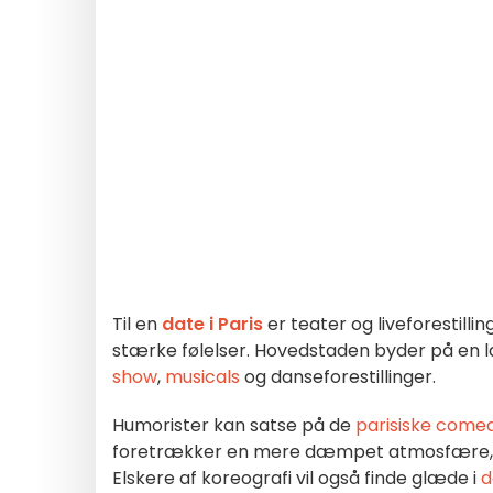
Til en
date i Paris
er teater og liveforestill
stærke følelser. Hovedstaden byder på en la
show
,
musicals
og danseforestillinger.
Humorister kan satse på de
parisiske come
foretrækker en mere dæmpet atmosfære,
Elskere af koreografi vil også finde glæde i
d