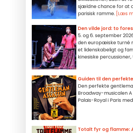
sjældne chance for at o
parisisk ramme.
[Læs m
Den vilde jord: to fore
5. og 6. september 202
den europæiske turné me
et lidenskabeligt og fam
kinesiske percussioner, 
Guiden til den perfek
Den perfekte gentlemane
Broadway-musicalen A G
Palais-Royal i Paris med
Totalt fyr og flamme: