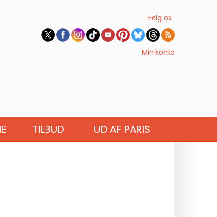
Følg os :
Min konto
IE
TILBUD
UD AF PARIS