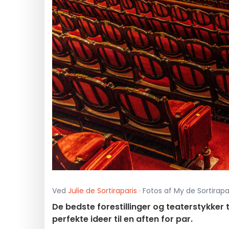
Ved
Julie de Sortiraparis
· Fotos af My de Sortirapa
De bedste forestillinger og teaterstykker t
perfekte ideer til en aften for par.