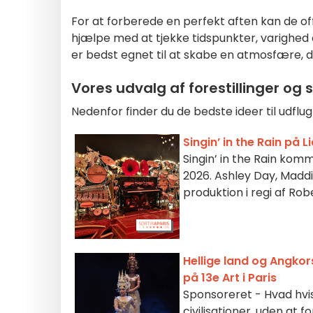
For at forberede en perfekt aften kan de o
hjælpe med at tjekke tidspunkter, varighed 
er bedst egnet til at skabe en atmosfære, de
Vores udvalg af forestillinger og
Nedenfor finder du de bedste ideer til udflu
Singin’ in the Rain på 
Singin’ in the Rain komm
2026. Ashley Day, Madd
produktion i regi af Ro
Hellige land og Angkor
på 13e Art i Paris
Sponsoreret - Hvad hvis 
civilisationer, uden at 