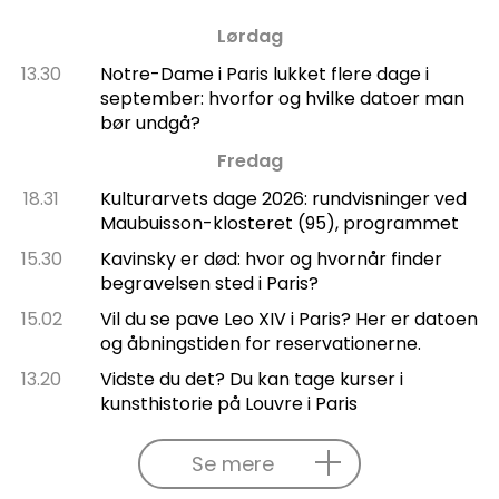
Lørdag
13.30
Notre-Dame i Paris lukket flere dage i
september: hvorfor og hvilke datoer man
bør undgå?
Fredag
18.31
Kulturarvets dage 2026: rundvisninger ved
Maubuisson-klosteret (95), programmet
15.30
Kavinsky er død: hvor og hvornår finder
begravelsen sted i Paris?
15.02
Vil du se pave Leo XIV i Paris? Her er datoen
og åbningstiden for reservationerne.
13.20
Vidste du det? Du kan tage kurser i
kunsthistorie på Louvre i Paris
Se mere