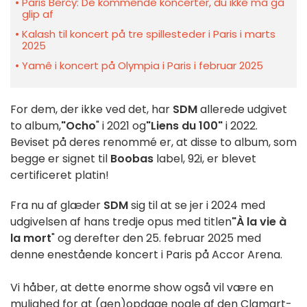
Paris Bercy: De kommende koncerter, du ikke må gå
glip af
Kalash til koncert på tre spillesteder i Paris i marts
2025
Yamê i koncert på Olympia i Paris i februar 2025
For dem, der ikke ved det, har
SDM
allerede udgivet
to album,
"Ocho
" i 2021 og
"Liens du 100"
i 2022.
Beviset på deres renommé er, at disse to album, som
begge er signet til
Boobas
label, 92i, er blevet
certificeret platin!
Fra nu af glæder
SDM
sig til at se jer i 2024 med
udgivelsen af hans tredje opus med titlen
"À la vie à
la mort
" og derefter den 25. februar 2025 med
denne enestående koncert i Paris på Accor Arena.
Vi håber, at dette enorme show også vil være en
mulighed for at (gen)opdage nogle af den Clamart-