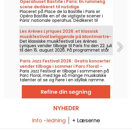
Operahuset Bastille i Paris: En rummelig
scene dedikeret til nutidige
Placeret på Place de la Bastille i Paris er
operaproduktioner
Opéra Bastille en af de vigtigste scener i
Paris’ nationale operahus. Dedikeret til
opsætninger af operaer og
balletforestillinger året rundt. Siden
Les Arènes Lyriques 2026: et klassisk
indvielsen i 1989 har den moderne bygning
musikfestival beliggende på Montmartre-
tiltrukket et bredt publikum og er blevet et
Det klassiske musikfestival Les Arènes
højen
centralt referencepunkt for de, der ønsker
Lyriques vender tilbage til Paris fra den 22. juli
at følge med i byens klassiske forestillinger
til den 15. august 2026. På programmet står
og koreografiske shows.
ikke mindre end 16 koncerter, der afholdes i
Arènes de Montmartre, en idyllisk ramme for
Paris Jazz Festival 2026 : Gratis koncerter
at høre de store klassikere.
vender tilbage i sommer i Parc Floral –
Paris Jazz Festival er tilbage i sommeren på
programmet
Parc Floral, med lige så mange musikalske
talenter at se og høre i en idyllisk ramme.
Her er programmet for de gratis koncerter,
man kan opdage fra den 24. juni til den 6.
Refine din søgning
september 2026!
NYHEDER
Info -ledning
+ Læserne