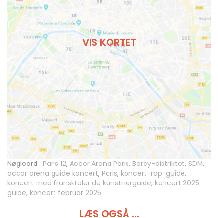
VIS KORTET
Nøgleord :
Paris 12
,
Accor Arena Paris
,
Bercy-distriktet
,
SDM
,
accor arena guide koncert
,
Paris
,
koncert-rap-guide
,
koncert med fransktalende kunstnerguide
,
koncert 2025
guide
,
koncert februar 2025
LÆS OGSÅ ...