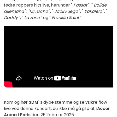
fødte rappers hits live, herunder "
Passat
", "
Bolide
allemand
",
"Mr. Ocho
", "
Jack Fuego
", "
Yakalelo
", "
Daddy
", "
La zone
" og "
Franklin Saint
".
Kom og hør
SDM'
s dybe stemme og selvsikre flow
live ved denne koncert, du ikke må gå glip af, i
Accor
Arena i Paris
den 25. februar 2025.