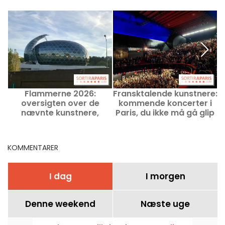
Flammerne 2026:
Fransktalende kunstnere:
oversigten over de
kommende koncerter i
k
nævnte kunstnere,
Paris, du ikke må gå glip
i
numre og projekter
af
KOMMENTARER
I dag
I morgen
Denne weekend
Næste uge