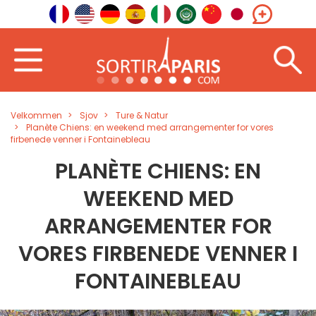
Velkommen
Sjov
Ture & Natur
Planète Chiens: en weekend med arrangementer for vores
firbenede venner i Fontainebleau
PLANÈTE CHIENS: EN
WEEKEND MED
ARRANGEMENTER FOR
VORES FIRBENEDE VENNER I
FONTAINEBLEAU