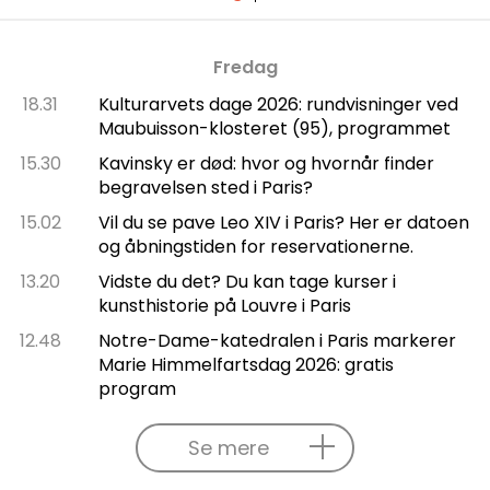
Fredag
18.31
Kulturarvets dage 2026: rundvisninger ved
Maubuisson-klosteret (95), programmet
15.30
Kavinsky er død: hvor og hvornår finder
begravelsen sted i Paris?
15.02
Vil du se pave Leo XIV i Paris? Her er datoen
og åbningstiden for reservationerne.
13.20
Vidste du det? Du kan tage kurser i
kunsthistorie på Louvre i Paris
12.48
Notre-Dame-katedralen i Paris markerer
Marie Himmelfartsdag 2026: gratis
program
Se mere