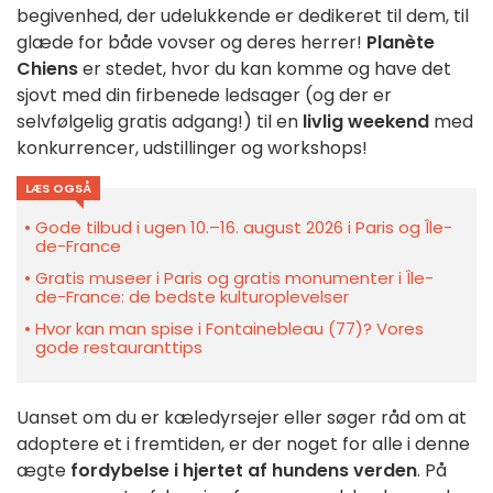
begivenhed, der udelukkende er dedikeret til dem, til
glæde for både vovser og deres herrer!
Planète
Chiens
er stedet, hvor du kan komme og have det
sjovt med din firbenede ledsager (og der er
selvfølgelig gratis adgang!) til en
livlig weekend
med
konkurrencer, udstillinger og workshops!
LÆS OGSÅ
Gode tilbud i ugen 10.–16. august 2026 i Paris og Île-
de-France
Gratis museer i Paris og gratis monumenter i Île-
de-France: de bedste kulturoplevelser
Hvor kan man spise i Fontainebleau (77)? Vores
gode restauranttips
Uanset om du er kæledyrsejer eller søger råd om at
adoptere et i fremtiden, er der noget for alle i denne
ægte
fordybelse i hjertet af hundens verden
. På