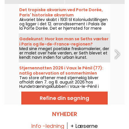
Det tropiske akvarium ved Porte Dorée,
Paris' historiske akvarium
Akvariet blev skabt i 1931 til Koloniudstillingen
og ligger i det 12. arrondissement i Palais de
la Porte Dorée. Det er hjemsted for mere
end 750 arter af småfisk, og det bedste af
det hele er, at der er gratis adgang for unge
Gadekunst: Hvor kan man se Seths værker
under 26 år!
i Paris og Ile-de-France-regionen?
Med sine meget poetiske freskomalerier, der
er malet over hele verden, er Seth blevet et
kendt navn inden for urban kunst.
Gadekunstneren, der oprindeligt er fra Paris,
har skabt adskillige værker på facaderne af
Stjernennatten 2026 i Vaux le Pénil (77):
bygninger i og omkring byen. Hvis du er fan
natlig observation af sommerhimlen
af hans arbejde, kan du her beundre nogle
Two store aftener med stjernekig bliver
af Seths freskoer i Paris og Ile-de-France-
afholdt den 7. og 8. august 2026 hos
regionen.
Hundetræningsklubben i Vaux-le-Pénil i
anledning af den nye udgave af Nætter
under stjernerne.
Refine din søgning
NYHEDER
Info -ledning
+ Læserne