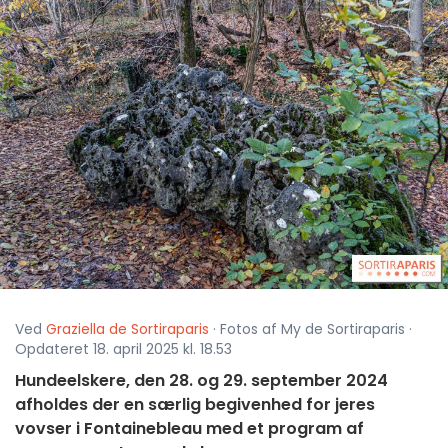
Ved
Graziella de Sortiraparis
· Fotos af My de Sortiraparis ·
Opdateret 18. april 2025 kl. 18.53
Hundeelskere, den 28. og 29. september 2024
afholdes der en særlig begivenhed for jeres
vovser i Fontainebleau med et program af