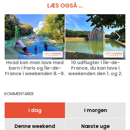
LÆS OGSÅ ...
Hvad kan man lave med
10 udflugter i Île-de-
børn i Paris og Île-de-
France, du kan lave i
France i weekenden 8.–9.
weekenden den 1. og 2.
l
august 2026?
august – inden for
rækkevidde af Pass
Navigo
KOMMENTARER
I dag
I morgen
Denne weekend
Næste uge