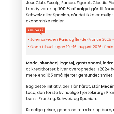
JouéClub, Fusalp, Fursac, Figaret, Claudie
trendy varer og
100 % af salget går til for
Schweiz eller Spanien, når det ikke er mulig
økonomiske midler.
LÆS OGSÅ
Julemarkeder i Paris og Île-de-France 2025 –
Gode tilbud i ugen 10.–16. august 2026 i Pari
Mode, skønhed, legetøj, gastronomi, indret
at kreditkortet bliver overophedet! I 2024 h
mere end 185 små hjerter genfundet smilet 
Bag dette initiativ, der slår hårdt, står
Mécén
Leca, den første kvindelige hjertekirurg i Fr
børn i Frankrig, Schweiz og Spanien.
Rimelige priser, generøse mærker og børn, d