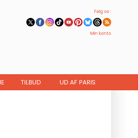
Følg os :
Min konto
IE
TILBUD
UD AF PARIS