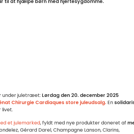
går til at hjælpe børn med hjertesygdomme.
er under juletræet:
Lørdag den 20. december 2025
nat Chirurgie Cardiaques store juleudsalg.
En
solidari
 livet.
ed et julemarked
, fyldt med nye produkter doneret af
me
Mondelez, Gérard Darel, Champagne Lanson, Clarins,