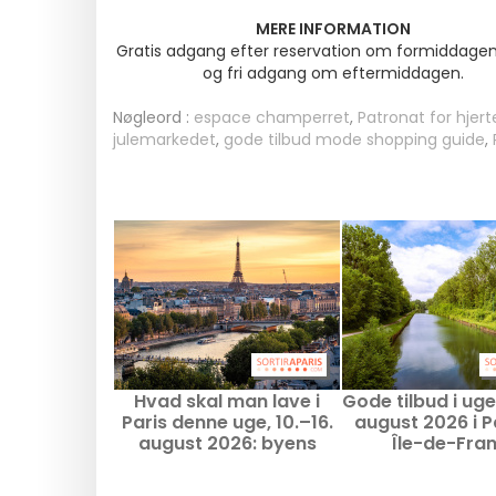
MERE INFORMATION
Gratis adgang efter reservation om formiddagen,
og fri adgang om eftermiddagen.
Nøgleord :
espace champerret
,
Patronat for hjerte
julemarkedet
,
gode tilbud mode shopping guide
,
Hvad skal man lave i
Gode tilbud i uge
Paris denne uge, 10.–16.
august 2026 i P
august 2026: byens
Île-de-Fra
uundværlige
begivenheder