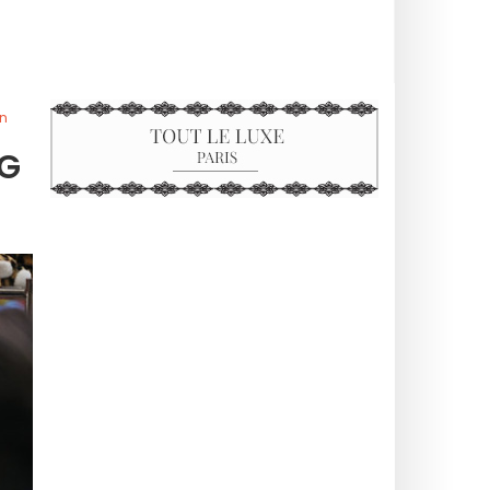
rn
LG