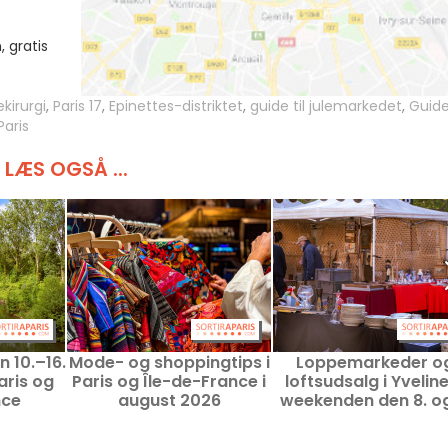
 gratis
kirurgi
,
Paris 17
,
Epinettes-distriktet
,
guide til julemarkedet
,
Guide 
Paris
LÆS OGSÅ ...
n 10.–16.
Mode- og shoppingtips i
Loppemarkeder o
aris og
Paris og Île-de-France i
loftsudsalg i Yveline
nce
august 2026
weekenden den 8. og
august 2026 – 78