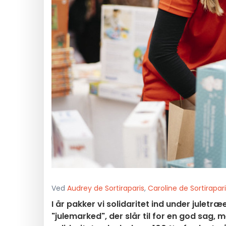
Ved
Audrey de Sortiraparis
,
Caroline de Sortirapar
I år pakker vi solidaritet ind under juletr
"julemarked", der slår til for en god sag