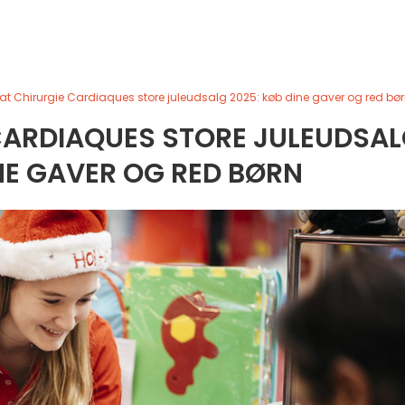
t Chirurgie Cardiaques store juleudsalg 2025: køb dine gaver og red bø
CARDIAQUES STORE JULEUDSA
NE GAVER OG RED BØRN