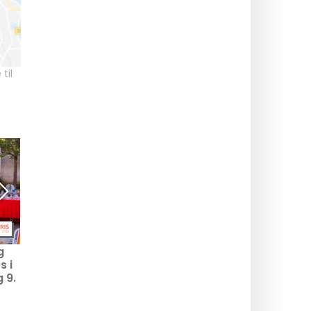
til
g
Weekendens bedste
Hvad skal man lave i
s i
planer den 7. til 9. august
Paris denne lørdag den
 9.
2026 i Paris og Île-de-
8. august 2026?
France
Arrangementer, du ikke
må gå glip af.