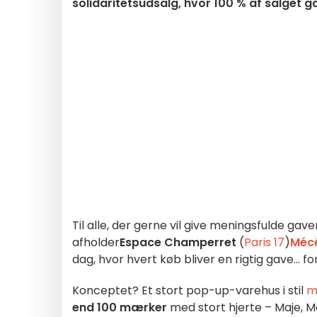
solidaritetsudsalg, hvor 100 % af salget 
Til alle, der gerne vil give meningsfulde gav
afholder
Espace Champerret
(
Paris 17
)
Mécé
dag, hvor hvert køb bliver en rigtig gave... for
Konceptet? Et stort pop-up-varehus i stil
m
end 100 mærker
med stort hjerte – Maje, 