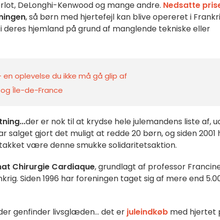
 Pierlot, DeLonghi-Kenwood og mange andre.
Nedsatte pris
eningen
, så børn med hjertefejl kan blive opereret i Frankri
t i deres hjemland på grund af manglende tekniske eller
 en oplevelse du ikke må gå glip af
s og Île-de-France
ning...
der er nok til at krydse hele julemandens liste af, 
ar salget gjort det muligt at redde 20 børn, og siden 2001 
takket være denne smukke solidaritetsaktion.
at Chirurgie Cardiaque
, grundlagt af professor Francin
ankrig. Siden 1996 har foreningen taget sig af mere end 5.0
er genfinder livsglæden... det er
juleindkøb
med hjertet 