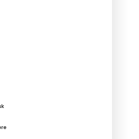
sk
re