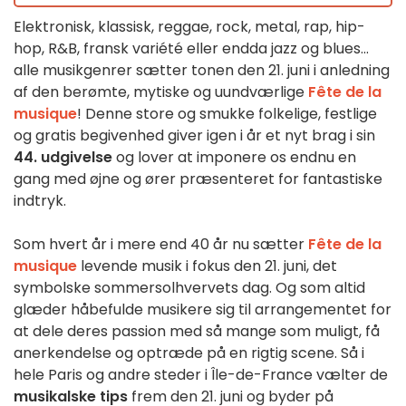
Elektronisk, klassisk, reggae, rock, metal, rap, hip-
hop, R&B, fransk variété eller endda jazz og blues...
alle musikgenrer sætter tonen den 21. juni i anledning
af den berømte, mytiske og uundværlige
Fête de la
musique
! Denne store og smukke folkelige, festlige
og gratis begivenhed giver igen i år et nyt brag i sin
44. udgivelse
og lover at imponere os endnu en
gang med øjne og ører præsenteret for fantastiske
indtryk.
Som hvert år i mere end 40 år nu sætter
Fête de la
musique
levende musik i fokus den 21. juni, det
symbolske sommersolhvervets dag. Og som altid
glæder håbefulde musikere sig til arrangementet for
at dele deres passion med så mange som muligt, få
anerkendelse og optræde på en rigtig scene. Så i
hele Paris og andre steder i Île-de-France vælter de
musikalske tips
frem den 21. juni og byder på