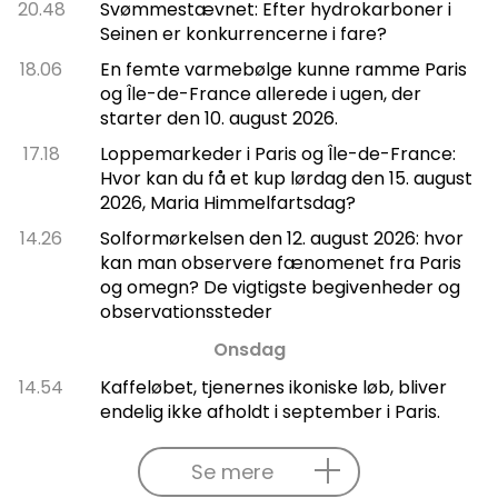
20.48
Svømmestævnet: Efter hydrokarboner i
Seinen er konkurrencerne i fare?
18.06
En femte varmebølge kunne ramme Paris
og Île-de-France allerede i ugen, der
starter den 10. august 2026.
17.18
Loppemarkeder i Paris og Île-de-France:
Hvor kan du få et kup lørdag den 15. august
2026, Maria Himmelfartsdag?
14.26
Solformørkelsen den 12. august 2026: hvor
kan man observere fænomenet fra Paris
og omegn? De vigtigste begivenheder og
observationssteder
Onsdag
14.54
Kaffeløbet, tjenernes ikoniske løb, bliver
endelig ikke afholdt i september i Paris.
Se mere