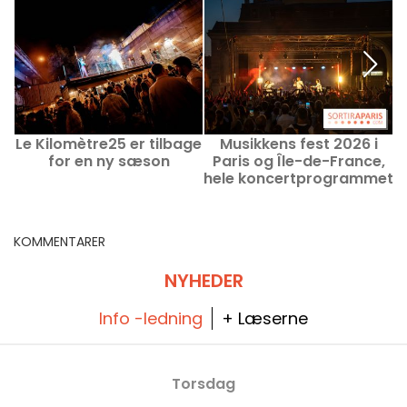
Le Kilomètre25 er tilbage
Musikkens fest 2026 i
for en ny sæson
Paris og Île-de-France,
hele koncertprogrammet
og gode tilbud
k
KOMMENTARER
NYHEDER
Info -ledning
+ Læserne
Torsdag