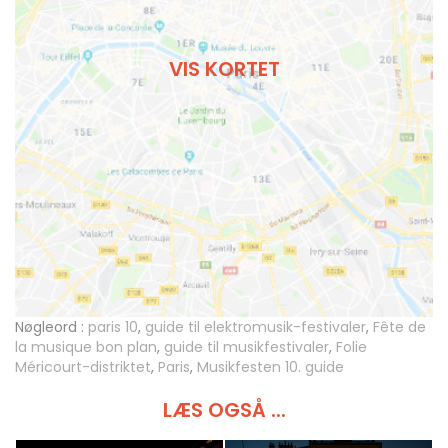
VIS KORTET
Nøgleord :
paris 10
,
guide til elektromusik-festivaler
,
Fête de
la musique bon plan
,
guide til musikfestivaler
,
Folie
Méricourt-distriktet
,
Paris
,
Musikfesten 10. guide
LÆS OGSÅ ...