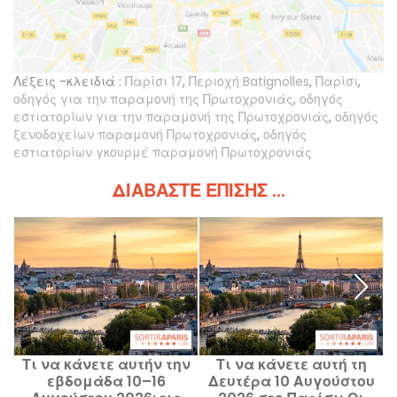
Λέξεις -κλειδιά :
Παρίσι 17
,
Περιοχή Batignolles
,
Παρίσι
,
οδηγός για την παραμονή της Πρωτοχρονιάς
,
οδηγός
εστιατορίων για την παραμονή της Πρωτοχρονιάς
,
οδηγός
ξενοδοχείων παραμονή Πρωτοχρονιάς
,
οδηγός
εστιατορίων γκουρμέ παραμονή Πρωτοχρονιάς
ΔΙΑΒΆΣΤΕ ΕΠΊΣΗΣ ...
Τι να κάνετε αυτήν την
Τι να κάνετε αυτή τη
εβδομάδα 10–16
Δευτέρα 10 Αυγούστου