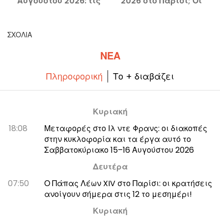
Αυγούστου 2026: τις
2026 στο Παρίσι; Οι
εξόδους σας για μια
εκδηλώσεις που δεν
γεμάτη εβδομάδα στο
πρέπει να χάσετε
Παρίσι
ΣΧΌΛΙΑ
ΝΈΑ
Πληροφορική
Το + διαβάζει
Κυριακή
18:08
Μεταφορές στο Ιλ ντε Φρανς: οι διακοπές
στην κυκλοφορία και τα έργα αυτό το
Σαββατοκύριακο 15–16 Αυγούστου 2026
Δευτέρα
07:50
Ο Πάπας Λέων XIV στο Παρίσι: οι κρατήσεις
ανοίγουν σήμερα στις 12 το μεσημέρι!
Κυριακή