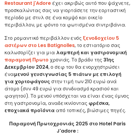
Restaurant j'Adore
έχει ακριβώς αυτό που ψάχνετε,
προσκαλώντας σας να γιορτάσετε την εορταστική
περίοδο με στυλ σε ένα κομψό και οικείο
περιβάλλον, με φόντο τα φωτισμένα σιντριβάνια.
Στο ρομαντικό περιβάλλον ενός
ξενοδοχείου 5
αστέρων στο Les Batignolles
, το εστιατόριο σας
καλωσορίζει για μια
λαμπερή και γαστρονομική
παραμονή Πρωτο
χρονιάς.
Το βράδυ της
31ης
Δεκεμβρίου 2024
, ο σεφ του θα ενορχηστρώσει
ένα
μενού γευσιγνωσίας 5 πιάτων με επιλογή
για χορτοφάγους
στην τιμή των 210 ευρώ ανά
άτομο (συν 49 ευρώ για συνδυασμό κρασιού και
φαγητού). Το μενού υπόσχεται να είναι ένας ύμνος
στη γαστρονομία, αναδεικνύοντας
φρέσκα,
εποχιακά προϊόντα
από τοπικές, βιώσιμες πηγές.
Παραμονή Πρωτοχρονιάς 2025 στο Hotel Paris
J'adore :