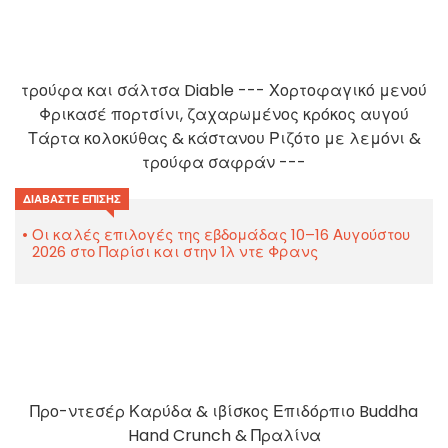
τρούφα και σάλτσα Diable --- Χορτοφαγικό μενού
Φρικασέ πορτσίνι, ζαχαρωμένος κρόκος αυγού
Τάρτα κολοκύθας & κάστανου Ριζότο με λεμόνι &
τρούφα σαφράν ---
ΔΙΑΒΆΣΤΕ ΕΠΊΣΗΣ
Οι καλές επιλογές της εβδομάδας 10–16 Αυγούστου
2026 στο Παρίσι και στην Ίλ ντε Φρανς
Προ-ντεσέρ Καρύδα & ιβίσκος Επιδόρπιο Buddha
Hand Crunch & Πραλίνα