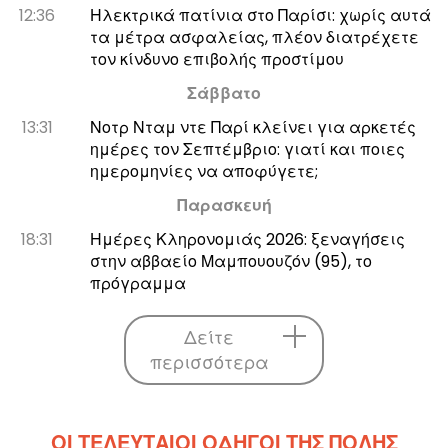
12:36
Ηλεκτρικά πατίνια στο Παρίσι: χωρίς αυτά
τα μέτρα ασφαλείας, πλέον διατρέχετε
τον κίνδυνο επιβολής προστίμου
Σάββατο
13:31
Νοτρ Νταμ ντε Παρί κλείνει για αρκετές
ημέρες τον Σεπτέμβριο: γιατί και ποιες
ημερομηνίες να αποφύγετε;
Παρασκευή
18:31
Ημέρες Κληρονομιάς 2026: ξεναγήσεις
στην αββαείο Μαμπουουζόν (95), το
πρόγραμμα
Δείτε
περισσότερα
ΟΙ ΤΕΛΕΥΤΑΊΟΙ ΟΔΗΓΟΊ ΤΗΣ ΠΌΛΗΣ