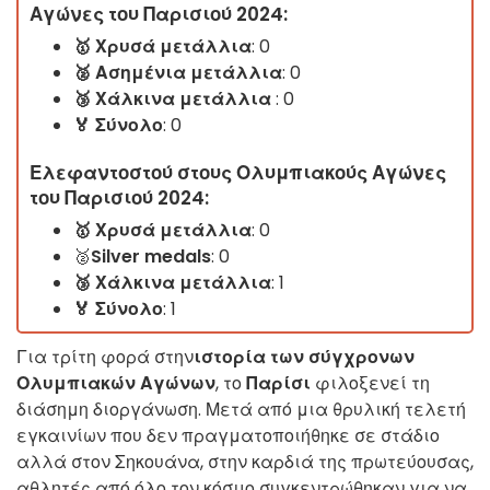
Αγώνες του Παρισιού 2024:
🥇
Χρυσά μετάλλια
: 0
🥈 Ασημένια
μετάλλια
: 0
🥉
Χάλκινα μετάλλια
: 0
🏅 Σύνολο
: 0
Ελεφαντοστού στους Ολυμπιακούς Αγώνες
του Παρισιού 2024:
🥇
Χρυσά μετάλλια
: 0
🥈
Silver
medals
: 0
🥉
Χάλκινα μετάλλια
: 1
🏅 Σύνολο
: 1
Για τρίτη φορά στην
ιστορία των σύγχρονων
Ολυμπιακών Αγώνων
, το
Παρίσι
φιλοξενεί τη
διάσημη διοργάνωση. Μετά από μια θρυλική τελετή
εγκαινίων που δεν πραγματοποιήθηκε σε στάδιο
αλλά στον Σηκουάνα, στην καρδιά της πρωτεύουσας,
αθλητές από όλο τον κόσμο συγκεντρώθηκαν για να