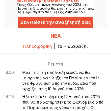
συνδέονται με ηλεκτρικό καλώδιο;
Στους Ολυμπιακούς Αγώνες του 2024 στο
Παρίσι, η ξιφασκία θα έχει την τιμητική της,
με έμφαση στο πολυτελές σκηνικό του
Grand Palais. Και αν αναρωτιέστε γιατί οι
ξιφομάχοι είναι συνδεδεμένοι με
Βελτιώστε την αναζήτησή σας
ηλεκτρικά καλώδια, τα καλά νέα είναι ότι
μπορούμε να σας τα εξηγήσουμε όλα!
ΝΈΑ
Πληροφορική
Το + διαβάζει
Πέμπτη
18:06
Μια πέμπτη επέλαση καύσωνα θα
μπορούσε να πλήξει το Παρίσι και το Ιλ
ντε Φρανς ήδη από την εβδομάδα που
αρχίζει στις 10 Αυγούστου 2026.
14:26
Ηλιακή έκλειψη στις 12 Αυγούστου 2026:
πού να παρατηρήσετε το φαινόμενο από
το Παρίσι και τους γύρω περιοχές; Οι