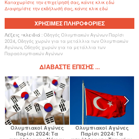
Καταχωρίστε την επιχείρησή σας, κάντε κλικ εδώ
Διαφημίστε την εκδήλωσή σας, κάντε κλικ εδώ
ΧΡΗΣΙΜΕΣ ΠΛΗΡΟΦΟΡΙΕΣ
Λέξεις -κλειδιά :
Οδηγός Ολυμπιακών Αγώνων Παρίσι
2024
,
Οδηγός χωρών για τα μετάλλια των Ολυμπιακών
Αγώνων
,
Οδηγός χωρών για τα μετάλλια των
Παραολυμπιακών Αγώνων
ΔΙΑΒΆΣΤΕ ΕΠΊΣΗΣ ...
Ολυμπιακοί Αγώνες
Ολυμπιακοί Αγώνες
Παρίσι 2024: Τα
Παρίσι 2024: Τα