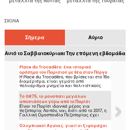
μετάλλια της Νότιας
μετάλλια της Τουρκίας
Κορέας στους
στους Ολυμπιακούς και
Ολυμπιακούς και
Παραολυμπιακούς
Παραολυμπιακούς
Αγώνες του Παρισιού
ΣΧΌΛΙΑ
Αγώνες του Παρισιού
Σήμερα
Αύριο
Αυτό το Σαββατοκύριακο
Την επόμενη εβδομάδα
Place du Trocadéro: ένα ιστορικό
ορόσημο του Παρισιού με θέα στον Πύργο
Η Place du Trocadéro, που βρίσκεται στο 16ο
του Άιφελ
διαμέρισμα, είναι γεμάτη από
πολυάριθμα μνημεία και πολιτιστικούς
χώρους. Προσελκύει τουρίστες και
Παριζιάνους που ζουν για πάντα χάρη στην
Το GR75, το μονοπάτι μεγάλων
ασυναγώνιστη θέα του Πύργου του Άιφελ.
αποστάσεων γύρω από το Παρίσι
Είναι το Παρίσι ιδανικό μέρος για
πεζοπορία; Λοιπόν, ναι, διότι από το 2017, η
Γαλλική Ομοσπονδία Πεζοπορίας έχει
ανοίξει μια πλήρως σηματοδοτημένη
διαδρομή γύρω από το Παρίσι για όλους
Ολυμπιακοί Αγώνες: γιατί οι ξιφομάχοι
τους λάτρεις του περπατήματος.