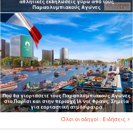
αθλητικές εκδηλώσεις γύρω από τους
Παραολυμπιακούς Αγώνες
Πού θα γιορτάσετε τους Παραολυμπιακούς Αγώνες
στο Παρίσι και στην περιοχή Ιλ ντε Φρανς; Σημεία
για εορταστική ατμόσφαιρα
Όλοι οι οδηγοί : Ειδήσεις >