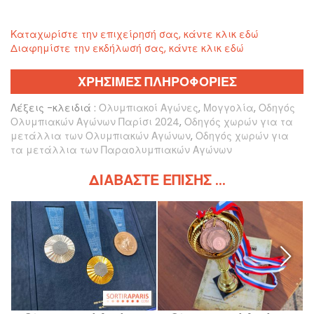
Καταχωρίστε την επιχείρησή σας, κάντε κλικ εδώ
Διαφημίστε την εκδήλωσή σας, κάντε κλικ εδώ
ΧΡΗΣΙΜΕΣ ΠΛΗΡΟΦΟΡΙΕΣ
Λέξεις -κλειδιά :
Ολυμπιακοί Αγώνες
,
Μογγολία
,
Οδηγός
Ολυμπιακών Αγώνων Παρίσι 2024
,
Οδηγός χωρών για τα
μετάλλια των Ολυμπιακών Αγώνων
,
Οδηγός χωρών για
τα μετάλλια των Παραολυμπιακών Αγώνων
ΔΙΑΒΆΣΤΕ ΕΠΊΣΗΣ ...