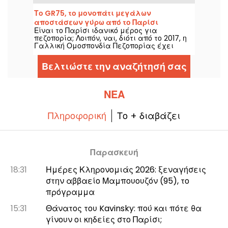
φόρεμα, περιτριγυρισμένη από ροζ
πομφόλυγες. Πού βρισκόταν όμως η
Το GR75, το μονοπάτι μεγάλων
τραγουδίστρια; Είναι ο χώρος ανοιχτός για
αποστάσεων γύρω από το Παρίσι
το κοινό;
Είναι το Παρίσι ιδανικό μέρος για
πεζοπορία; Λοιπόν, ναι, διότι από το 2017, η
Γαλλική Ομοσπονδία Πεζοπορίας έχει
ανοίξει μια πλήρως σηματοδοτημένη
διαδρομή γύρω από το Παρίσι για όλους
Βελτιώστε την αναζήτησή σας
τους λάτρεις του περπατήματος.
ΝΈΑ
Πληροφορική
Το + διαβάζει
Παρασκευή
18:31
Ημέρες Κληρονομιάς 2026: ξεναγήσεις
στην αββαείο Μαμπουουζόν (95), το
πρόγραμμα
15:31
Θάνατος του Kavinsky: πού και πότε θα
γίνουν οι κηδείες στο Παρίσι;