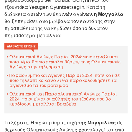
μαραθωνοδρόμο Ser-od Bat-Ochyrin και τον
τζουντόκα Yesügen Oyuntsetsegiin. Κατά τη
διάρκεια αυτών των θερινών αγώνων,
η Μογγολία
θα ξεπεράσει αναμφίβολα τον εαυτό της στην
προσπάθειά της να κερδίσει όσο το δυνατόν
περισσότερα μετάλλια.
ΔΙΑΒΆΣΤΕ ΕΠΊΣΗΣ
Ολυμπιακοί Αγώνες Παρίσι 2024: ποιο κανάλι και
ποια ώρα θα παρακολουθήσετε τους Ολυμπιακούς
Αγώνες στην τηλεόραση
Παραολυμπιακοί Αγώνες Παρίσι 2024: πότε και σε
ποιο τηλεοπτικό κανάλι θα παρακολουθήσετε τα
αγωνίσματα του para judo
Ολυμπιακοί και Παραολυμπιακοί Αγώνες Παρίσι
2024: ποιοι είναι οι αθλητές του τζούντο που θα
κερδίσουν μετάλλια; Βραβεία
Το ξέρατε; Η πρώτη συμμετοχή
της Μογγολίας
σε
θερινούς Ολυμπιακούς Αγώνες χρονολογείται από