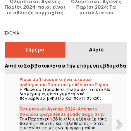
Ολυμπιακοί Αγώνες
Ολυμπιακοί Αγώνες
Παρίσι 2024: ποιοι είναι
Παρίσι 2024: Τα
οι αθλητές πυγμαχίας
μετάλλια του
που θα κερδίσουν
Ουζμπεκιστάν στους
μετάλλια; Περίληψη
Ολυμπιακούς και
Παραολυμπιακούς
ΣΧΌΛΙΑ
Αγώνες του Παρισιού
Σήμερα
Αύριο
Αυτό το Σαββατοκύριακο
Την επόμενη εβδομάδα
Place du Trocadéro: ένα ιστορικό
ορόσημο του Παρισιού με θέα στον Πύργο
Η Place du Trocadéro, που βρίσκεται στο 16ο
του Άιφελ
διαμέρισμα, είναι γεμάτη από
πολυάριθμα μνημεία και πολιτιστικούς
χώρους. Προσελκύει τουρίστες και
Παριζιάνους που ζουν για πάντα χάρη στην
Ολυμπιακοί Αγώνες 2024: Από ποια
ασυναγώνιστη θέα του Πύργου του Άιφελ.
πλατεία τραγούδησε η Lady Gaga στην
Την Παρασκευή 26 Ιουλίου, εξέπληξε τους
τελετή έναρξης;
πάντες - θεατές και τηλεθεατές - όταν
εμφανίστηκε με ένα όμορφο μαύρο