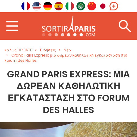
καλως ΗΡΘΑΤΕ
Ειδήσεις
Νέα
Grand Paris Express: μια δωρεάν καθηλωτική εγκατάσταση στο
Forum des Halles
GRAND PARIS EXPRESS: ΜΙΑ
ΔΩΡΕΆΝ ΚΑΘΗΛΩΤΙΚΉ
ΕΓΚΑΤΆΣΤΑΣΗ ΣΤΟ FORUM
DES HALLES