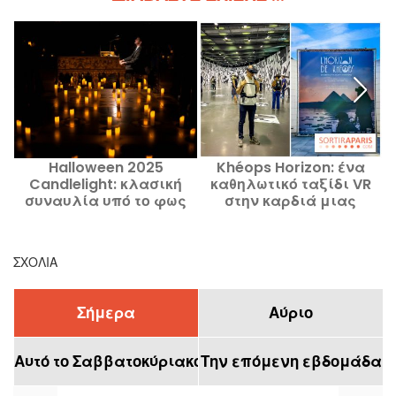
Halloween 2025
Khéops Horizon: ένα
Candlelight: κλασική
καθηλωτικό ταξίδι VR
συναυλία υπό το φως
στην καρδιά μιας
των κεριών και medley
πυραμίδας, στο Bercy
α
ταινιών τρόμου
Village
5
ΣΧΌΛΙΑ
Σήμερα
Αύριο
Αυτό το Σαββατοκύριακο
Την επόμενη εβδομάδα