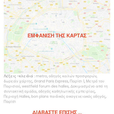
ΕΜΦΆΝΙΣΗ ΤΗΣ ΚΆΡΤΑΣ
Λέξεις -κλειδιά :
metro
,
οδηγός καλών προσφορών
,
δωρεάν χάρτης
,
Grand Paris Express
,
Παρίσι 1
,
Μετρό του
Παρισιού
,
westfield forum des halles
,
Δοκιμασμένο από τη
συντακτική ομάδα
,
οδηγός καθηλωτικής εμπειρίας
,
Περιοχή Halles
,
bon plans παιδικός οικογενειακός οδηγός
,
Παρίσι
ΔΙΑΒΆΣΤΕ ΕΠΊΣΗΣ ...