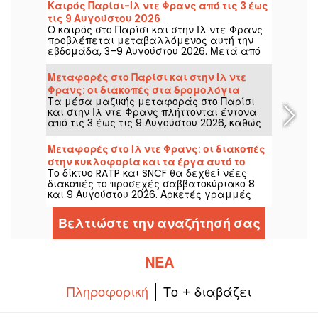
Καιρός Παρίσι-Ιλ ντε Φρανς από τις 3 έως
τις 9 Αυγούστου 2026
Ο καιρός στο Παρίσι και στην Ιλ ντε Φρανς
προβλέπεται μεταβαλλόμενος αυτή την
εβδομάδα, 3–9 Αυγούστου 2026. Μετά από
μια καυτή Δευτέρα με αυξημένο κίνδυνο
καταιγίδων, οι θερμοκρασίες θα πέσουν
Μεταφορές στο Παρίσι και στην Ιλ ντε
σταδιακά, πριν επιστρέψει ένα πιο ζεστό
Φρανς: οι διακοπές στα δρομολόγια
και ηλιόλουστο σκηνικό για το
Τα μέσα μαζικής μεταφοράς στο Παρίσι
Μετρό και RER από την 3η έως την 9η
Σαββατοκύριακο.
και στην Ιλ ντε Φρανς πλήττονται έντονα
Αυγούστου 2026
από τις 3 έως τις 9 Αυγούστου 2026, καθώς
τα μεγάλα θερινά έργα επηρεάζουν
σοβαρά ορισμένες γραμμές, σύμφωνα με
Μεταφορές στο Ιλ ντε Φρανς: οι διακοπές
τη RATP και τη SNCF.
στην κυκλοφορία και τα έργα αυτό το
Το δίκτυο RATP και SNCF θα δεχθεί νέες
σαββατοκύριακο 8 και 9 Αυγούστου 2026
διακοπές το προσεχές σαββατοκύριακο 8
και 9 Αυγούστου 2026. Αρκετές γραμμές
RER, Transilien και μετρό επηρεάζονται από
εργασίες και διακοπές, σας τα λέμε όλα
Βελτιώστε την αναζήτησή σας
ώστε να διευκολύνουμε τον
προγραμματισμό των μετακινήσεών σας.
ΝΈΑ
Πληροφορική
Το + διαβάζει