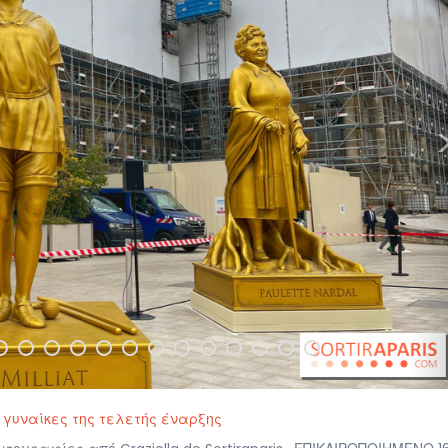
ς γυναίκες της τελετής έναρξης