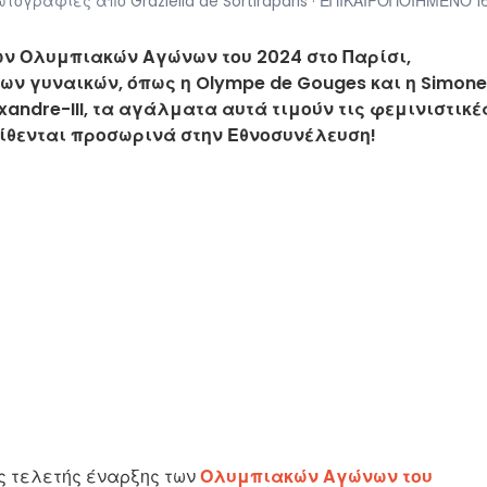
ωτογραφίες από Graziella de Sortiraparis · ΕΠΙΚΑΙΡΟΠΟΙΗΜΕΝΟ 1
των Ολυμπιακών Αγώνων του 2024 στο Παρίσι,
 γυναικών, όπως η Olympe de Gouges και η Simone
xandre-III, τα αγάλματα αυτά τιμούν τις φεμινιστικέ
τίθενται προσωρινά στην Εθνοσυνέλευση!
ς τελετής έναρξης των
Ολυμπιακών Αγώνων του