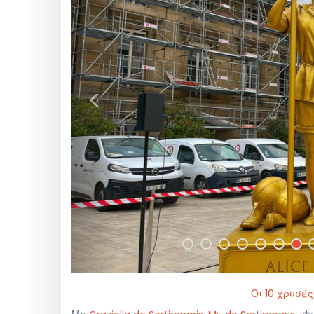
<
Οι 10 χρυσέ