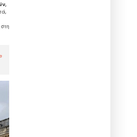
ών,
τά,
ς
 στη
e