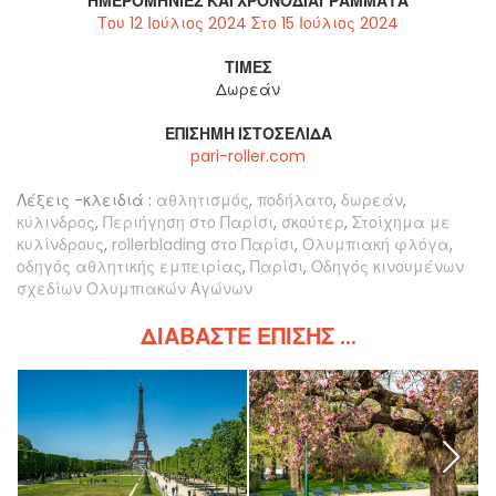
ΗΜΕΡΟΜΗΝΊΕΣ ΚΑΙ ΧΡΟΝΟΔΙΑΓΡΆΜΜΑΤΑ
Του 12 Ιούλιος 2024 Στο 15 Ιούλιος 2024
ΤΙΜΈΣ
Δωρεάν
ΕΠΊΣΗΜΗ ΙΣΤΟΣΕΛΊΔΑ
pari-roller.com
Λέξεις -κλειδιά :
αθλητισμός
,
ποδήλατο
,
δωρεάν
,
κύλινδρος
,
Περιήγηση στο Παρίσι
,
σκούτερ
,
Στοίχημα με
κυλίνδρους
,
rollerblading στο Παρίσι
,
Ολυμπιακή φλόγα
,
οδηγός αθλητικής εμπειρίας
,
Παρίσι
,
Οδηγός κινουμένων
σχεδίων Ολυμπιακών Αγώνων
ΔΙΑΒΆΣΤΕ ΕΠΊΣΗΣ ...