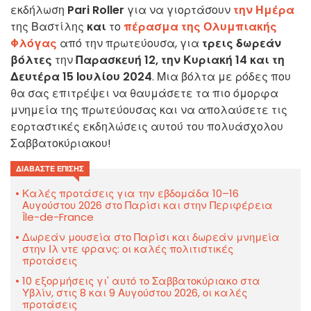
εκδήλωση
Pari Roller
για να γιορτάσουν
την Ημέρα
της Βαστίλης
και
το
πέρασμα της Ολυμπιακής
Φλόγας
από την πρωτεύουσα, για
τρεις
δωρεάν
βόλτες
την
Παρασκευή 12, την Κυριακή 14 και τη
Δευτέρα 15 Ιουλίου 2024
. Μια βόλτα με ρόδες που
θα σας επιτρέψει να θαυμάσετε τα πιο όμορφα
μνημεία της πρωτεύουσας και να απολαύσετε τις
εορταστικές εκδηλώσεις αυτού του πολυάσχολου
Σαββατοκύριακου!
ΔΙΑΒΆΣΤΕ ΕΠΊΣΗΣ
Καλές προτάσεις για την εβδομάδα 10–16
Αυγούστου 2026 στο Παρίσι και στην Περιφέρεια
Île-de-France
Δωρεάν μουσεία στο Παρίσι και δωρεάν μνημεία
στην Ιλ ντε φρανς: οι καλές πολιτιστικές
προτάσεις
10 εξορμήσεις γι' αυτό το Σαββατοκύριακο στα
Υβλίν, στις 8 και 9 Αυγούστου 2026, οι καλές
προτάσεις