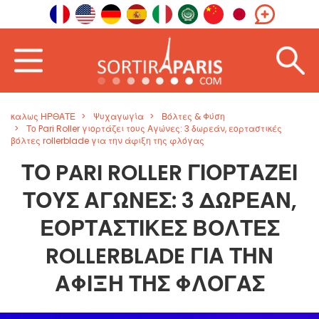
καλως ΗΡΘΑΤΕ
Ψυχαγωγία
Βόλτες & Φύση
Το Pari Roller γιορτάζει τους Αγώνες: 3 δωρεάν, εορταστικές
βόλτες rollerblade για την άφιξη της φλόγας
ΤΟ PARI ROLLER ΓΙΟΡΤΆΖΕΙ
ΤΟΥΣ ΑΓΏΝΕΣ: 3 ΔΩΡΕΆΝ,
ΕΟΡΤΑΣΤΙΚΈΣ ΒΌΛΤΕΣ
ROLLERBLADE ΓΙΑ ΤΗΝ
ΆΦΙΞΗ ΤΗΣ ΦΛΌΓΑΣ