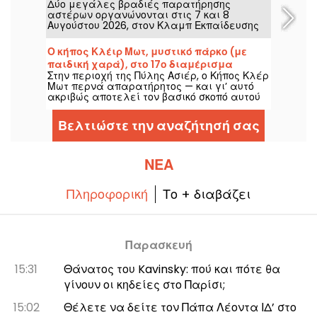
Δύο μεγάλες βραδιές παρατήρησης
καλοκαιρινού ουρανού
αστέρων οργανώνονται στις 7 και 8
Αυγούστου 2026, στον Κλαμπ Εκπαίδευσης
Σκύλων του Βώ Λε Πενίλ, με την ευκαιρία
της νέας εκδήλωσης των Νυχτών των
Ο κήπος Κλέιρ Μωτ, μυστικό πάρκο (με
Αστέρων.
παιδική χαρά), στο 17ο διαμέρισμα
Στην περιοχή της Πύλης Ασιέρ, ο Κήπος Κλέρ
Μωτ περνά απαρατήρητος — και γι’ αυτό
ακριβώς αποτελεί τον βασικό σκοπό αυτού
του πράσινου χώρου: να προσφέρει έναν
τόπο ανάπαυσης, ήρεμο και γαλήνιο.
Βελτιώστε την αναζήτησή σας
ΝΈΑ
Πληροφορική
Το + διαβάζει
Παρασκευή
15:31
Θάνατος του Kavinsky: πού και πότε θα
γίνουν οι κηδείες στο Παρίσι;
15:02
Θέλετε να δείτε τον Πάπα Λέοντα ΙΔ’ στο