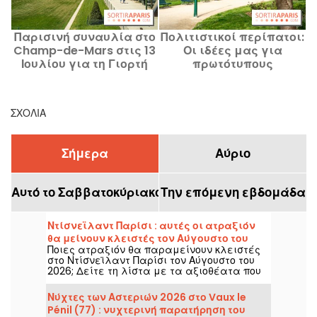
Παρισινή συναυλία στο
Πολιτιστικοί περίπατοι:
Champ-de-Mars στις 13
Οι ιδέες μας για
Ιουλίου για τη Γιορτή
πρωτότυπους
της Εθνικής Εορτής, το
περιπάτους και
κ
πρόγραμμα
θεματικές επισκέψεις
στο Παρίσι
ΣΧΌΛΙΑ
Σήμερα
Αύριο
Αυτό το Σαββατοκύριακο
Την επόμενη εβδομάδα
Ντίσνεϊλαντ Παρίσι : αυτές οι ατραξιόν
θα μείνουν κλειστές τον Αύγουστο του
Ποιες ατραξιόν θα παραμείνουν κλειστές
2026
στο Ντίσνεϊλαντ Παρίσι τον Αύγουστο του
2026; Δείτε τη λίστα με τα αξιοθέατα που
θα είναι προσωρινά μη προσβάσιμα για
συντήρηση ή ανακαίνιση, για να
Νύχτες των Αστεριών 2026 στο Vaux le
προετοιμάσετε την επίσκεψή σας στα
Pénil (77) : νυχτερινή παρατήρηση του
πάρκα Disney.