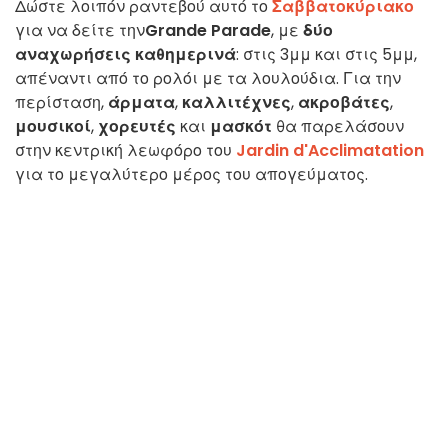
Δώστε λοιπόν ραντεβού αυτό το
Σαββατοκύριακο
για να δείτε την
Grande Parade
, με
δύο
αναχωρήσεις καθημερινά
: στις 3μμ και στις 5μμ,
απέναντι από το ρολόι με τα λουλούδια. Για την
περίσταση,
άρματα
,
καλλιτέχνες
,
ακροβάτες
,
μουσικοί
,
χορευτές
και
μασκότ
θα παρελάσουν
στην κεντρική λεωφόρο του
Jardin d'Acclimatation
για το μεγαλύτερο μέρος του απογεύματος.