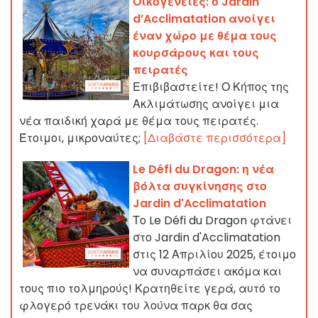
Οικογένειες: ο Jardin
d’Acclimatation ανοίγει
έναν χώρο με θέμα τους
κουρσάρους και τους
πειρατές
Επιβιβαστείτε! Ο Κήπος της
Ακλιμάτωσης ανοίγει μια
νέα παιδική χαρά με θέμα τους πειρατές.
Έτοιμοι, μικροναύτες;
[Διαβάστε περισσότερα]
Le Défi du Dragon: η νέα
βόλτα συγκίνησης στο
Jardin d'Acclimatation
Το Le Défi du Dragon φτάνει
στο Jardin d'Acclimatation
στις 12 Απριλίου 2025, έτοιμο
να συναρπάσει ακόμα και
τους πιο τολμηρούς! Κρατηθείτε γερά, αυτό το
φλογερό τρενάκι του λούνα παρκ θα σας