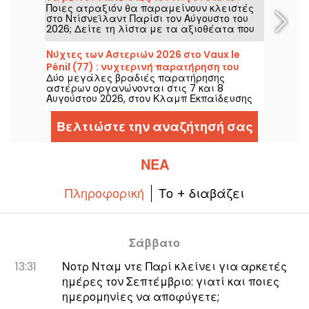
την ήχηση μπαρόκ μουσικής και, εφόσον οι
Ποιες ατραξιόν θα παραμείνουν κλειστές
2026
συνθήκες το επιτρέψουν, και ένα
στο Ντίσνεϊλαντ Παρίσι τον Αύγουστο του
πυροτέχνημα! Μια ξεχωριστή στιγμή που
2026; Δείτε τη λίστα με τα αξιοθέατα που
μπορείτε να ζήσετε από τις 16 Μαΐου έως
θα είναι προσωρινά μη προσβάσιμα για
τις 26 Σεπτεμβρίου 2026.
συντήρηση ή ανακαίνιση, για να
Νύχτες των Αστεριών 2026 στο Vaux le
προετοιμάσετε την επίσκεψή σας στα
Pénil (77) : νυχτερινή παρατήρηση του
πάρκα Disney.
Δύο μεγάλες βραδιές παρατήρησης
καλοκαιρινού ουρανού
αστέρων οργανώνονται στις 7 και 8
Αυγούστου 2026, στον Κλαμπ Εκπαίδευσης
Σκύλων του Βώ Λε Πενίλ, με την ευκαιρία
της νέας εκδήλωσης των Νυχτών των
Βελτιώστε την αναζήτησή σας
Αστέρων.
ΝΈΑ
Πληροφορική
Το + διαβάζει
Σάββατο
13:31
Νοτρ Νταμ ντε Παρί κλείνει για αρκετές
ημέρες τον Σεπτέμβριο: γιατί και ποιες
ημερομηνίες να αποφύγετε;