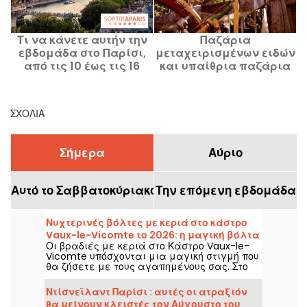
Τι να κάνετε αυτήν την
Παζάρια
εβδομάδα στο Παρίσι,
μεταχειρισμένων ειδών
μ
από τις 10 έως τις 16
και υπαίθρια παζάρια
Αυγούστου 2026: οι
από το Σάββατο 8 έως
Ι
εκδηλώσεις που δεν
την Κυριακή 9
κ
πρέπει να χάσετε
Αυγούστου 2026 στο
ΣΧΌΛΙΑ
Παρίσι - το πρόγραμμα
του Σαββατοκύριακου
Σήμερα
Αύριο
Αυτό το Σαββατοκύριακο
Την επόμενη εβδομάδα
Νυχτερινές βόλτες με κεριά στο κάστρο
Vaux-le-Vicomte το 2026: η μαγική βόλτα
Οι βραδιές με κεριά στο Κάστρο Vaux-le-
με σόου drones
Vicomte υπόσχονται μια μαγική στιγμή που
θα ζήσετε με τους αγαπημένους σας. Στο
πρόγραμμα: νυχτερινή ξενάγηση
φωτισμένη από 2.000 κεριά, παιχνίδια
Ντίσνεϊλαντ Παρίσι : αυτές οι ατραξιόν
νερού, ρομαντική βόλτα στους κήπους υπό
θα μείνουν κλειστές τον Αύγουστο του