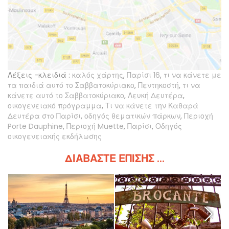
Λέξεις -κλειδιά :
καλός χάρτης
,
Παρίσι 16
,
τι να κάνετε με
τα παιδιά αυτό το Σαββατοκύριακο
,
Πεντηκοστή
,
τι να
κάνετε αυτό το Σαββατοκύριακο
,
Λευκή Δευτέρα
,
οικογενειακό πρόγραμμα
,
Τι να κάνετε την Καθαρά
Δευτέρα στο Παρίσι
,
οδηγός θεματικών πάρκων
,
Περιοχή
Porte Dauphine
,
Περιοχή Muette
,
Παρίσι
,
Οδηγός
οικογενειακής εκδήλωσης
ΔΙΑΒΆΣΤΕ ΕΠΊΣΗΣ ...