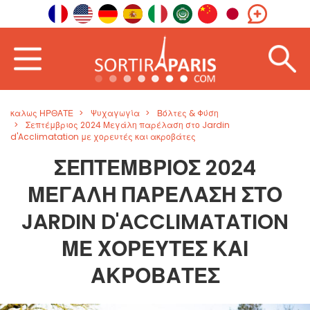
καλως ΗΡΘΑΤΕ
Ψυχαγωγία
Βόλτες & Φύση
Σεπτέμβριος 2024 Μεγάλη παρέλαση στο Jardin
d'Acclimatation με χορευτές και ακροβάτες
ΣΕΠΤΈΜΒΡΙΟΣ 2024
ΜΕΓΆΛΗ ΠΑΡΈΛΑΣΗ ΣΤΟ
JARDIN D'ACCLIMATATION
ΜΕ ΧΟΡΕΥΤΈΣ ΚΑΙ
ΑΚΡΟΒΆΤΕΣ