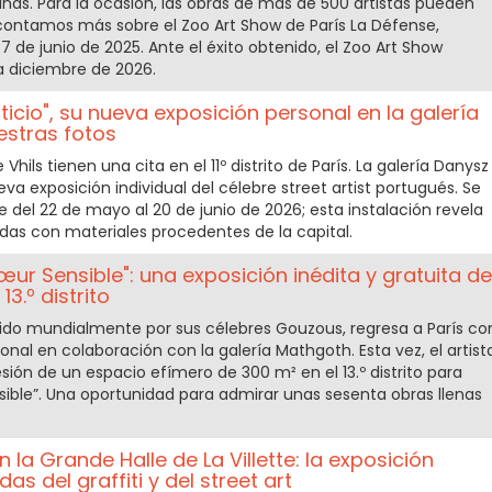
anas. Para la ocasión, las obras de más de 500 artistas pueden
 contamos más sobre el Zoo Art Show de París La Défense,
 7 de junio de 2025. Ante el éxito obtenido, el Zoo Art Show
a diciembre de 2026.
sticio", su nueva exposición personal en la galería
estras fotos
hils tienen una cita en el 11º distrito de París. La galería Danysz
ueva exposición individual del célebre street artist portugués. Se
e del 22 de mayo al 20 de junio de 2026; esta instalación revela
das con materiales procedentes de la capital.
ur Sensible": una exposición inédita y gratuita de
13.º distrito
ocido mundialmente por sus célebres Gouzous, regresa a París co
nal en colaboración con la galería Mathgoth. Esta vez, el artist
ón de un espacio efímero de 300 m² en el 13.º distrito para
sible”. Una oportunidad para admirar unas sesenta obras llenas
 la Grande Halle de La Villette: la exposición
as del graffiti y del street art