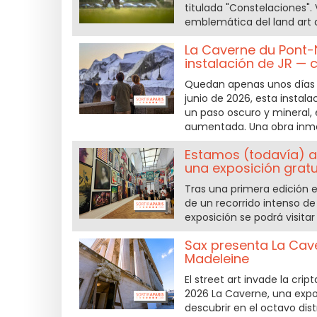
titulada "Constelaciones".
emblemática del land art de
La Caverne du Pont-N
instalación de JR — 
Quedan apenas unos días p
junio de 2026, esta insta
un paso oscuro y mineral, 
aumentada. Una obra inmers
Estamos (todavía) aq
una exposición gratu
Tras una primera edición en
de un recorrido intenso de
exposición se podrá visita
Sax presenta La Cave
Madeleine
El street art invade la crip
2026 La Caverne, una expo
descubrir en el octavo distr