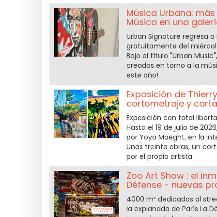
Música Urbana: más d
Música en una galerí
Urban Signature regresa a 
gratuitamente del miércole
Bajo el título "Urban Music
creadas en torno a la músi
este año!
Exposición de Thierry
cortometraje y cart
Exposición con total liberta
Hasta el 19 de julio de 20
por Yoyo Maeght, en la int
Unas treinta obras, un cor
por el propio artista.
Zoo Art Show : el in
Défense - nuevas pr
4000 m² dedicados al stree
la explanada de París La D