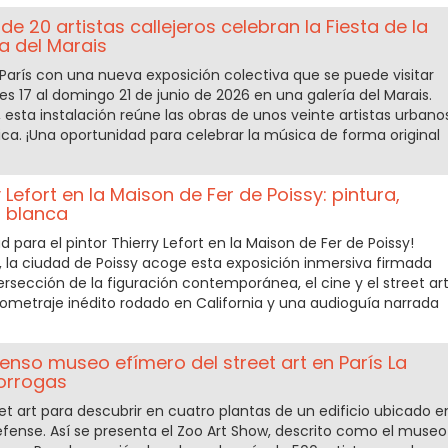
e 20 artistas callejeros celebran la Fiesta de la
a del Marais
París con una nueva exposición colectiva que se puede visitar
s 17 al domingo 21 de junio de 2026 en una galería del Marais.
", esta instalación reúne las obras de unos veinte artistas urbano
ca. ¡Una oportunidad para celebrar la música de forma original
 Lefort en la Maison de Fer de Poissy: pintura,
a blanca
d para el pintor Thierry Lefort en la Maison de Fer de Poissy!
26, la ciudad de Poissy acoge esta exposición inmersiva firmada
ersección de la figuración contemporánea, el cine y el street art
tometraje inédito rodado en California y una audioguía narrada
menso museo efímero del street art en París La
orrogas
t art para descubrir en cuatro plantas de un edificio ubicado e
éfense. Así se presenta el Zoo Art Show, descrito como el museo