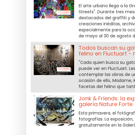
El arte urbano llega a la G
Streets". Durante tres me
destacados del graffiti y d
creaciones inéditas, arch
especialmente para la oca
de mayo al 30 de agosto d
Todos buscan su gato
felino en Fluctuart -
"Cada quien busca su gato
puede ver en Fluctuart. L
contemplar las obras de u
ocasión de ello, Madame, K
facetas del felino que tant
Jonk & Friends: la ex
galería Nature Forte
Esta primavera, el fotógraf
fotografías. La exposición
gratuitamente en la Galerí