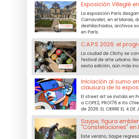
Exposición Villeglé e
La exposición París desgar
Carnavalet, en el Marais, d
deshilachados, archivos s
en París.
C.A.P.S 2026: el prog
La ciudad de Clichy se con
festival de arte urbano. N
sexta edición, aún más inc
Iniciación al sumo e
clausura de la expos
El street art se instala en
a COPE2, PRO176 e Ito Chiek
de 2026. EL CIERRE EL 4 DE
Saype, figura emble
"Constelaciones" en P
Este verano, Saype regresa