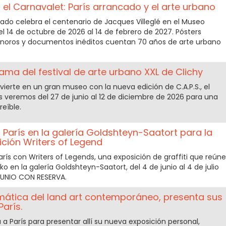
n el Carnavalet: París arrancado y el arte urbano
rado celebra el centenario de Jacques Villeglé en el Museo
el 14 de octubre de 2026 al 14 de febrero de 2027. Pósters
onoros y documentos inéditos cuentan 70 años de arte urbano
rama del festival de arte urbano XXL de Clichy
vierte en un gran museo con la nueva edición de C.A.P.S., el
os veremos del 27 de junio al 12 de diciembre de 2026 para una
reíble.
n París en la galería Goldshteyn-Saatort para la
ición Writers of Legend
 París con Writers of Legends, una exposición de graffiti que reúne
o en la galería Goldshteyn-Saatort, del 4 de junio al 4 de julio
 JUNIO CON RESERVA.
mática del land art contemporáneo, presenta sus
arís.
 a París para presentar allí su nueva exposición personal,