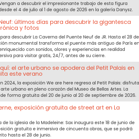
 Vengan a descubrir el impresionante trabajo de esta figura
sde el 4 de julio al 1 de agosto de 2026 en la galería Danysz.
euf: últimos días para descubrir la gigantesca
crónica y fotos
ara descubrir La Caverna del Puente Neuf de JR. Hasta el 28 de
lación monumental transforma el puente más antiguo de París e
enriquecido con sonidos, olores y experiencias en realidad
iva para visitar gratis, 24/7, antes de su cierre.
uí: el arte urbano se apodera del Petit Palais en
ita este verano
 2024, la exposición We are here regresa al Petit Palais: disfrut
 arte urbano en pleno corazón del Museo de Bellas Artes. La
r de forma gratuita del 20 de junio al 20 de septiembre de 2026.
rne, exposición gratuita de street art en La
ta de la iglesia de la Madeleine: Sax inaugura este 18 de junio de
sición gratuita e inmersiva de cincuenta obras, que se podrá
ito hasta el 28 de junio.