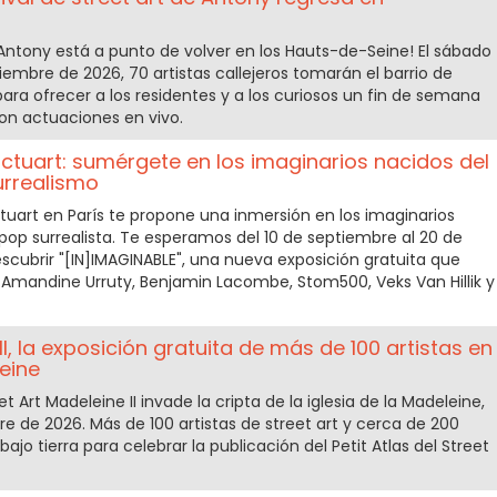
e Antony está a punto de volver en los Hauts-de-Seine! El sábado
iembre de 2026, 70 artistas callejeros tomarán el barrio de
ara ofrecer a los residentes y a los curiosos un fin de semana
on actuaciones en vivo.
uctuart: sumérgete en los imaginarios nacidos del
urrealismo
ctuart en París te propone una inmersión en los imaginarios
 pop surrealista. Te esperamos del 10 de septiembre al 20 de
cubrir "[IN]IMAGINABLE", una nueva exposición gratuita que
e Amandine Urruty, Benjamin Lacombe, Stom500, Veks Van Hillik y
II, la exposición gratuita de más de 100 artistas en
leine
t Art Madeleine II invade la cripta de la iglesia de la Madeleine,
ubre de 2026. Más de 100 artistas de street art y cerca de 200
bajo tierra para celebrar la publicación del Petit Atlas del Street