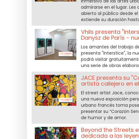
inmersivo de las artes urb
admirarse en el lugar. Les
abierto al público desde el
extiende su duración hast
Vhils presenta "Inter
Danysz de París - nu
Los amantes del trabajo de V
presenta "Interstice", la n
podrá visitar gratuitament
una serie de obras elabora
JACE presenta su "Cœ
artista callejero en el 
El street artist Jace, con
una nueva exposición perso
urbano francés toma posesi
presentar su “Corazón Sen
de humor y de amor.
Beyond the Streets en
dedicada a las leyend