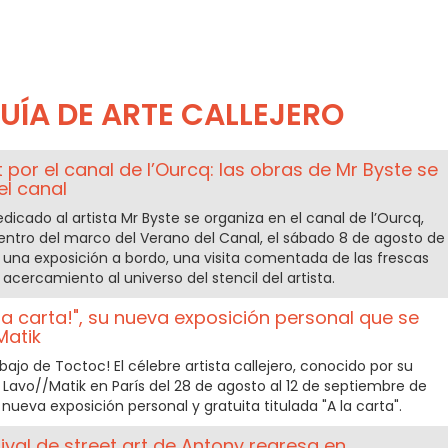
UÍA DE ARTE CALLEJERO
 por el canal de l’Ourcq: las obras de Mr Byste se
el canal
dicado al artista Mr Byste se organiza en el canal de l’Ourcq,
entro del marco del Verano del Canal, el sábado 8 de agosto de
: una exposición a bordo, una visita comentada de las frescas
 acercamiento al universo del stencil del artista.
la carta!", su nueva exposición personal que se
Matik
ajo de Toctoc! El célebre artista callejero, conocido por su
Lavo//Matik en París del 28 de agosto al 12 de septiembre de
 nueva exposición personal y gratuita titulada "A la carta".
tival de street art de Antony regresa en