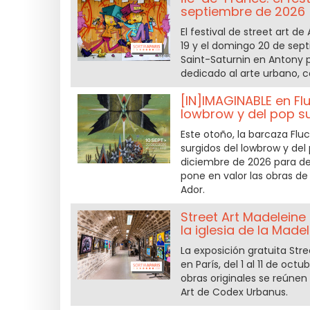
septiembre de 2026
El festival de street art d
19 y el domingo 20 de sept
Saint-Saturnin en Antony p
dedicado al arte urbano, c
[IN]IMAGINABLE en Fl
lowbrow y del pop s
Este otoño, la barcaza Flu
surgidos del lowbrow y del
diciembre de 2026 para des
pone en valor las obras d
Ador.
Street Art Madeleine 
la iglesia de la Made
La exposición gratuita Stree
en París, del 1 al 11 de oct
obras originales se reúnen 
Art de Codex Urbanus.