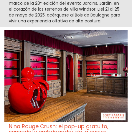
marco de la 20ª edición del evento Jardins, Jardin, en
el corazón de los terrenos de Villa Windsor. Del 21 al 25
de mayo de 2025, acérquese al Bois de Boulogne para
vivir una experiencia olfativa de alta costura.
Nina Rouge Crush: el pop-up gratuito,
sensorial y embriagador de la nueva