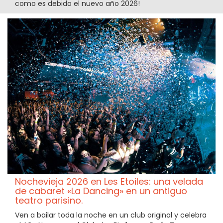
como es debido el nuevo año 2026!
Nochevieja 2026 en Les Etoiles: una velada
de cabaret «La Dancing» en un antiguo
teatro parisino.
Ven a bailar toda la noche en un club original y celebra