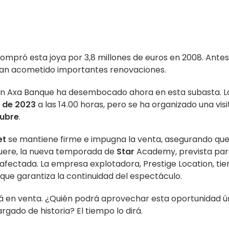
, compró esta joya por 3,8 millones de euros en 2008. Ante
 han acometido importantes renovaciones.
al con Axa Banque ha desembocado ahora en esta subasta. L
 de 2023
a las 14.00 horas, pero se ha organizado una visi
tubre
.
et
se mantiene firme e impugna la venta, asegurando qu
fuere, la nueva temporada de
Star
Academy, prevista par
 afectada. La empresa explotadora, Prestige Location, tie
que garantiza la continuidad del espectáculo.
tá en venta. ¿Quién podrá aprovechar esta oportunidad ú
rgado de historia? El tiempo lo dirá.