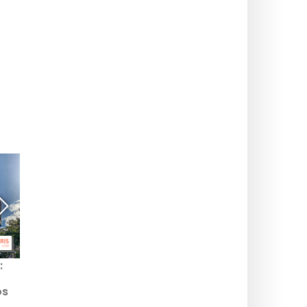
:
Star Academy: ¿cómo
TOP 20 de los castillos
ver en directo los
más bonitos de París e
os
estrenos del programa?
Île-de-France
ste