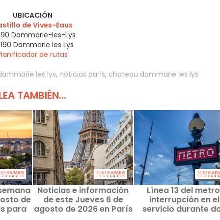
UBICACIÓN
stillo de Vives-Eaux
190 Dammarie-les-Lys
190
Dammarie les Lys
Planificador de rutas
dammarie les lys
,
noticias parís
,
chateau dammarie les lys
LEA TAMBIÉN...
 semana
Noticias e información
Línea 13 del metro
gosto de
de este Jueves 6 de
interrupción en el
as para
agosto de 2026 en París
servicio durante d
ena de
y la región de Île-de-
días consecutivos e