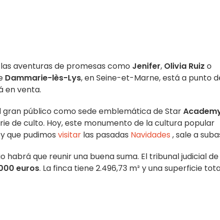
do las aventuras de promesas como
Jenifer
,
Olivia Ruiz
o
e
Dammarie-lès-Lys
, en Seine-et-Marne, está a punto d
tá en venta
.
el gran público como sede emblemática de Star
Academ
ie de culto. Hoy, este monumento de la cultura popular
y que pudimos
visitar
las pasadas
Navidades
, sale a suba
 habrá que reunir una buena suma. El tribunal judicial de
000 euros
. La finca tiene 2.496,73 m² y una superficie tot