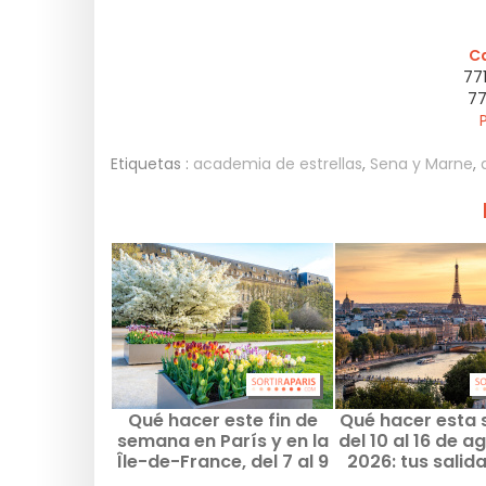
Ca
77
77
Etiquetas :
academia de estrellas
,
Sena y Marne
,
Qué hacer este fin de
Qué hacer esta
semana en París y en la
del 10 al 16 de a
Île-de-France, del 7 al 9
2026: tus salid
de agosto de 2026
una semana ll