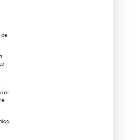
s de
a
ta
e
a el
ne
nica