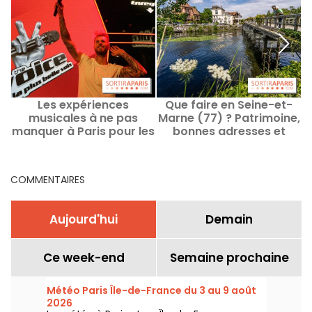
Les expériences
Que faire en Seine-et-
musicales à ne pas
Marne (77) ? Patrimoine,
P
manquer à Paris pour les
bonnes adresses et
fans de The Voice
activités, les idées
sorties
COMMENTAIRES
Aujourd'hui
Demain
Ce week-end
Semaine prochaine
Météo Paris Île-de-France du 3 au 9 août
2026