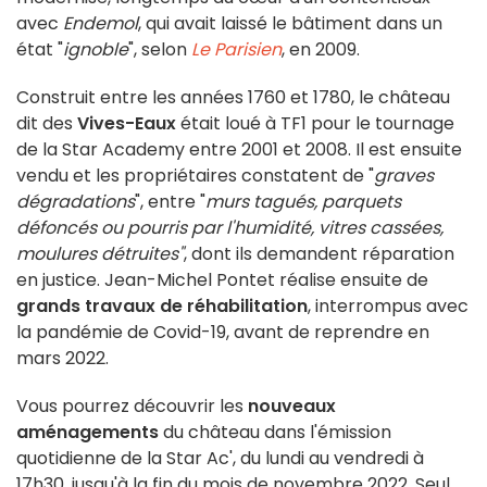
avec
Endemol
, qui avait laissé le bâtiment dans un
état "
ignoble
", selon
Le Parisien
, en 2009.
Construit entre les années 1760 et 1780, le château
dit des
Vives-Eaux
était loué à TF1 pour le tournage
de la Star Academy entre 2001 et 2008. Il est ensuite
vendu et les propriétaires constatent de "
graves
dégradations
", entre "
m
urs tagués, parquets
défoncés ou pourris par l'humidité, vitres cassées,
moulures détruites"
, dont ils demandent réparation
en justice. Jean-Michel Pontet réalise ensuite de
grands travaux de réhabilitation
, interrompus avec
la pandémie de Covid-19, avant de reprendre en
mars 2022.
Vous pourrez découvrir les
nouveaux
aménagements
du château dans l'émission
quotidienne de la Star Ac', du lundi au vendredi à
17h30, jusqu'à la fin du mois de novembre 2022. Seul