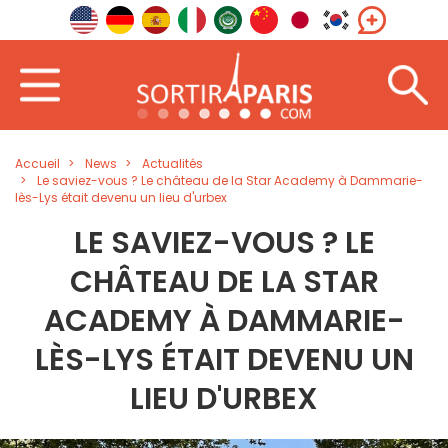
Accueil
News
Actualités
Le saviez-vous ? Le château de la Star Academy à Dammarie-
lès-Lys était devenu un lieu d'urbex
LE SAVIEZ-VOUS ? LE
CHÂTEAU DE LA STAR
ACADEMY À DAMMARIE-
LÈS-LYS ÉTAIT DEVENU UN
LIEU D'URBEX