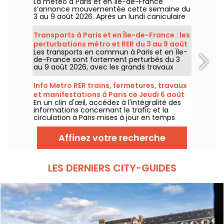
La météo à Paris et en Île-de-France
s’annonce mouvementée cette semaine du
3 au 9 août 2026. Après un lundi caniculaire
marqué par un risque d’orages, les
températures vont progressivement baisser
Transports à Paris et en Île-de-France : les
avant le retour d’un temps plus chaud et
perturbations métro et RER du 3 au 9 août
ensoleillé pour le week-end.
Les transports en commun à Paris et en Île-
2026
de-France sont fortement perturbés du 3
au 9 août 2026, avec les grands travaux
d'été qui impactent très durement
certaines lignes, selon la RATP et SNCF.
Info Metro RER trains, fermetures, travaux
et manifestations à Paris ce Jeudi 6 août
En un clin d'œil, accédez à l'intégralité des
2026
informations concernant le trafic et la
circulation à Paris mises à jour en temps
réel. Metro RER et Transilien de la RATP,
travaux, circulation, grands évènements et
Affinez votre recherche
manifestations, on vous donne toutes les
informations pratiques à connaître avant de
sortir à Paris ce Jeudi 6 août 2026.
LES DERNIERS CITY-GUIDES