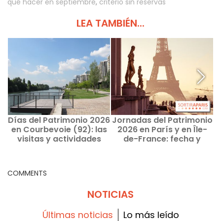
qué hacer en septiembre
,
criterio sin reservas
LEA TAMBIÉN...
Días del Patrimonio 2026
Jornadas del Patrimonio
J
en Courbevoie (92): las
2026 en París y en Île-
visitas y actividades
de-France: fecha y
previstas para este fin
temas de esta nueva
p
de semana
edición
COMMENTS
NOTICIAS
Últimas noticias
Lo más leído