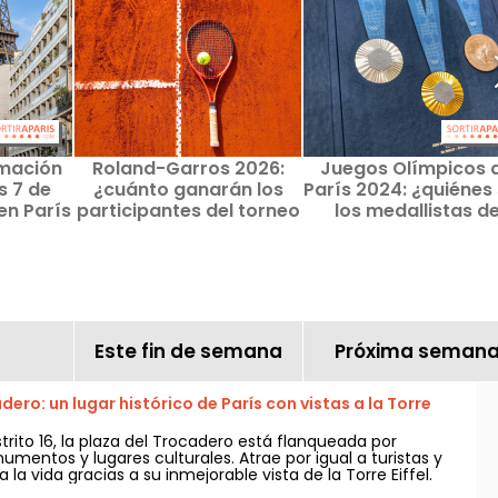
rmación
Roland-Garros 2026:
Juegos Olímpicos 
s 7 de
¿cuánto ganarán los
París 2024: ¿quiénes
en París
participantes del torneo
los medallistas d
Île-de-
de tenis este año?
boxeo? Resumen
Este fin de semana
Próxima seman
dero: un lugar histórico de París con vistas a la Torre
strito 16, la plaza del Trocadero está flanqueada por
entos y lugares culturales. Atrae por igual a turistas y
 la vida gracias a su inmejorable vista de la Torre Eiffel.