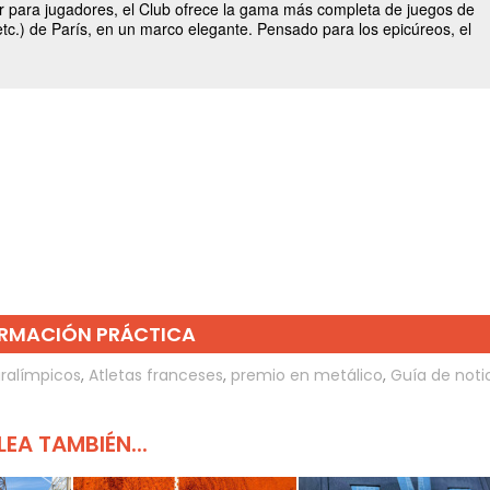
RMACIÓN PRÁCTICA
ralímpicos
,
Atletas franceses
,
premio en metálico
,
Guía de noti
LEA TAMBIÉN...