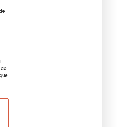
de
l
 de
 que