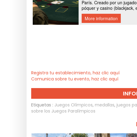
Registra tu establecimiento, haz clic aquí
Comunica sobre tu evento, haz clic aquí
INFO
Etiquetas :
Juegos Olímpicos
,
medallas
,
juegos pa
sobre los Juegos Paralímpicos