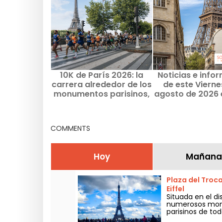
10K de París 2026: la
Noticias e info
carrera alrededor de los
de este Vierne
monumentos parisinos,
agosto de 2026 
fecha y recorrido
y la región de 
France.
COMMENTS
Hoy
Mañana
Plaza del Troca
Eiffel
Situada en el di
numerosos monum
parisinos de toda