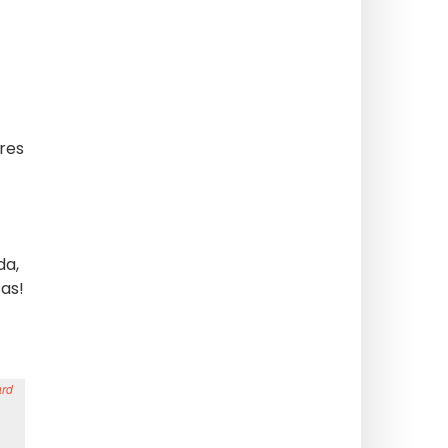
res
da,
as!