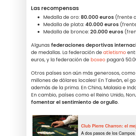
Las recompensas
Medalla de oro:
80.000 euros
(frente a
Medalla de plata:
40.000 euros
(frent
Medalla de bronce:
20.000 euros
(fre
Algunas
federaciones deportivas internac
de medallas. La federación de
atletismo
entr
euros, y la federación de
boxeo
pagará 50.000
Otros países son aún más generosos, com
millones de dólares locales! En Taiwán, el g
además de la prima. En China, Malasia e Ind
En cambio, países como el Reino Unido, Nor
fomentar el sentimiento de orgullo
.