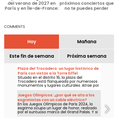
del verano de 2027 en
próximos conciertos que
París y en Île-de-France:
no te puedes perder
los mejores planes de la
f
temporada
COMMENTS
Hoy
Mañana
Este fin de semana
Próxima semana
Plaza del Trocadero: un lugar histórico de
París con vistas a la Torre Eiffel
Situada en el distrito 16, la plaza del
Trocadero está flanqueada por numerosos
monumentos y lugares culturales. Atrae por
igual a turistas y parisinos de toda la vida
gracias a su inmejorable vista de la Torre
Juegos Olímpicos: ¿por qué se ata a los
Eiffel.
esgrimistas con un cable eléctrico?
En los Juegos Olímpicos de París 2024, la
esgrima ocupa un lugar de honor, realzado
por el suntuoso marco del Grand Palais. Y si
se pregunta por qué los esgrimistas están