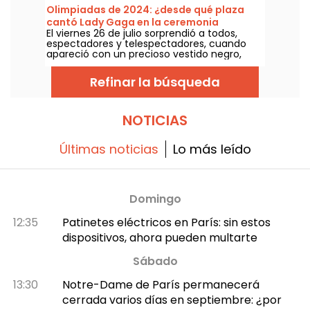
sujetos por cables eléctricos, ¡la buena
Olimpiadas de 2024: ¿desde qué plaza
noticia es que podemos explicárselo todo!
cantó Lady Gaga en la ceremonia
El viernes 26 de julio sorprendió a todos,
inaugural?
espectadores y telespectadores, cuando
apareció con un precioso vestido negro,
rodeada de pompones rosas. Pero, ¿dónde
estaba la cantante? ¿Está abierta al
Refinar la búsqueda
público?
NOTICIAS
Últimas noticias
Lo más leído
Domingo
12:35
Patinetes eléctricos en París: sin estos
dispositivos, ahora pueden multarte
Sábado
13:30
Notre-Dame de París permanecerá
cerrada varios días en septiembre: ¿por