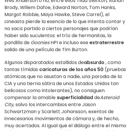
Wes Anderson o no, entre ellos Tilda Swinton, Adrian
Brody, Willem Dafoe, Edward Norton, Tom Hanks,
Margot Robbie, Maya Hawke, Steve Carrel), el
cineasta pierde la esencia de lo que intenta contar y
no saca partido a ciertos personajes que podrían
haber sido suculentos: el trío de hermanitas, la
pandilla de
Goonies
HPI e incluso ese
extraterrestre
salido de una película de Tim Burton.
Algunos disparatados estallidos de
absurdo
, como
tantas tímidas
caricaturas de los años 50
(pruebas
atómicas que no asustan a nadie, una parodia de la
CIA y una tierna sátira de unos Estados Unidos tan
belicosos como intolerantes), no consiguen
compensar la amable
superficialidad
de
Asteroid
City,
salvo los intercambios entre Jason
Schwartzman y Scarlett Johansson, exentos de
innecesarios movimientos de cámara y, de hecho,
muy acertados. Al igual que el diálogo entre el mismo