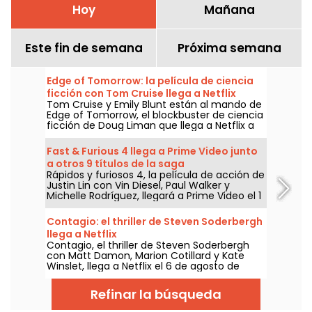
Hoy
Mañana
Este fin de semana
Próxima semana
Edge of Tomorrow: la película de ciencia
ficción con Tom Cruise llega a Netflix
Tom Cruise y Emily Blunt están al mando de
Edge of Tomorrow, el blockbuster de ciencia
ficción de Doug Liman que llega a Netflix a
partir del 6 de agosto de 2026.
Fast & Furious 4 llega a Prime Video junto
a otros 9 títulos de la saga
Rápidos y furiosos 4, la película de acción de
Justin Lin con Vin Diesel, Paul Walker y
Michelle Rodríguez, llegará a Prime Video el 1
de agosto de 2026, junto a varios capítulos
de la saga.
Contagio: el thriller de Steven Soderbergh
llega a Netflix
Contagio, el thriller de Steven Soderbergh
con Matt Damon, Marion Cotillard y Kate
Winslet, llega a Netflix el 6 de agosto de
2026.
Refinar la búsqueda