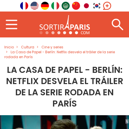
Inicio
Cultura
Cine y series
La Casa de Papel - Berlín: Netflix desvela el tráiler de la serie
rodada en París
LA CASA DE PAPEL - BERLÍN:
NETFLIX DESVELA EL TRÁILER
DE LA SERIE RODADA EN
PARÍS