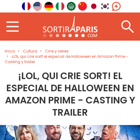
Inicio
Cultura
Cine y series
¡LOL, qui crie sort! el especial de Halloween en Amazon Prime -
Casting y trailer
¡LOL, QUI CRIE SORT! EL
ESPECIAL DE HALLOWEEN EN
AMAZON PRIME - CASTING Y
TRAILER