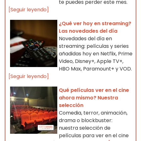
te puedes perder este mes.
[Seguir leyendo]
¿Qué ver hoy en streaming?
Las novedades del día
Novedades del día en
streaming: películas y series
añadidas hoy en Netflix, Prime
Video, Disney+, Apple TV+,
HBO Max, Paramount+ y VOD.
[Seguir leyendo]
Qué películas ver en el cine
ahora mismo? Nuestra
selección
Comedia, terror, animación,
drama o blockbuster:
nuestra selección de
películas para ver en el cine