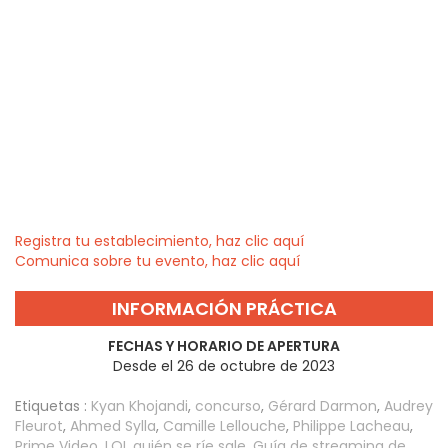
Registra tu establecimiento, haz clic aquí
Comunica sobre tu evento, haz clic aquí
INFORMACIÓN PRÁCTICA
FECHAS Y HORARIO DE APERTURA
Desde el 26 de octubre de 2023
Etiquetas :
Kyan Khojandi
,
concurso
,
Gérard Darmon
,
Audrey
Fleurot
,
Ahmed Sylla
,
Camille Lellouche
,
Philippe Lacheau
,
Prime Video
,
LOL quién se ríe sale
,
Guía de streaming de