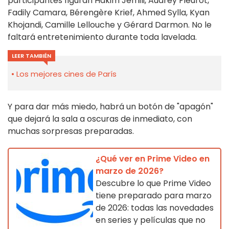
participantes figuran
Hakim Jemili
,
Audrey Fleurot
,
Fadily Camara
,
Bérengère Krief
,
Ahmed Sylla
,
Kyan
Khojandi
,
Camille Lellouche
y
Gérard Darmon
. No le
faltará entretenimiento durante toda la
velada
.
LEER TAMBIÉN
Los mejores cines de París
Y para dar más miedo, habrá un
botón de "apagón"
que dejará la sala a oscuras de inmediato, con
muchas sorpresas
preparadas.
¿Qué ver en Prime Video en
marzo de 2026?
Descubre lo que Prime Video
tiene preparado para marzo
de 2026: todas las novedades
en series y películas que no