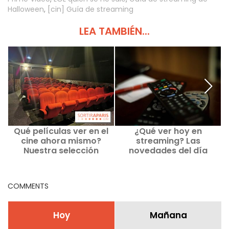
Halloween
,
[cin] Guía de streaming
LEA TAMBIÉN...
Qué películas ver en el
¿Qué ver hoy en
¿
cine ahora mismo?
streaming? Las
Nuestra selección
novedades del día
COMMENTS
Hoy
Mañana