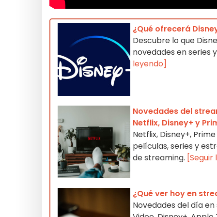
¿Qué ofrecerá Disne
Descubre lo que Disne
novedades en series y
leyendo]
Novedades del stream
Netflix, Disney+ y Pr
Netflix, Disney+, Pri
películas, series y e
de streaming.
[Seguir
¿Qué ver hoy en str
Novedades del día en s
Video, Disney+, Appl