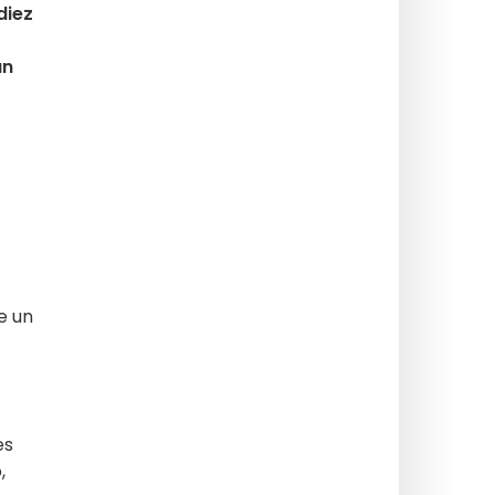
diez
un
e un
es
,