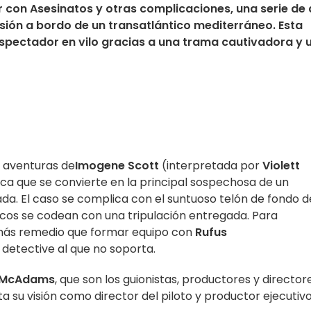
er con Asesinatos y otras complicaciones, una serie de 
nsión a bordo de un transatlántico mediterráneo. Esta
pectador en vilo gracias a una trama cautivadora y 
s aventuras de
Imogene Scott
(interpretada por
Violett
ica que se convierte en la principal sospechosa de un
da. El caso se complica con el suntuoso telón de fondo d
ricos se codean con una tripulación entregada. Para
 más remedio que formar equipo con
Rufus
 detective al que no soporta.
e McAdams
, que son los guionistas, productores y director
a su visión como director del piloto y productor ejecutivo