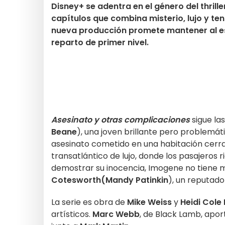
Disney+ se adentra en el género del thrill
capítulos que combina misterio, lujo y te
nueva producción promete mantener al es
reparto de primer nivel.
Asesinato y otras complicaciones
sigue la
Beane
), una joven brillante pero problemát
asesinato cometido en una habitación cerra
transatlántico de lujo, donde los pasajeros 
demostrar su inocencia, Imogene no tiene
Cotesworth
(Mandy Patinkin
), un reputado
La serie es obra de
Mike Weiss
y
Heidi Col
artísticos.
Marc Webb
, de Black Lamb, aport