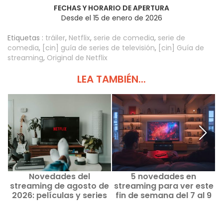
FECHAS Y HORARIO DE APERTURA
Desde el 15 de enero de 2026
Etiquetas :
tráiler
,
Netflix
,
serie de comedia
,
serie de
comedia
,
[cin] guía de series de televisión
,
[cin] Guía de
streaming
,
Original de Netflix
LEA TAMBIÉN...
Novedades del
5 novedades en
streaming de agosto de
streaming para ver este
2026: películas y series
fin de semana del 7 al 9
V
para ver en Netflix,
de agosto de 2026
Disney+ y Prime Video