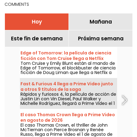
COMMENTS
Hoy
Mañana
Este fin de semana
Próxima semana
Edge of Tomorrow: la película de ciencia
ficción con Tom Cruise llega a Netflix
Tom Cruise y Emily Blunt están al mando de
Edge of Tomorrow, el blockbuster de ciencia
ficción de Doug Liman que llega a Netflix a
partir del 6 de agosto de 2026.
Fast & Furious 4 llega a Prime Video junto
a otros 9 títulos de la saga
Rápidos y furiosos 4, la película de acción de
Justin Lin con Vin Diesel, Paul Walker y
Michelle Rodríguez, llegará a Prime Video el 1
de agosto de 2026, junto a varios capítulos
de la saga.
El caso Thomas Crown llega a Prime Video
en agosto de 2026
El caso Thomas Crown, el thriller de John
McTiernan con Pierce Brosnan y Renée
Russo, llega a Prime Video el 1 de agosto de